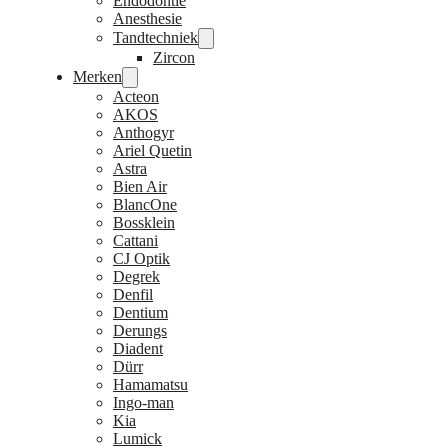
Endodontie
Anesthesie
Tandtechniek
Zircon
Merken
Acteon
AKOS
Anthogyr
Ariel Quetin
Astra
Bien Air
BlancOne
Bossklein
Cattani
CJ Optik
Degrek
Denfil
Dentium
Derungs
Diadent
Dürr
Hamamatsu
Ingo-man
Kia
Lumick