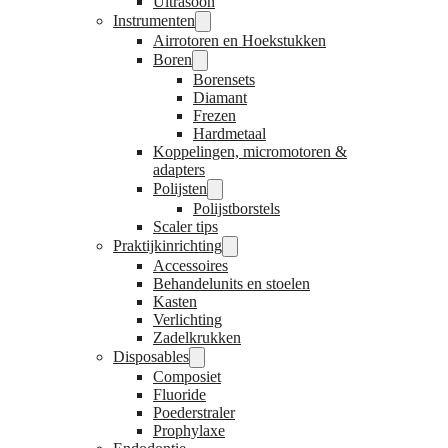
Ultrasoon
Instrumenten
Airrotoren en Hoekstukken
Boren
Borensets
Diamant
Frezen
Hardmetaal
Koppelingen, micromotoren &
adapters
Polijsten
Polijstborstels
Scaler tips
Praktijkinrichting
Accessoires
Behandelunits en stoelen
Kasten
Verlichting
Zadelkrukken
Disposables
Composiet
Fluoride
Poederstraler
Prophylaxe