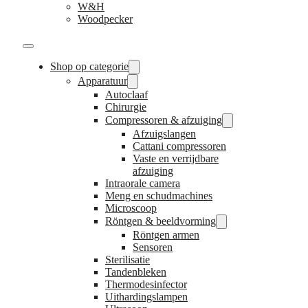
W&H
Woodpecker
Shop op categorie
Apparatuur
Autoclaaf
Chirurgie
Compressoren & afzuiging
Afzuigslangen
Cattani compressoren
Vaste en verrijdbare
afzuiging
Intraorale camera
Meng en schudmachines
Microscoop
Röntgen & beeldvorming
Röntgen armen
Sensoren
Sterilisatie
Tandenbleken
Thermodesinfector
Uithardingslampen