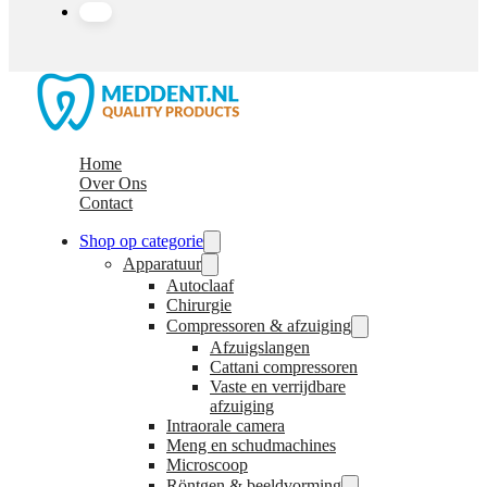
Home
Over Ons
Contact
Shop op categorie
Apparatuur
Autoclaaf
Chirurgie
Compressoren & afzuiging
Afzuigslangen
Cattani compressoren
Vaste en verrijdbare
afzuiging
Intraorale camera
Meng en schudmachines
Microscoop
Röntgen & beeldvorming