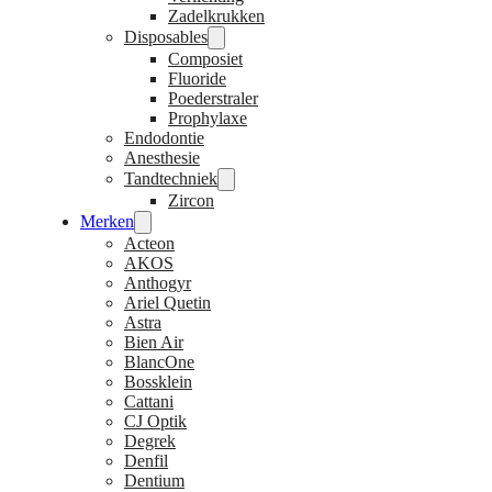
Zadelkrukken
Disposables
Composiet
Fluoride
Poederstraler
Prophylaxe
Endodontie
Anesthesie
Tandtechniek
Zircon
Merken
Acteon
AKOS
Anthogyr
Ariel Quetin
Astra
Bien Air
BlancOne
Bossklein
Cattani
CJ Optik
Degrek
Denfil
Dentium