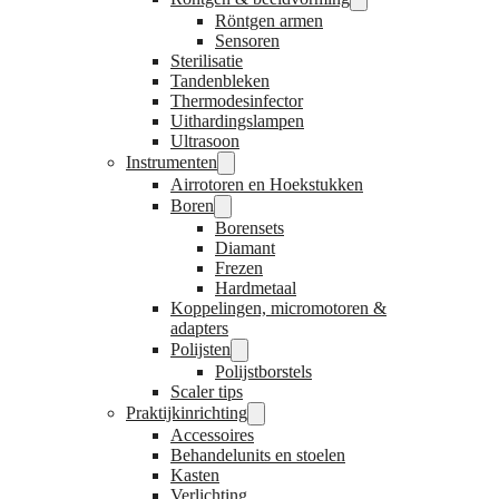
Röntgen armen
Sensoren
Sterilisatie
Tandenbleken
Thermodesinfector
Uithardingslampen
Ultrasoon
Instrumenten
Airrotoren en Hoekstukken
Boren
Borensets
Diamant
Frezen
Hardmetaal
Koppelingen, micromotoren &
adapters
Polijsten
Polijstborstels
Scaler tips
Praktijkinrichting
Accessoires
Behandelunits en stoelen
Kasten
Verlichting