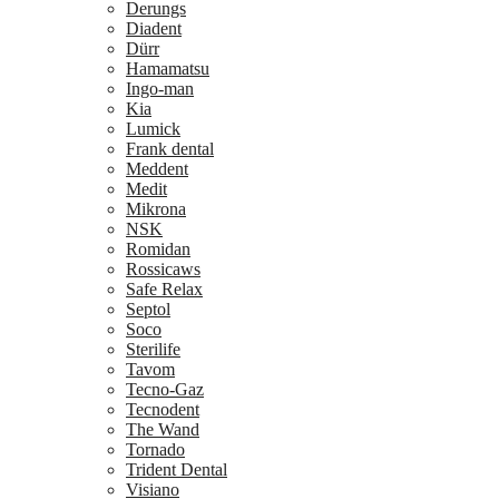
Derungs
Diadent
Dürr
Hamamatsu
Ingo-man
Kia
Lumick
Frank dental
Meddent
Medit
Mikrona
NSK
Romidan
Rossicaws
Safe Relax
Septol
Soco
Sterilife
Tavom
Tecno-Gaz
Tecnodent
The Wand
Tornado
Trident Dental
Visiano