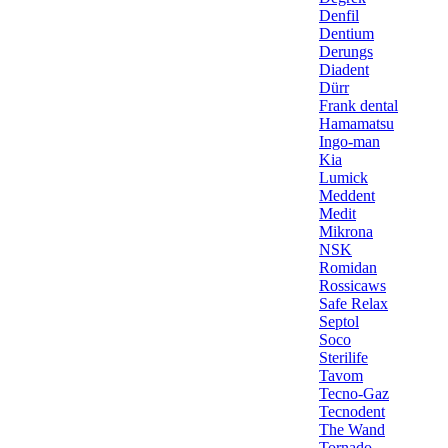
Denfil
Dentium
Derungs
Diadent
Dürr
Frank dental
Hamamatsu
Ingo-man
Kia
Lumick
Meddent
Medit
Mikrona
NSK
Romidan
Rossicaws
Safe Relax
Septol
Soco
Sterilife
Tavom
Tecno-Gaz
Tecnodent
The Wand
Tornado