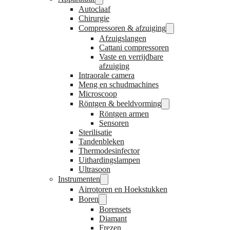
Autoclaaf
Chirurgie
Compressoren & afzuiging
Afzuigslangen
Cattani compressoren
Vaste en verrijdbare
afzuiging
Intraorale camera
Meng en schudmachines
Microscoop
Röntgen & beeldvorming
Röntgen armen
Sensoren
Sterilisatie
Tandenbleken
Thermodesinfector
Uithardingslampen
Ultrasoon
Instrumenten
Airrotoren en Hoekstukken
Boren
Borensets
Diamant
Frezen