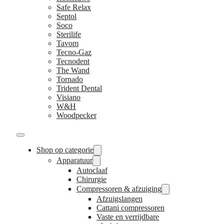
Safe Relax
Septol
Soco
Sterilife
Tavom
Tecno-Gaz
Tecnodent
The Wand
Tornado
Trident Dental
Visiano
W&H
Woodpecker
Shop op categorie
Apparatuur
Autoclaaf
Chirurgie
Compressoren & afzuiging
Afzuigslangen
Cattani compressoren
Vaste en verrijdbare