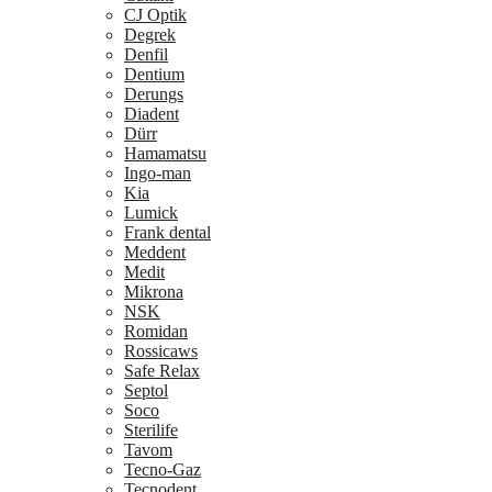
CJ Optik
Degrek
Denfil
Dentium
Derungs
Diadent
Dürr
Hamamatsu
Ingo-man
Kia
Lumick
Frank dental
Meddent
Medit
Mikrona
NSK
Romidan
Rossicaws
Safe Relax
Septol
Soco
Sterilife
Tavom
Tecno-Gaz
Tecnodent