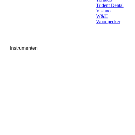
Trident Dental
Visiano
W&H
Woodpecker
Instrumenten