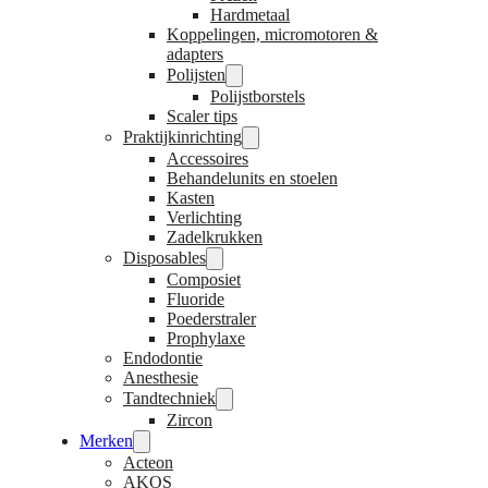
Hardmetaal
Koppelingen, micromotoren &
adapters
Polijsten
Polijstborstels
Scaler tips
Praktijkinrichting
Accessoires
Behandelunits en stoelen
Kasten
Verlichting
Zadelkrukken
Disposables
Composiet
Fluoride
Poederstraler
Prophylaxe
Endodontie
Anesthesie
Tandtechniek
Zircon
Merken
Acteon
AKOS