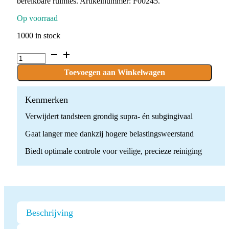
bereikbare ruimtes. Artikelnummer: F00245.
Op voorraad
1000 in stock
Scaling
tip
-
Toevoegen aan Winkelwagen
N°
1S/
Satelec
Kenmerken
Acteon
Verwijdert tandsteen grondig supra- én subgingivaal
quantity
Gaat langer mee dankzij hogere belastingsweerstand
Biedt optimale controle voor veilige, precieze reiniging
Beschrijving