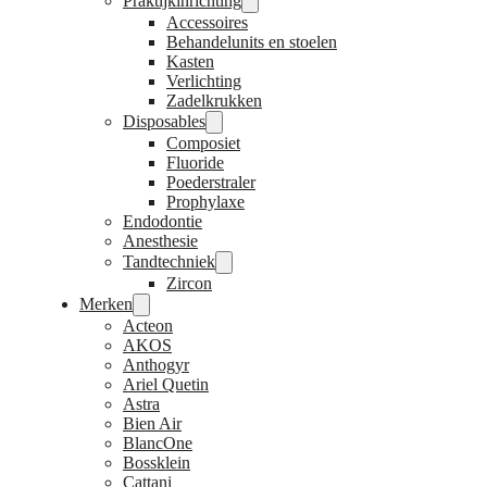
Praktijkinrichting
Accessoires
Behandelunits en stoelen
Kasten
Verlichting
Zadelkrukken
Disposables
Composiet
Fluoride
Poederstraler
Prophylaxe
Endodontie
Anesthesie
Tandtechniek
Zircon
Merken
Acteon
AKOS
Anthogyr
Ariel Quetin
Astra
Bien Air
BlancOne
Bossklein
Cattani