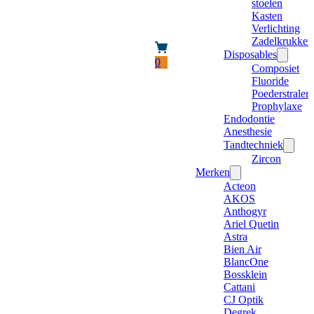
stoelen
Kasten
Verlichting
Zadelkrukken
Disposables
0
Composiet
Fluoride
Poederstraler
Prophylaxe
Endodontie
Anesthesie
Tandtechniek
Zircon
Merken
Acteon
AKOS
Anthogyr
Ariel Quetin
Astra
Bien Air
BlancOne
Bossklein
Cattani
CJ Optik
Degrek