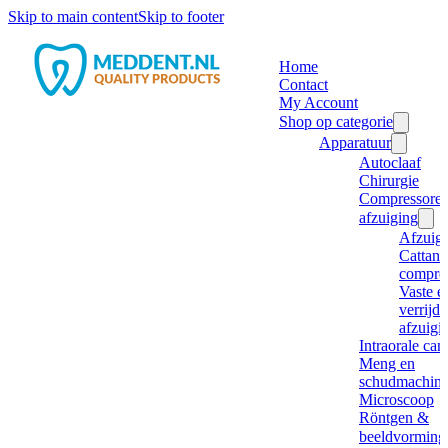
Skip to main content
Skip to footer
Home
Contact
My Account
Shop op categorie
Apparatuur
Autoclaaf
Chirurgie
Compressore
afzuiging
Afzuig
Cattani
compre
Vaste e
verrijd
afzuigi
Intraorale ca
Meng en
schudmachine
Microscoop
Röntgen &
beeldvorming