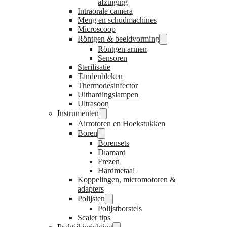
afzuiging
Intraorale camera
Meng en schudmachines
Microscoop
Röntgen & beeldvorming
Röntgen armen
Sensoren
Sterilisatie
Tandenbleken
Thermodesinfector
Uithardingslampen
Ultrasoon
Instrumenten
Airrotoren en Hoekstukken
Boren
Borensets
Diamant
Frezen
Hardmetaal
Koppelingen, micromotoren &
adapters
Polijsten
Polijstborstels
Scaler tips