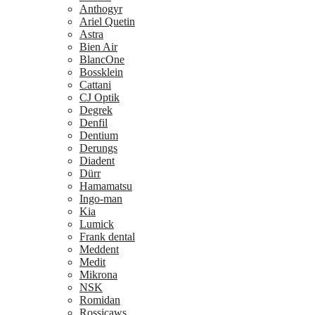
Anthogyr
Ariel Quetin
Astra
Bien Air
BlancOne
Bossklein
Cattani
CJ Optik
Degrek
Denfil
Dentium
Derungs
Diadent
Dürr
Hamamatsu
Ingo-man
Kia
Lumick
Frank dental
Meddent
Medit
Mikrona
NSK
Romidan
Rossicaws