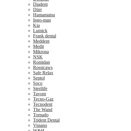
Diadent
Dürr
Hamamatsu
Ingo-man
Kia
Lumick
Frank dental
Meddent
Medit
Mikrona
NSK
Romidan
Rossicaws
Safe Relax
Septol
Soco
Sterilife
Tavom
Tecno-Gaz
Tecnodent
The Wand
Tornado
Trident Dental
Visiano
W&H