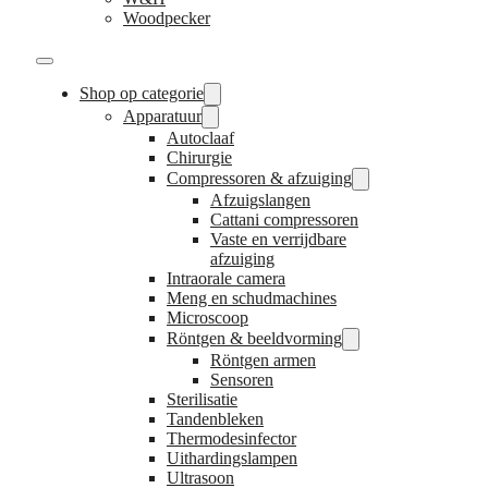
Woodpecker
Shop op categorie
Apparatuur
Autoclaaf
Chirurgie
Compressoren & afzuiging
Afzuigslangen
Cattani compressoren
Vaste en verrijdbare
afzuiging
Intraorale camera
Meng en schudmachines
Microscoop
Röntgen & beeldvorming
Röntgen armen
Sensoren
Sterilisatie
Tandenbleken
Thermodesinfector
Uithardingslampen
Ultrasoon