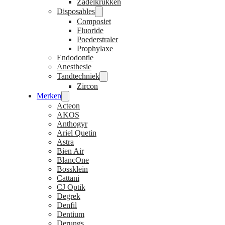
Zadelkrukken
Disposables
Composiet
Fluoride
Poederstraler
Prophylaxe
Endodontie
Anesthesie
Tandtechniek
Zircon
Merken
Acteon
AKOS
Anthogyr
Ariel Quetin
Astra
Bien Air
BlancOne
Bossklein
Cattani
CJ Optik
Degrek
Denfil
Dentium
Derungs