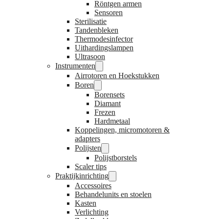
Röntgen armen
Sensoren
Sterilisatie
Tandenbleken
Thermodesinfector
Uithardingslampen
Ultrasoon
Instrumenten
Airrotoren en Hoekstukken
Boren
Borensets
Diamant
Frezen
Hardmetaal
Koppelingen, micromotoren &
adapters
Polijsten
Polijstborstels
Scaler tips
Praktijkinrichting
Accessoires
Behandelunits en stoelen
Kasten
Verlichting