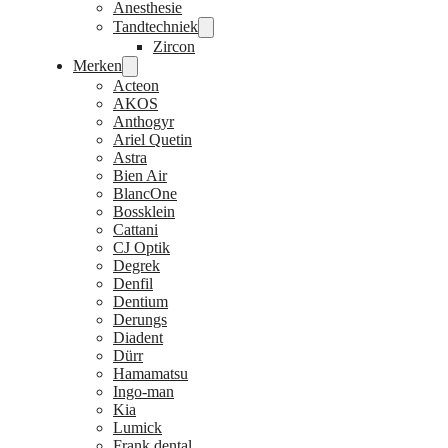
Anesthesie
Tandtechniek
Zircon
Merken
Acteon
AKOS
Anthogyr
Ariel Quetin
Astra
Bien Air
BlancOne
Bossklein
Cattani
CJ Optik
Degrek
Denfil
Dentium
Derungs
Diadent
Dürr
Hamamatsu
Ingo-man
Kia
Lumick
Frank dental