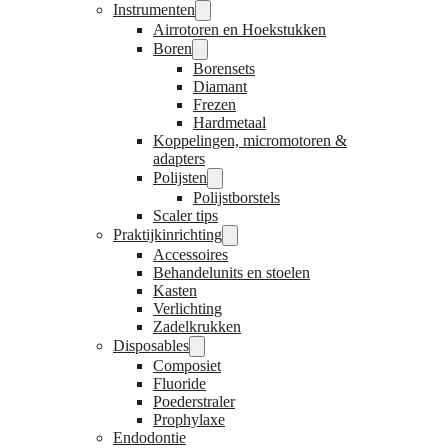
Instrumenten
Airrotoren en Hoekstukken
Boren
Borensets
Diamant
Frezen
Hardmetaal
Koppelingen, micromotoren &
adapters
Polijsten
Polijstborstels
Scaler tips
Praktijkinrichting
Accessoires
Behandelunits en stoelen
Kasten
Verlichting
Zadelkrukken
Disposables
Composiet
Fluoride
Poederstraler
Prophylaxe
Endodontie