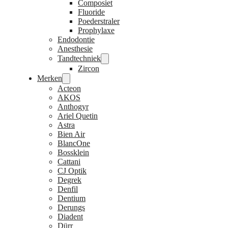
Composiet
Fluoride
Poederstraler
Prophylaxe
Endodontie
Anesthesie
Tandtechniek
Zircon
Merken
Acteon
AKOS
Anthogyr
Ariel Quetin
Astra
Bien Air
BlancOne
Bossklein
Cattani
CJ Optik
Degrek
Denfil
Dentium
Derungs
Diadent
Dürr