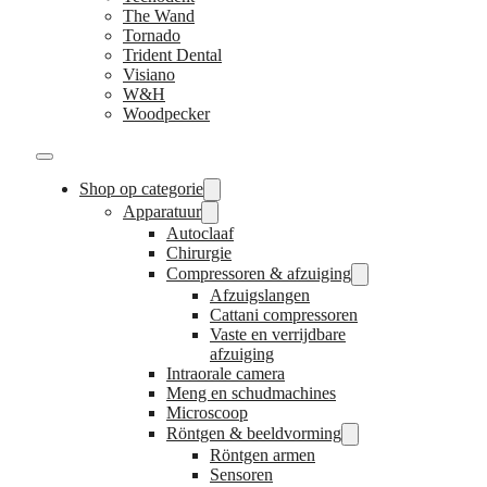
The Wand
Tornado
Trident Dental
Visiano
W&H
Woodpecker
Shop op categorie
Apparatuur
Autoclaaf
Chirurgie
Compressoren & afzuiging
Afzuigslangen
Cattani compressoren
Vaste en verrijdbare
afzuiging
Intraorale camera
Meng en schudmachines
Microscoop
Röntgen & beeldvorming
Röntgen armen
Sensoren