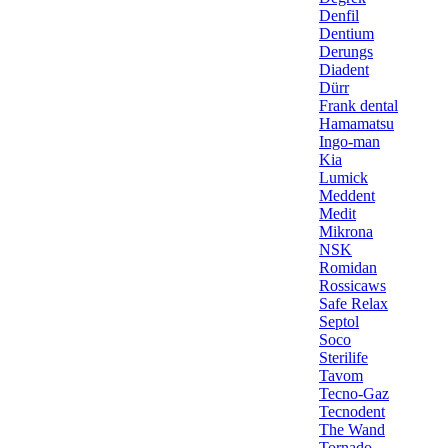
Denfil
Dentium
Derungs
Diadent
Dürr
Frank dental
Hamamatsu
Ingo-man
Kia
Lumick
Meddent
Medit
Mikrona
NSK
Romidan
Rossicaws
Safe Relax
Septol
Soco
Sterilife
Tavom
Tecno-Gaz
Tecnodent
The Wand
Tornado