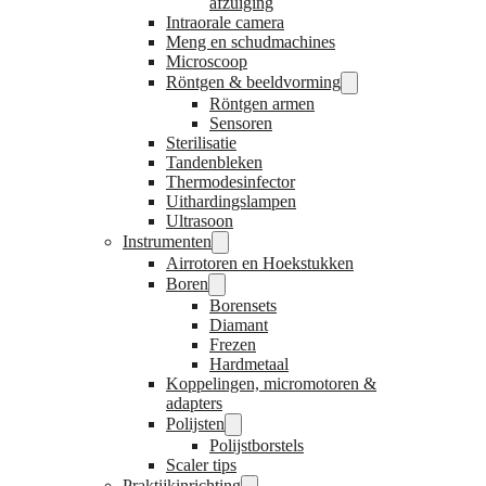
afzuiging
Intraorale camera
Meng en schudmachines
Microscoop
Röntgen & beeldvorming
Röntgen armen
Sensoren
Sterilisatie
Tandenbleken
Thermodesinfector
Uithardingslampen
Ultrasoon
Instrumenten
Airrotoren en Hoekstukken
Boren
Borensets
Diamant
Frezen
Hardmetaal
Koppelingen, micromotoren &
adapters
Polijsten
Polijstborstels
Scaler tips
Praktijkinrichting