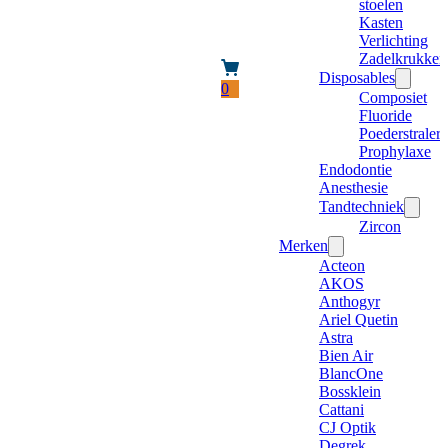
stoelen
Kasten
Verlichting
Zadelkrukken
Disposables
0
Composiet
Fluoride
Poederstraler
Prophylaxe
Endodontie
Anesthesie
Tandtechniek
Zircon
Merken
Acteon
AKOS
Anthogyr
Ariel Quetin
Astra
Bien Air
BlancOne
Bossklein
Cattani
CJ Optik
Degrek