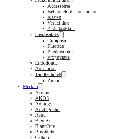
Accessoires
Behandelunits en stoelen
Kasten
Verlichting
Zadelkrukken
Disposables
Composiet
Fluoride
Poederstraler
Prophylaxe
Endodontie
Anesthesie
Tandtechniek
Zircon
Merken
Acteon
AKOS
Anthogyr
Ariel Quetin
Astra
Bien Air
BlancOne
Bossklein
Cattani