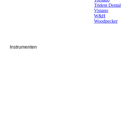
Trident Dental
Visiano
W&H
Woodpecker
Instrumenten