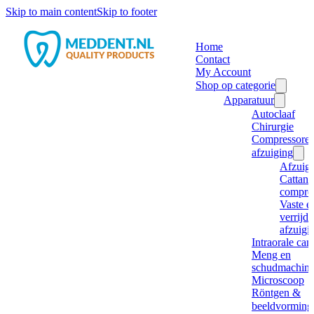
Skip to main content
Skip to footer
Home
Contact
My Account
Shop op categorie
Apparatuur
Autoclaaf
Chirurgie
Compressore
afzuiging
Afzuig
Cattani
compre
Vaste e
verrijd
afzuigi
Intraorale ca
Meng en
schudmachine
Microscoop
Röntgen &
beeldvorming