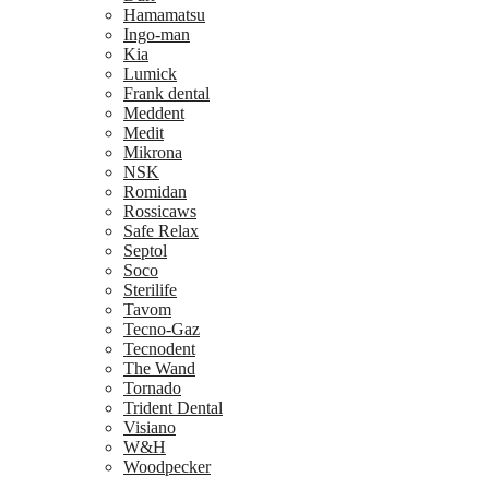
Hamamatsu
Ingo-man
Kia
Lumick
Frank dental
Meddent
Medit
Mikrona
NSK
Romidan
Rossicaws
Safe Relax
Septol
Soco
Sterilife
Tavom
Tecno-Gaz
Tecnodent
The Wand
Tornado
Trident Dental
Visiano
W&H
Woodpecker