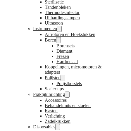
Sterilisatie
Tandenbleken
Thermodesinfector
Uithardingslampen
Ultrasoon
Instrumenten
Airrotoren en Hoekstukken
Boren
Borensets
Diamant
Frezen
Hardmetaal
Koppelingen, micromotoren &
adapters
Polijsten
Polijstborstels
Scaler tips
Praktijkinrichting
Accessoires
Behandelunits en stoelen
Kasten
Verlichting
Zadelkrukken
Disposables