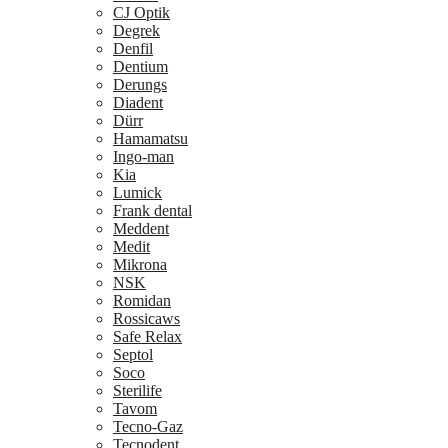
CJ Optik
Degrek
Denfil
Dentium
Derungs
Diadent
Dürr
Hamamatsu
Ingo-man
Kia
Lumick
Frank dental
Meddent
Medit
Mikrona
NSK
Romidan
Rossicaws
Safe Relax
Septol
Soco
Sterilife
Tavom
Tecno-Gaz
Tecnodent