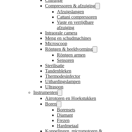
Chirurgie
Compressoren & afzuiging
Afzuigslangen
Cattani compressoren
Vaste en verrijdbare
afzuiging
Intraorale camera
Meng en schudmachines
Microscoop
Röntgen & beeldvorming
Röntgen armen
Sensoren
Sterilisatie
Tandenbleken
Thermodesinfector
Uithardingslampen
Ultrasoon
Instrumenten
Airrotoren en Hoekstukken
Boren
Borensets
Diamant
Frezen
Hardmetaal
Koppelingen, micromotoren &