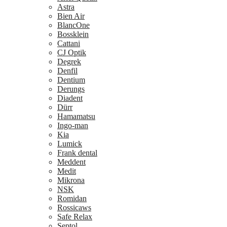
Astra
Bien Air
BlancOne
Bossklein
Cattani
CJ Optik
Degrek
Denfil
Dentium
Derungs
Diadent
Dürr
Hamamatsu
Ingo-man
Kia
Lumick
Frank dental
Meddent
Medit
Mikrona
NSK
Romidan
Rossicaws
Safe Relax
Septol