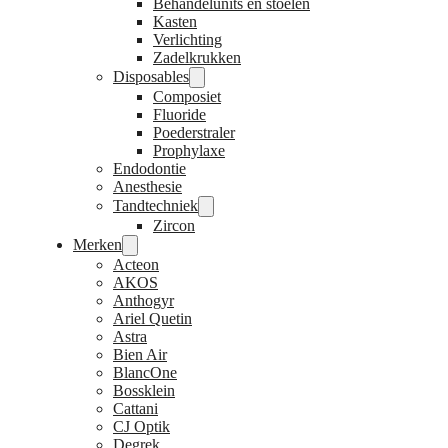
Behandelunits en stoelen
Kasten
Verlichting
Zadelkrukken
Disposables
Composiet
Fluoride
Poederstraler
Prophylaxe
Endodontie
Anesthesie
Tandtechniek
Zircon
Merken
Acteon
AKOS
Anthogyr
Ariel Quetin
Astra
Bien Air
BlancOne
Bossklein
Cattani
CJ Optik
Degrek