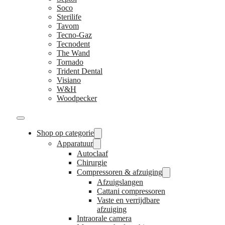
Soco
Sterilife
Tavom
Tecno-Gaz
Tecnodent
The Wand
Tornado
Trident Dental
Visiano
W&H
Woodpecker
Shop op categorie
Apparatuur
Autoclaaf
Chirurgie
Compressoren & afzuiging
Afzuigslangen
Cattani compressoren
Vaste en verrijdbare
afzuiging
Intraorale camera