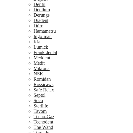
Denfil
Dentium
Derungs
Diadent
Dürr
Hamamatsu
Ingo-man
Kia
Lumick
Frank dental
Meddent
Medit
Mikrona
NSK
Romidan
Rossicaws
Safe Relax
Septol
Soco
Sterilife
Tavom
Tecno-Gaz
Tecnodent
The Wand
Tornado