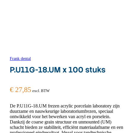
Frank dental
P.U11G-18.UM x 100 stuks
€
27,85
excl. BTW
De P.U11G-18.UM frezen acrylic porcelain laboratory zijn
duurzame en nauwkeurige laboratoriumfrezen, speciaal
ontwikkeld voor het bewerken van acryl en porselein.
Dankzij de coarse grain structuur en unmounted (UM)
schacht bieden ze stabiliteit, efficiënt materiaalafname en een
professioneel eindresultaat. Ideaal voor tandtechnische