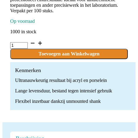
toepassingen en ander precisiewerk in het laboratorium.
Verpakt per 100 stuks.
Op voorraad
1000 in stock
P.U11G-
18.UM
x
Toevoegen aan Winkelwagen
100
stuks
quantity
Kenmerken
Ultranauwkeurig resultaat bij acryl en porselein
Lange levensduur, bestand tegen intensief gebruik
Flexibel inzetbaar dankzij unmounted shank