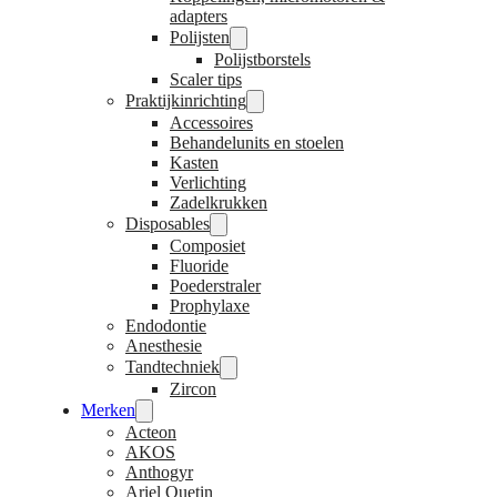
adapters
Polijsten
Polijstborstels
Scaler tips
Praktijkinrichting
Accessoires
Behandelunits en stoelen
Kasten
Verlichting
Zadelkrukken
Disposables
Composiet
Fluoride
Poederstraler
Prophylaxe
Endodontie
Anesthesie
Tandtechniek
Zircon
Merken
Acteon
AKOS
Anthogyr
Ariel Quetin