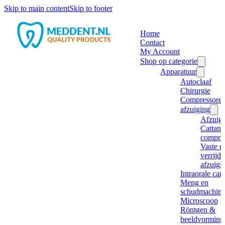
Skip to main content
Skip to footer
Home
Contact
My Account
Shop op categorie
Apparatuur
Autoclaaf
Chirurgie
Compressore
afzuiging
Afzuig
Cattani
compre
Vaste e
verrijd
afzuigi
Intraorale ca
Meng en
schudmachine
Microscoop
Röntgen &
beeldvorming