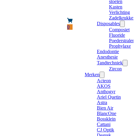
stoelen
Kasten
Verlichting
Zadelkrukken
Disposables
0
Composiet
Fluoride
Poederstraler
Prophylaxe
Endodontie
Anesthesie
Tandtechniek
Zircon
Merken
Acteon
AKOS
Anthogyr
Ariel Quetin
Astra
Bien Air
BlancOne
Bossklein
Cattani
CJ Optik
Degrek