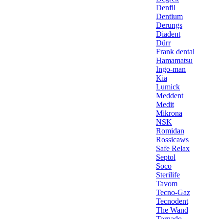
Denfil
Dentium
Derungs
Diadent
Dürr
Frank dental
Hamamatsu
Ingo-man
Kia
Lumick
Meddent
Medit
Mikrona
NSK
Romidan
Rossicaws
Safe Relax
Septol
Soco
Sterilife
Tavom
Tecno-Gaz
Tecnodent
The Wand
Tornado