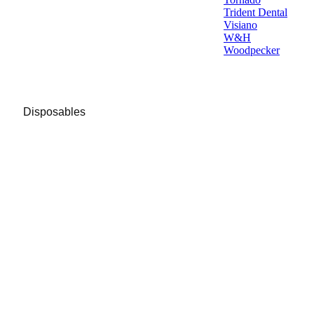
Trident Dental
Visiano
W&H
Woodpecker
Disposables