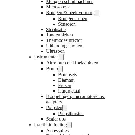
Meng en schudmachines
Microscoop
Röntgen & beeldvorming
Röntgen armen
Sensoren
Sterilisatie
Tandenbleken
Thermodesinfector
Uithardingslampen
Ultrasoon
Instrumenten
Airrotoren en Hoekstukken
Boren
Borensets
Diamant
Frezen
Hardmetaal
Koppelingen, micromotoren &
adapters
Polijsten
Polijstborstels
Scaler tips
Praktijkinrichting
Accessoires