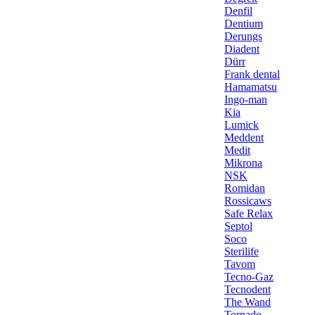
Denfil
Dentium
Derungs
Diadent
Dürr
Frank dental
Hamamatsu
Ingo-man
Kia
Lumick
Meddent
Medit
Mikrona
NSK
Romidan
Rossicaws
Safe Relax
Septol
Soco
Sterilife
Tavom
Tecno-Gaz
Tecnodent
The Wand
Tornado