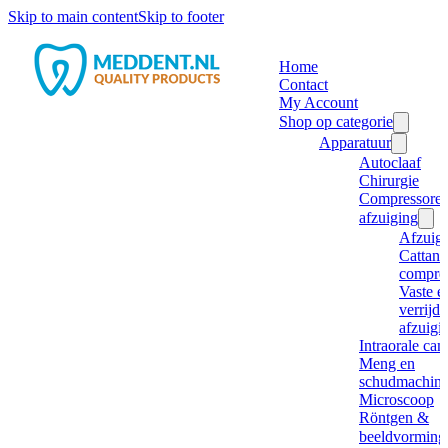
Skip to main content
Skip to footer
Home
Contact
My Account
Shop op categorie
Apparatuur
Autoclaaf
Chirurgie
Compressore
afzuiging
Afzuig
Cattani
compre
Vaste e
verrijd
afzuigi
Intraorale ca
Meng en
schudmachine
Microscoop
Röntgen &
beeldvorming