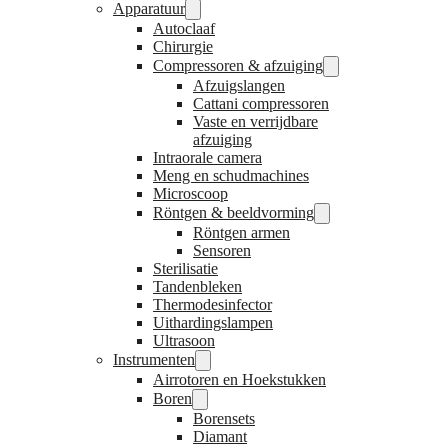
Apparatuur
Autoclaaf
Chirurgie
Compressoren & afzuiging
Afzuigslangen
Cattani compressoren
Vaste en verrijdbare
afzuiging
Intraorale camera
Meng en schudmachines
Microscoop
Röntgen & beeldvorming
Röntgen armen
Sensoren
Sterilisatie
Tandenbleken
Thermodesinfector
Uithardingslampen
Ultrasoon
Instrumenten
Airrotoren en Hoekstukken
Boren
Borensets
Diamant