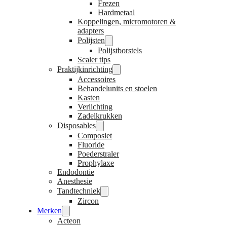
Frezen
Hardmetaal
Koppelingen, micromotoren &
adapters
Polijsten
Polijstborstels
Scaler tips
Praktijkinrichting
Accessoires
Behandelunits en stoelen
Kasten
Verlichting
Zadelkrukken
Disposables
Composiet
Fluoride
Poederstraler
Prophylaxe
Endodontie
Anesthesie
Tandtechniek
Zircon
Merken
Acteon