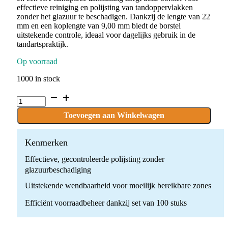
effectieve reiniging en polijsting van tandoppervlakken
zonder het glazuur te beschadigen. Dankzij de lengte van 22
mm en een koplengte van 9,00 mm biedt de borstel
uitstekende controle, ideaal voor dagelijks gebruik in de
tandartspraktijk.
Op voorraad
1000 in stock
P.PROLA4-
BLUE.RA
x
Toevoegen aan Winkelwagen
100
stuks
quantity
Kenmerken
Effectieve, gecontroleerde polijsting zonder
glazuurbeschadiging
Uitstekende wendbaarheid voor moeilijk bereikbare zones
Efficiënt voorraadbeheer dankzij set van 100 stuks