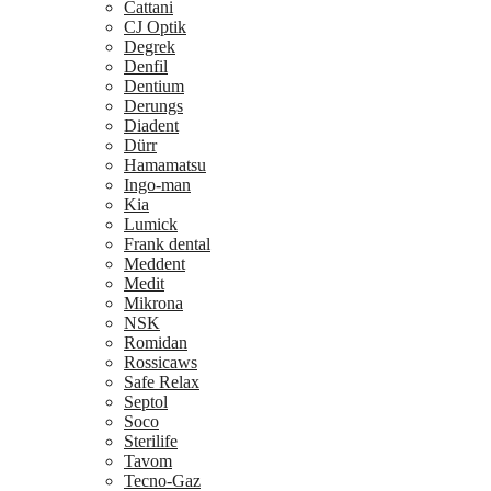
Cattani
CJ Optik
Degrek
Denfil
Dentium
Derungs
Diadent
Dürr
Hamamatsu
Ingo-man
Kia
Lumick
Frank dental
Meddent
Medit
Mikrona
NSK
Romidan
Rossicaws
Safe Relax
Septol
Soco
Sterilife
Tavom
Tecno-Gaz