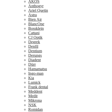
AKOS
Anthogyr
Ariel Quetin
Astra
Bien Air
BlancOne
Bossklein
Cattani
CJ Optik
Degrek
Denfil
Dentium
Derungs
Diadent
Dürr
Hamamatsu
Ingo-man
Kia
Lumick
Frank dental
Meddent
Medit
Mikrona
NSK
Romidan