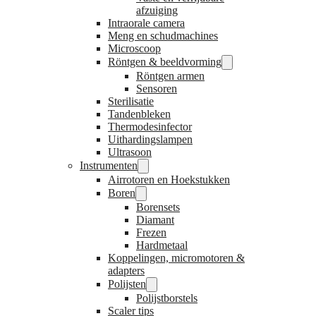
afzuiging
Intraorale camera
Meng en schudmachines
Microscoop
Röntgen & beeldvorming
Röntgen armen
Sensoren
Sterilisatie
Tandenbleken
Thermodesinfector
Uithardingslampen
Ultrasoon
Instrumenten
Airrotoren en Hoekstukken
Boren
Borensets
Diamant
Frezen
Hardmetaal
Koppelingen, micromotoren &
adapters
Polijsten
Polijstborstels
Scaler tips