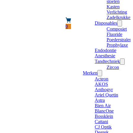
stoelen
Kasten
Verlichting
Zadelkrukken
Disposables
0
Composiet
Fluoride
Poederstraler
Prophylaxe
Endodontie
Anesthesie
Tandtechniek
Zircon
Merken
Acteon
AKOS
Anthogyr
Ariel Quetin
Astra
Bien Air
BlancOne
Bossklein
Cattani
CJ Optik
Degrek