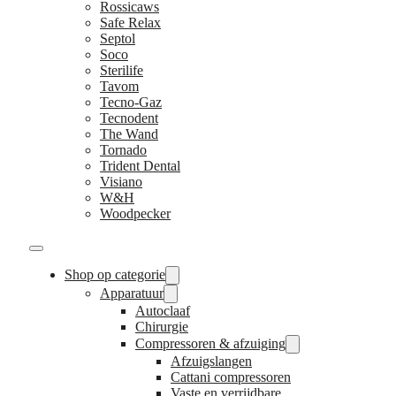
Rossicaws
Safe Relax
Septol
Soco
Sterilife
Tavom
Tecno-Gaz
Tecnodent
The Wand
Tornado
Trident Dental
Visiano
W&H
Woodpecker
Shop op categorie
Apparatuur
Autoclaaf
Chirurgie
Compressoren & afzuiging
Afzuigslangen
Cattani compressoren
Vaste en verrijdbare