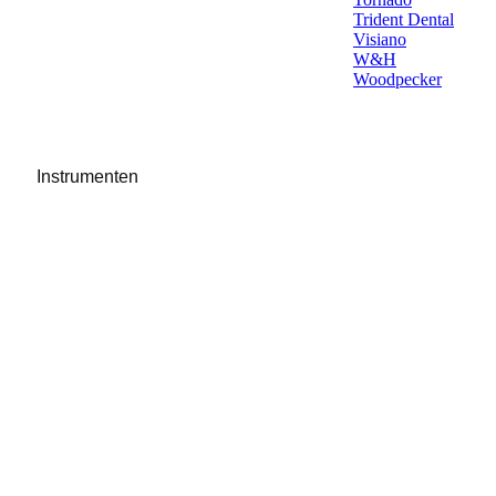
Trident Dental
Visiano
W&H
Woodpecker
Instrumenten