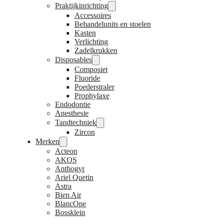
Praktijkinrichting
Accessoires
Behandelunits en stoelen
Kasten
Verlichting
Zadelkrukken
Disposables
Composiet
Fluoride
Poederstraler
Prophylaxe
Endodontie
Anesthesie
Tandtechniek
Zircon
Merken
Acteon
AKOS
Anthogyr
Ariel Quetin
Astra
Bien Air
BlancOne
Bossklein