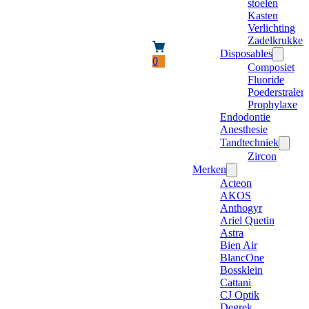
stoelen
Kasten
Verlichting
Zadelkrukken
Disposables
0
Composiet
Fluoride
Poederstraler
Prophylaxe
Endodontie
Anesthesie
Tandtechniek
Zircon
Merken
Acteon
AKOS
Anthogyr
Ariel Quetin
Astra
Bien Air
BlancOne
Bossklein
Cattani
CJ Optik
Degrek