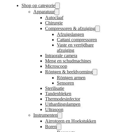
Shop op categorie
Apparatuur
Autoclaaf
Chirurgie
Compressoren & afzuiging
Afzuigslangen
Cattani compressoren
Vaste en verrijdbare
afzuiging
Intraorale camera
Meng en schudmachines
Microscoop
Röntgen & beeldvorming
Röntgen armen
Sensoren
Sterilisatie
Tandenbleken
Thermodesinfector
Uithardingslampen
Ultrasoon
Instrumenten
Airrotoren en Hoekstukken
Boren