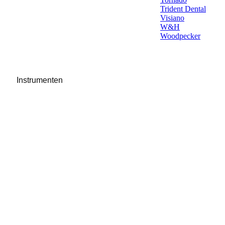
Trident Dental
Visiano
W&H
Woodpecker
Instrumenten