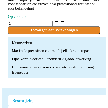
voor tandartsen die streven naar professioneel resultaat bij
elke behandeling.
Op voorraad
D.379.014.F.FG
x
10
Toevoegen aan Winkelwagen
Boren
quantity
Kenmerken
Maximale precisie en controle bij elke kroonpreparatie
Fijne korrel voor een uitzonderlijk gladde afwerking
Duurzaam ontwerp voor consistente prestaties en lange
levensduur
Beschrijving