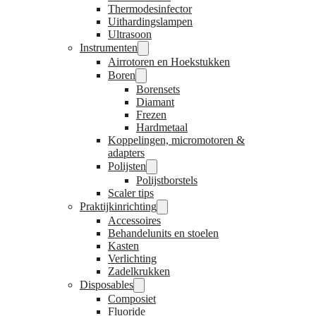
Thermodesinfector
Uithardingslampen
Ultrasoon
Instrumenten
Airrotoren en Hoekstukken
Boren
Borensets
Diamant
Frezen
Hardmetaal
Koppelingen, micromotoren &
adapters
Polijsten
Polijstborstels
Scaler tips
Praktijkinrichting
Accessoires
Behandelunits en stoelen
Kasten
Verlichting
Zadelkrukken
Disposables
Composiet
Fluoride