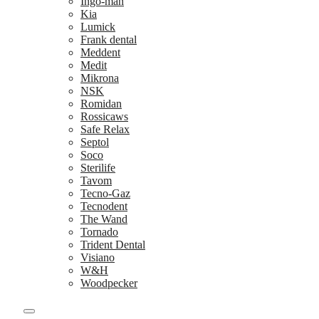
Ingo-man
Kia
Lumick
Frank dental
Meddent
Medit
Mikrona
NSK
Romidan
Rossicaws
Safe Relax
Septol
Soco
Sterilife
Tavom
Tecno-Gaz
Tecnodent
The Wand
Tornado
Trident Dental
Visiano
W&H
Woodpecker