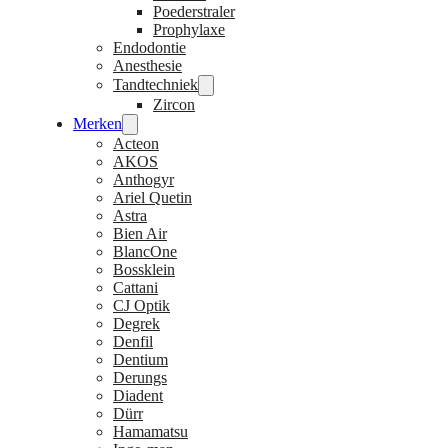
Poederstraler
Prophylaxe
Endodontie
Anesthesie
Tandtechniek
Zircon
Merken
Acteon
AKOS
Anthogyr
Ariel Quetin
Astra
Bien Air
BlancOne
Bossklein
Cattani
CJ Optik
Degrek
Denfil
Dentium
Derungs
Diadent
Dürr
Hamamatsu