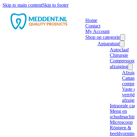
Skip to main content
Skip to footer
Home
Contact
My Account
Shop op categorie
Apparatuur
Autoclaaf
Chirurgie
Compressore
afzuiging
Afzuig
Cattani
compre
Vaste e
verrijd
afzuigi
Intraorale ca
Meng en
schudmachine
Microscoop
Röntgen &
beeldvorming