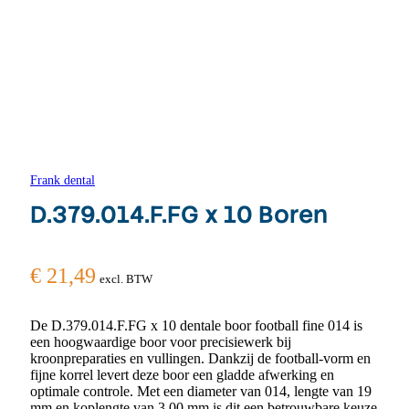
Frank dental
D.379.014.F.FG x 10 Boren
€
21,49
excl. BTW
De D.379.014.F.FG x 10 dentale boor football fine 014 is
een hoogwaardige boor voor precisiewerk bij
kroonpreparaties en vullingen. Dankzij de football-vorm en
fijne korrel levert deze boor een gladde afwerking en
optimale controle. Met een diameter van 014, lengte van 19
mm en koplengte van 3.00 mm is dit een betrouwbare keuze