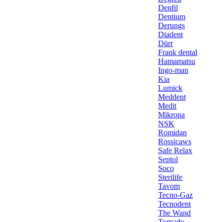
Denfil
Dentium
Derungs
Diadent
Dürr
Frank dental
Hamamatsu
Ingo-man
Kia
Lumick
Meddent
Medit
Mikrona
NSK
Romidan
Rossicaws
Safe Relax
Septol
Soco
Sterilife
Tavom
Tecno-Gaz
Tecnodent
The Wand
Tornado