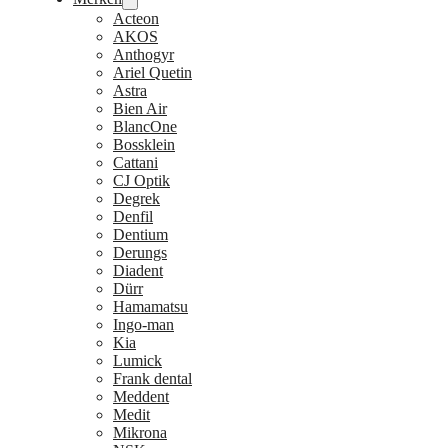
Acteon
AKOS
Anthogyr
Ariel Quetin
Astra
Bien Air
BlancOne
Bossklein
Cattani
CJ Optik
Degrek
Denfil
Dentium
Derungs
Diadent
Dürr
Hamamatsu
Ingo-man
Kia
Lumick
Frank dental
Meddent
Medit
Mikrona