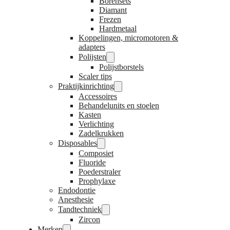
Borensets
Diamant
Frezen
Hardmetaal
Koppelingen, micromotoren &
adapters
Polijsten
Polijstborstels
Scaler tips
Praktijkinrichting
Accessoires
Behandelunits en stoelen
Kasten
Verlichting
Zadelkrukken
Disposables
Composiet
Fluoride
Poederstraler
Prophylaxe
Endodontie
Anesthesie
Tandtechniek
Zircon
Merken