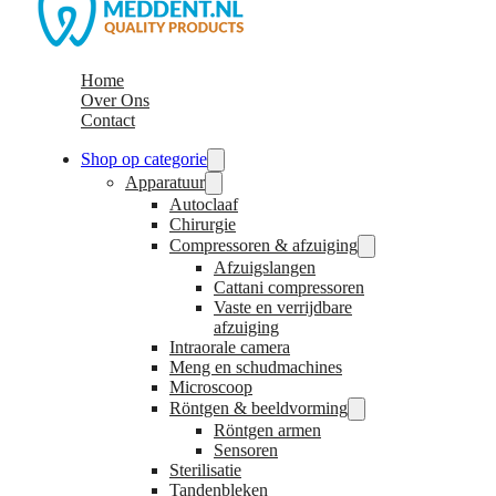
Home
Over Ons
Contact
Shop op categorie
Apparatuur
Autoclaaf
Chirurgie
Compressoren & afzuiging
Afzuigslangen
Cattani compressoren
Vaste en verrijdbare
afzuiging
Intraorale camera
Meng en schudmachines
Microscoop
Röntgen & beeldvorming
Röntgen armen
Sensoren
Sterilisatie
Tandenbleken