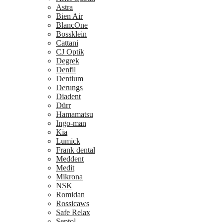
Astra
Bien Air
BlancOne
Bossklein
Cattani
CJ Optik
Degrek
Denfil
Dentium
Derungs
Diadent
Dürr
Hamamatsu
Ingo-man
Kia
Lumick
Frank dental
Meddent
Medit
Mikrona
NSK
Romidan
Rossicaws
Safe Relax
Septol