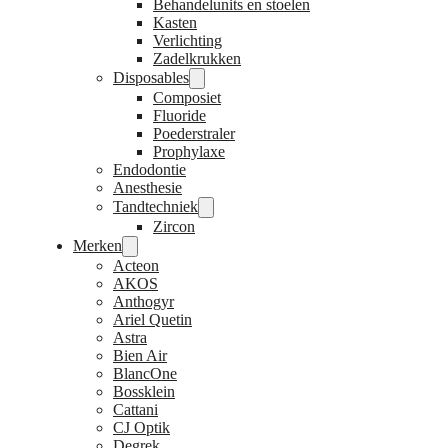
Behandelunits en stoelen
Kasten
Verlichting
Zadelkrukken
Disposables
Composiet
Fluoride
Poederstraler
Prophylaxe
Endodontie
Anesthesie
Tandtechniek
Zircon
Merken
Acteon
AKOS
Anthogyr
Ariel Quetin
Astra
Bien Air
BlancOne
Bossklein
Cattani
CJ Optik
Degrek