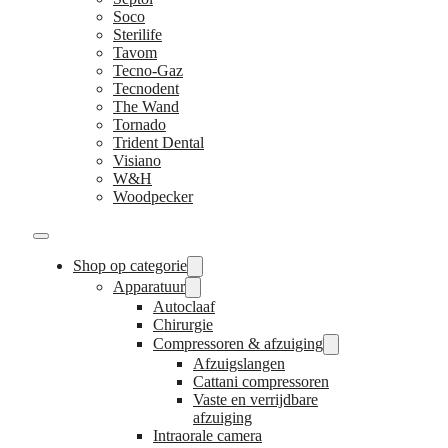
Soco
Sterilife
Tavom
Tecno-Gaz
Tecnodent
The Wand
Tornado
Trident Dental
Visiano
W&H
Woodpecker
Shop op categorie
Apparatuur
Autoclaaf
Chirurgie
Compressoren & afzuiging
Afzuigslangen
Cattani compressoren
Vaste en verrijdbare
afzuiging
Intraorale camera