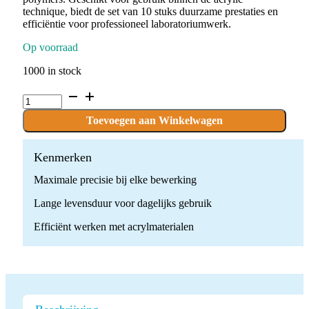
technique, biedt de set van 10 stuks duurzame prestaties en
efficiëntie voor professioneel laboratoriumwerk.
Op voorraad
1000 in stock
P.PROCOM2M.HP
x
10
Toevoegen aan Winkelwagen
stuks
quantity
Kenmerken
Maximale precisie bij elke bewerking
Lange levensduur voor dagelijks gebruik
Efficiënt werken met acrylmaterialen