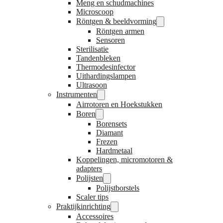
Meng en schudmachines
Microscoop
Röntgen & beeldvorming
Röntgen armen
Sensoren
Sterilisatie
Tandenbleken
Thermodesinfector
Uithardingslampen
Ultrasoon
Instrumenten
Airrotoren en Hoekstukken
Boren
Borensets
Diamant
Frezen
Hardmetaal
Koppelingen, micromotoren &
adapters
Polijsten
Polijstborstels
Scaler tips
Praktijkinrichting
Accessoires