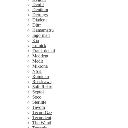
Denfil
Dentium
Derungs
Diadent
Dürr
Hamamatsu
Ingo-man
Kia
Lumick
Frank dental
Meddent
Medit
Mikrona
NSK
Romidan
Rossicaws
Safe Relax
Septol
Soco
Sterilife
Tavom
Tecno-Gaz
Tecnodent
The Wand
Tornado