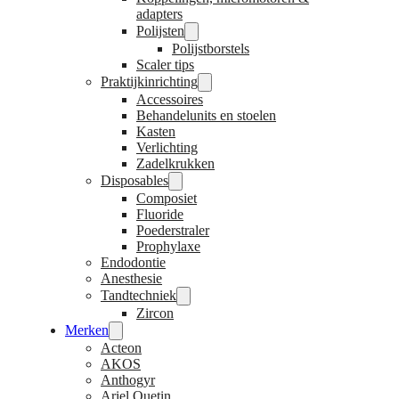
adapters
Polijsten
Polijstborstels
Scaler tips
Praktijkinrichting
Accessoires
Behandelunits en stoelen
Kasten
Verlichting
Zadelkrukken
Disposables
Composiet
Fluoride
Poederstraler
Prophylaxe
Endodontie
Anesthesie
Tandtechniek
Zircon
Merken
Acteon
AKOS
Anthogyr
Ariel Quetin