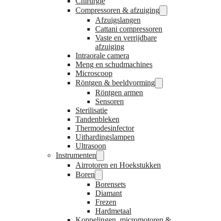
Chirurgie
Compressoren & afzuiging
Afzuigslangen
Cattani compressoren
Vaste en verrijdbare
afzuiging
Intraorale camera
Meng en schudmachines
Microscoop
Röntgen & beeldvorming
Röntgen armen
Sensoren
Sterilisatie
Tandenbleken
Thermodesinfector
Uithardingslampen
Ultrasoon
Instrumenten
Airrotoren en Hoekstukken
Boren
Borensets
Diamant
Frezen
Hardmetaal
Koppelingen, micromotoren &