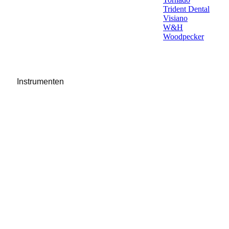
Trident Dental
Visiano
W&H
Woodpecker
Instrumenten