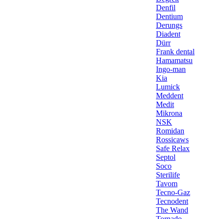
Denfil
Dentium
Derungs
Diadent
Dürr
Frank dental
Hamamatsu
Ingo-man
Kia
Lumick
Meddent
Medit
Mikrona
NSK
Romidan
Rossicaws
Safe Relax
Septol
Soco
Sterilife
Tavom
Tecno-Gaz
Tecnodent
The Wand
Tornado