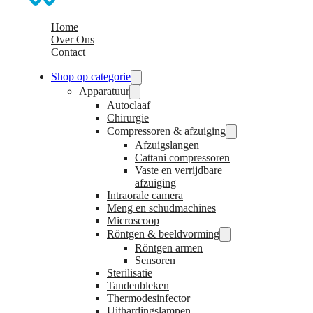
Home
Over Ons
Contact
Shop op categorie
Apparatuur
Autoclaaf
Chirurgie
Compressoren & afzuiging
Afzuigslangen
Cattani compressoren
Vaste en verrijdbare
afzuiging
Intraorale camera
Meng en schudmachines
Microscoop
Röntgen & beeldvorming
Röntgen armen
Sensoren
Sterilisatie
Tandenbleken
Thermodesinfector
Uithardingslampen