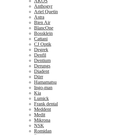
AKOS
Anthogyr
Ariel Quetin
Astra
Bien Air
BlancOne
Bossklein
Cattani
CJ Optik
Degrek
Denfil
Dentium
Derungs
Diadent
Dürr
Hamamatsu
Ingo-man
Kia
Lumick
Frank dental
Meddent
Medit
Mikrona
NSK
Romidan