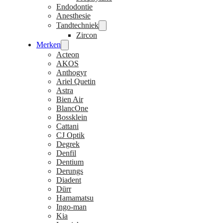
Endodontie
Anesthesie
Tandtechniek
Zircon
Merken
Acteon
AKOS
Anthogyr
Ariel Quetin
Astra
Bien Air
BlancOne
Bossklein
Cattani
CJ Optik
Degrek
Denfil
Dentium
Derungs
Diadent
Dürr
Hamamatsu
Ingo-man
Kia