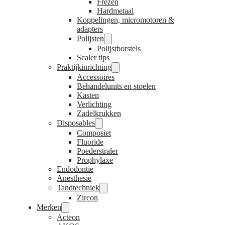
Frezen
Hardmetaal
Koppelingen, micromotoren &
adapters
Polijsten
Polijstborstels
Scaler tips
Praktijkinrichting
Accessoires
Behandelunits en stoelen
Kasten
Verlichting
Zadelkrukken
Disposables
Composiet
Fluoride
Poederstraler
Prophylaxe
Endodontie
Anesthesie
Tandtechniek
Zircon
Merken
Acteon