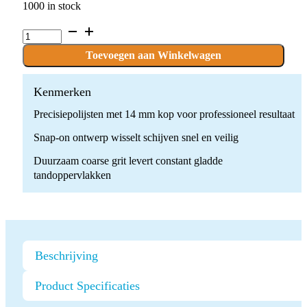
1000 in stock
P.FLEX_SNAPON.G.140
x
100
Toevoegen aan Winkelwagen
stuks
quantity
Kenmerken
Precisiepolijsten met 14 mm kop voor professioneel resultaat
Snap-on ontwerp wisselt schijven snel en veilig
Duurzaam coarse grit levert constant gladde
tandoppervlakken
Beschrijving
Product Specificaties