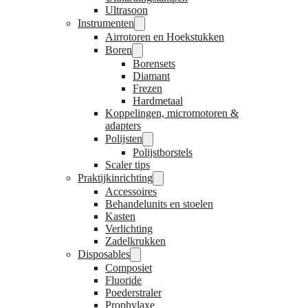
Ultrasoon
Instrumenten
Airrotoren en Hoekstukken
Boren
Borensets
Diamant
Frezen
Hardmetaal
Koppelingen, micromotoren &
adapters
Polijsten
Polijstborstels
Scaler tips
Praktijkinrichting
Accessoires
Behandelunits en stoelen
Kasten
Verlichting
Zadelkrukken
Disposables
Composiet
Fluoride
Poederstraler
Prophylaxe