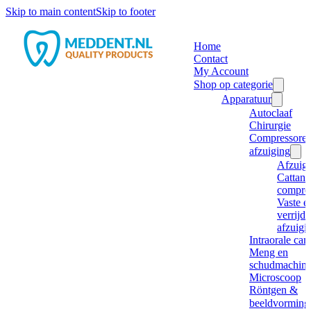
Skip to main content
Skip to footer
Home
Contact
My Account
Shop op categorie
Apparatuur
Autoclaaf
Chirurgie
Compressore
afzuiging
Afzuig
Cattani
compre
Vaste e
verrijd
afzuigi
Intraorale ca
Meng en
schudmachine
Microscoop
Röntgen &
beeldvorming