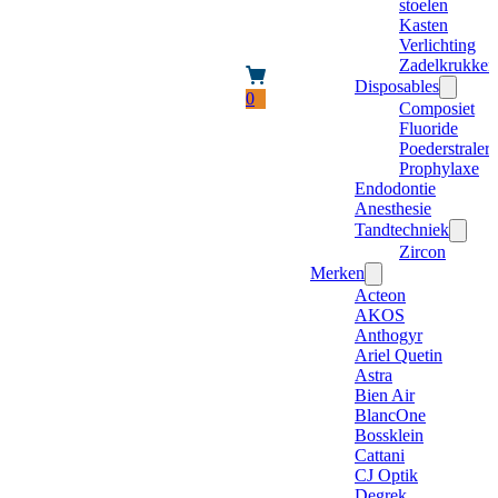
stoelen
Kasten
Verlichting
Zadelkrukken
Disposables
0
Composiet
Fluoride
Poederstraler
Prophylaxe
Endodontie
Anesthesie
Tandtechniek
Zircon
Merken
Acteon
AKOS
Anthogyr
Ariel Quetin
Astra
Bien Air
BlancOne
Bossklein
Cattani
CJ Optik
Degrek