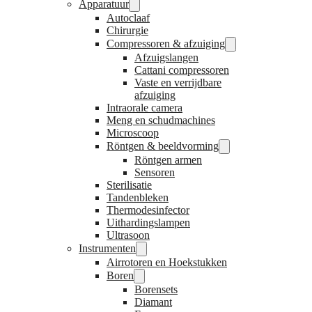
Apparatuur
Autoclaaf
Chirurgie
Compressoren & afzuiging
Afzuigslangen
Cattani compressoren
Vaste en verrijdbare
afzuiging
Intraorale camera
Meng en schudmachines
Microscoop
Röntgen & beeldvorming
Röntgen armen
Sensoren
Sterilisatie
Tandenbleken
Thermodesinfector
Uithardingslampen
Ultrasoon
Instrumenten
Airrotoren en Hoekstukken
Boren
Borensets
Diamant