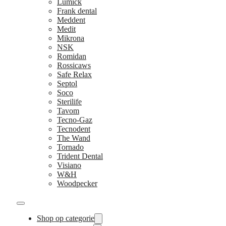
Lumick
Frank dental
Meddent
Medit
Mikrona
NSK
Romidan
Rossicaws
Safe Relax
Septol
Soco
Sterilife
Tavom
Tecno-Gaz
Tecnodent
The Wand
Tornado
Trident Dental
Visiano
W&H
Woodpecker
Shop op categorie