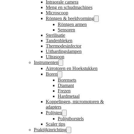
Intraorale camera
Meng en schudmachines
Microscoop
Röntgen & beeldvorming
Röntgen armen
Sensoren
Sterilisatie
Tandenbleken
Thermodesinfector
Uithardingslampen
Ultrasoon
Instrumenten
Airrotoren en Hoekstukken
Boren
Borensets
Diamant
Frezen
Hardmetaal
Koppelingen, micromotoren &
adapters
Polijsten
Polijstborstels
Scaler tips
Praktijkinrichting