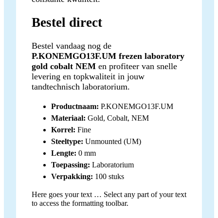
Bestel direct
Bestel vandaag nog de
P.KONEMGO13F.UM frezen laboratory
gold cobalt NEM
en profiteer van snelle
levering en topkwaliteit in jouw
tandtechnisch laboratorium.
Productnaam:
P.KONEMGO13F.UM
Materiaal:
Gold, Cobalt, NEM
Korrel:
Fine
Steeltype:
Unmounted (UM)
Lengte:
0 mm
Toepassing:
Laboratorium
Verpakking:
100 stuks
Here goes your text … Select any part of your text
to access the formatting toolbar.