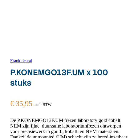
Frank dental
P.KONEMGO13F.UM x 100
stuks
€
35,95
excl. BTW
De P.KONEMGO13F.UM frezen laboratory gold cobalt
NEM zijn fijne, duurzame laboratoriumfrezen ontworpen
voor precisiewerk in goud-, kobalt- en NEM-materialen.
Dankzij de unmounted (UM) schacht zijn ze breed inzetbaar