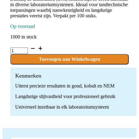
in diverse laboratoriumsystemen. Ideaal voor tandtechnische
toepassingen waarbij nauwkeurigheid en langdurige
prestaties vereist zijn. Verpakt per 100 stuks.
Op voorraad
1000 in stock
P.KONEMGO13F.UM
x
100
Toevoegen aan Winkelwagen
stuks
quantity
Kenmerken
Uiterst precieze resultaten in goud, kobalt en NEM
Langdurige slijtvastheid voor professioneel gebruik
Universeel inzetbaar in elk laboratoriumsysteem