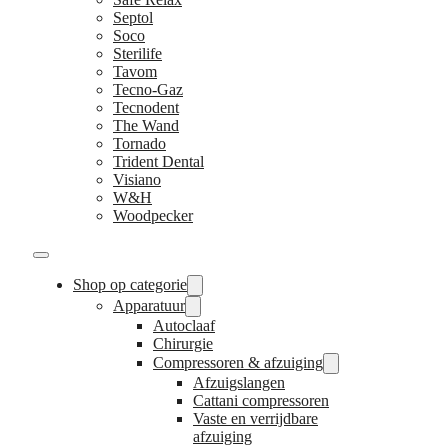
Septol
Soco
Sterilife
Tavom
Tecno-Gaz
Tecnodent
The Wand
Tornado
Trident Dental
Visiano
W&H
Woodpecker
Shop op categorie
Apparatuur
Autoclaaf
Chirurgie
Compressoren & afzuiging
Afzuigslangen
Cattani compressoren
Vaste en verrijdbare
afzuiging