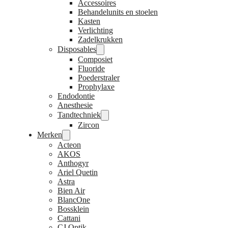
Accessoires
Behandelunits en stoelen
Kasten
Verlichting
Zadelkrukken
Disposables
Composiet
Fluoride
Poederstraler
Prophylaxe
Endodontie
Anesthesie
Tandtechniek
Zircon
Merken
Acteon
AKOS
Anthogyr
Ariel Quetin
Astra
Bien Air
BlancOne
Bossklein
Cattani
CJ Optik