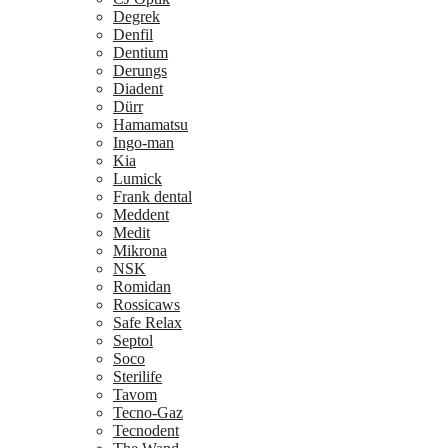
Degrek
Denfil
Dentium
Derungs
Diadent
Dürr
Hamamatsu
Ingo-man
Kia
Lumick
Frank dental
Meddent
Medit
Mikrona
NSK
Romidan
Rossicaws
Safe Relax
Septol
Soco
Sterilife
Tavom
Tecno-Gaz
Tecnodent