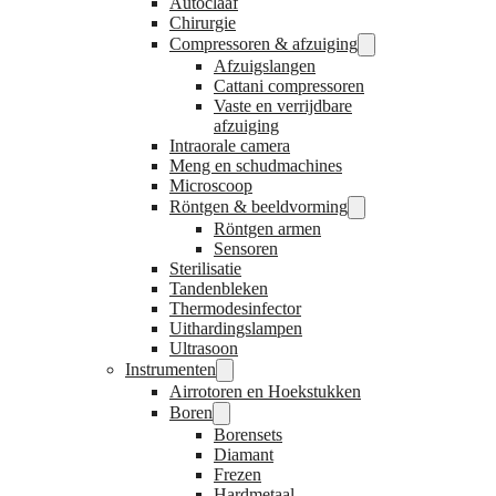
Autoclaaf
Chirurgie
Compressoren & afzuiging
Afzuigslangen
Cattani compressoren
Vaste en verrijdbare
afzuiging
Intraorale camera
Meng en schudmachines
Microscoop
Röntgen & beeldvorming
Röntgen armen
Sensoren
Sterilisatie
Tandenbleken
Thermodesinfector
Uithardingslampen
Ultrasoon
Instrumenten
Airrotoren en Hoekstukken
Boren
Borensets
Diamant
Frezen
Hardmetaal