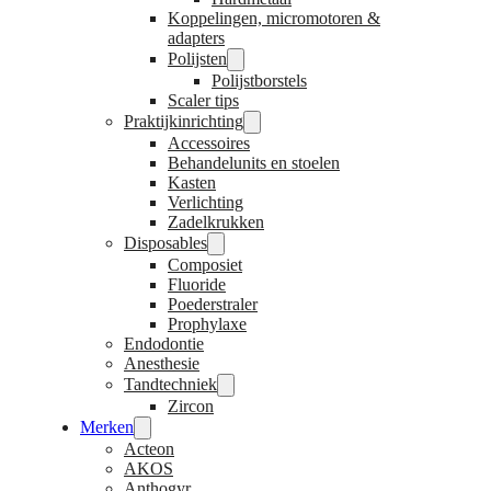
Koppelingen, micromotoren &
adapters
Polijsten
Polijstborstels
Scaler tips
Praktijkinrichting
Accessoires
Behandelunits en stoelen
Kasten
Verlichting
Zadelkrukken
Disposables
Composiet
Fluoride
Poederstraler
Prophylaxe
Endodontie
Anesthesie
Tandtechniek
Zircon
Merken
Acteon
AKOS
Anthogyr