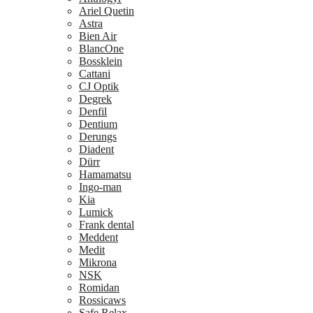
Ariel Quetin
Astra
Bien Air
BlancOne
Bossklein
Cattani
CJ Optik
Degrek
Denfil
Dentium
Derungs
Diadent
Dürr
Hamamatsu
Ingo-man
Kia
Lumick
Frank dental
Meddent
Medit
Mikrona
NSK
Romidan
Rossicaws
Safe Relax