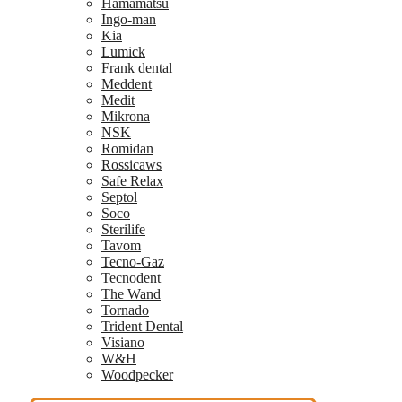
Hamamatsu
Ingo-man
Kia
Lumick
Frank dental
Meddent
Medit
Mikrona
NSK
Romidan
Rossicaws
Safe Relax
Septol
Soco
Sterilife
Tavom
Tecno-Gaz
Tecnodent
The Wand
Tornado
Trident Dental
Visiano
W&H
Woodpecker