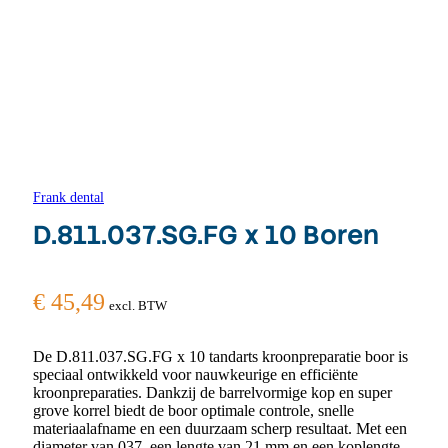
Frank dental
D.811.037.SG.FG x 10 Boren
€
45,49
excl. BTW
De D.811.037.SG.FG x 10 tandarts kroonpreparatie boor is
speciaal ontwikkeld voor nauwkeurige en efficiënte
kroonpreparaties. Dankzij de barrelvormige kop en super
grove korrel biedt de boor optimale controle, snelle
materiaalafname en een duurzaam scherp resultaat. Met een
diameter van 037, een lengte van 21 mm en een koplengte