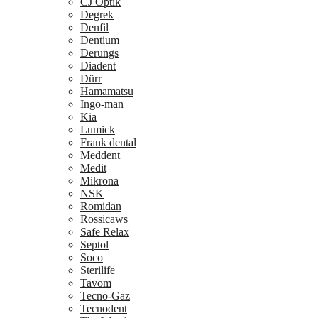
CJ Optik
Degrek
Denfil
Dentium
Derungs
Diadent
Dürr
Hamamatsu
Ingo-man
Kia
Lumick
Frank dental
Meddent
Medit
Mikrona
NSK
Romidan
Rossicaws
Safe Relax
Septol
Soco
Sterilife
Tavom
Tecno-Gaz
Tecnodent