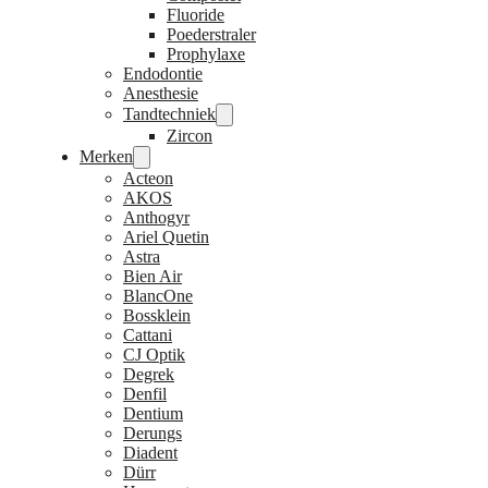
Fluoride
Poederstraler
Prophylaxe
Endodontie
Anesthesie
Tandtechniek
Zircon
Merken
Acteon
AKOS
Anthogyr
Ariel Quetin
Astra
Bien Air
BlancOne
Bossklein
Cattani
CJ Optik
Degrek
Denfil
Dentium
Derungs
Diadent
Dürr