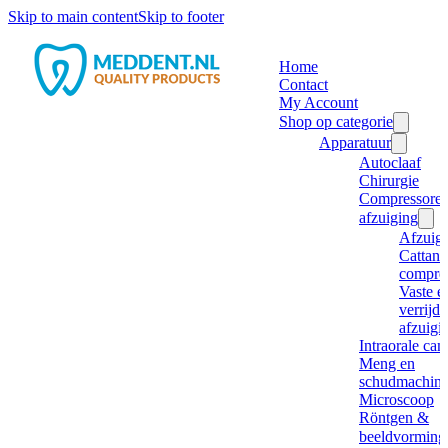
Skip to main content
Skip to footer
Home
Contact
My Account
Shop op categorie
Apparatuur
Autoclaaf
Chirurgie
Compressore
afzuiging
Afzuig
Cattani
compre
Vaste e
verrijd
afzuigi
Intraorale ca
Meng en
schudmachine
Microscoop
Röntgen &
beeldvorming