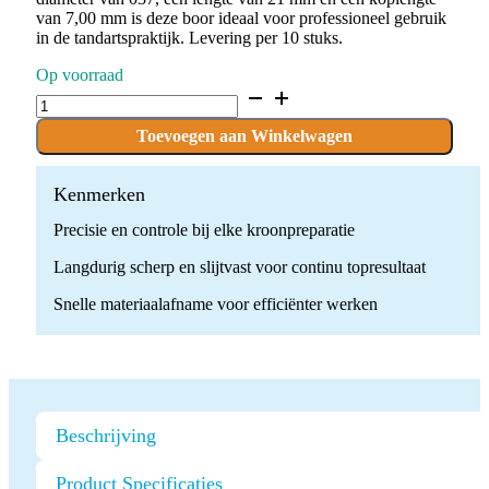
van 7,00 mm is deze boor ideaal voor professioneel gebruik
in de tandartspraktijk. Levering per 10 stuks.
Op voorraad
D.811.037.SG.FG
x
10
Toevoegen aan Winkelwagen
Boren
quantity
Kenmerken
Precisie en controle bij elke kroonpreparatie
Langdurig scherp en slijtvast voor continu topresultaat
Snelle materiaalafname voor efficiënter werken
Beschrijving
Product Specificaties