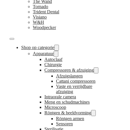
The Wand
Tornado
Trident Dental
Visiano
W&H
Woodpecker
Shop op categorie
Apparatuur
Autoclaaf
Chirurgie
Compressoren & afzuiging
Afzuigslangen
Cattani compressoren
Vaste en verrijdbare
afzuiging
Intraorale camera
Meng en schudmachines
Microscoop
Röntgen & beeldvorming
Röntgen armen
Sensoren
Sterilisatie