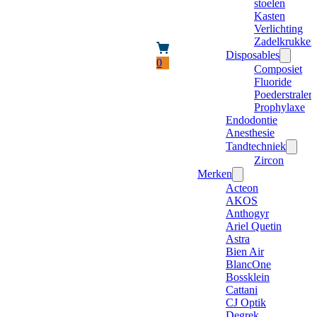
stoelen
Kasten
Verlichting
Zadelkrukken
Disposables
0
Composiet
Fluoride
Poederstraler
Prophylaxe
Endodontie
Anesthesie
Tandtechniek
Zircon
Merken
Acteon
AKOS
Anthogyr
Ariel Quetin
Astra
Bien Air
BlancOne
Bossklein
Cattani
CJ Optik
Degrek