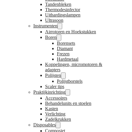
Tandenbleken
Thermodesinfector
Uithardingslampen
Ultrasoon
Instrumenten
Airrotoren en Hoekstukken
Boren
Borensets
Diamant
Frezen
Hardmetaal
Koppelingen, micromotoren &
adapters
Polijsten
Polijstborstels
Scaler tips
Praktijkinrichting
Accessoires
Behandelunits en stoelen
Kasten
Verlichting
Zadelkrukken
Disposables
Composiet