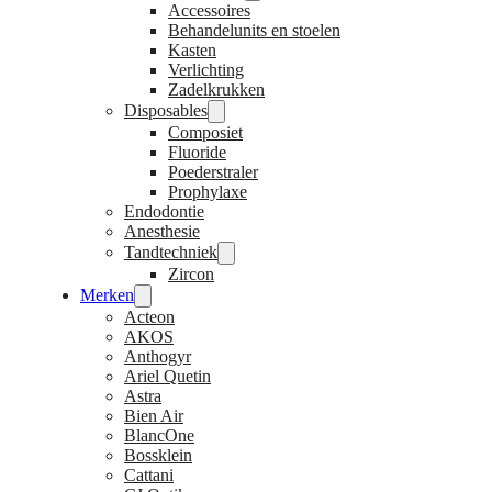
Accessoires
Behandelunits en stoelen
Kasten
Verlichting
Zadelkrukken
Disposables
Composiet
Fluoride
Poederstraler
Prophylaxe
Endodontie
Anesthesie
Tandtechniek
Zircon
Merken
Acteon
AKOS
Anthogyr
Ariel Quetin
Astra
Bien Air
BlancOne
Bossklein
Cattani