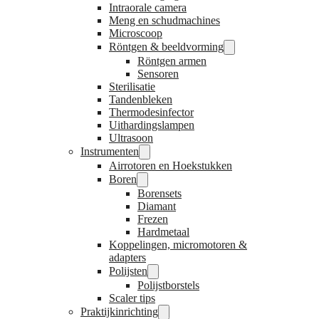
Intraorale camera
Meng en schudmachines
Microscoop
Röntgen & beeldvorming
Röntgen armen
Sensoren
Sterilisatie
Tandenbleken
Thermodesinfector
Uithardingslampen
Ultrasoon
Instrumenten
Airrotoren en Hoekstukken
Boren
Borensets
Diamant
Frezen
Hardmetaal
Koppelingen, micromotoren &
adapters
Polijsten
Polijstborstels
Scaler tips
Praktijkinrichting