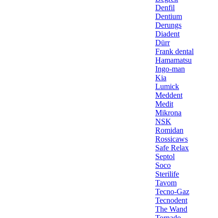
Denfil
Dentium
Derungs
Diadent
Dürr
Frank dental
Hamamatsu
Ingo-man
Kia
Lumick
Meddent
Medit
Mikrona
NSK
Romidan
Rossicaws
Safe Relax
Septol
Soco
Sterilife
Tavom
Tecno-Gaz
Tecnodent
The Wand
Tornado