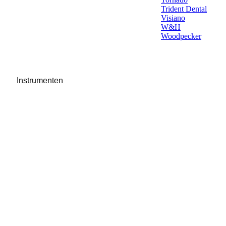
Trident Dental
Visiano
W&H
Woodpecker
Instrumenten