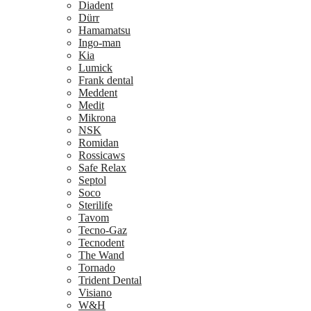
Diadent
Dürr
Hamamatsu
Ingo-man
Kia
Lumick
Frank dental
Meddent
Medit
Mikrona
NSK
Romidan
Rossicaws
Safe Relax
Septol
Soco
Sterilife
Tavom
Tecno-Gaz
Tecnodent
The Wand
Tornado
Trident Dental
Visiano
W&H