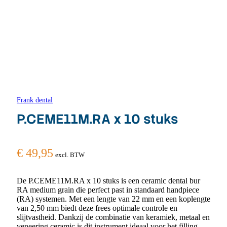
Frank dental
P.CEME11M.RA x 10 stuks
€
49,95
excl. BTW
De P.CEME11M.RA x 10 stuks is een ceramic dental bur
RA medium grain die perfect past in standaard handpiece
(RA) systemen. Met een lengte van 22 mm en een koplengte
van 2,50 mm biedt deze frees optimale controle en
slijtvastheid. Dankzij de combinatie van keramiek, metaal en
veneering ceramic is dit instrument ideaal voor het filling