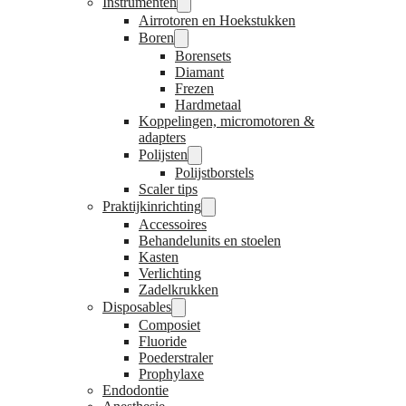
Instrumenten
Airrotoren en Hoekstukken
Boren
Borensets
Diamant
Frezen
Hardmetaal
Koppelingen, micromotoren &
adapters
Polijsten
Polijstborstels
Scaler tips
Praktijkinrichting
Accessoires
Behandelunits en stoelen
Kasten
Verlichting
Zadelkrukken
Disposables
Composiet
Fluoride
Poederstraler
Prophylaxe
Endodontie