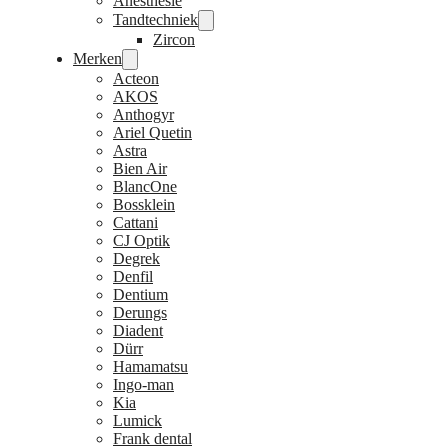
Anesthesie
Tandtechniek
Zircon
Merken
Acteon
AKOS
Anthogyr
Ariel Quetin
Astra
Bien Air
BlancOne
Bossklein
Cattani
CJ Optik
Degrek
Denfil
Dentium
Derungs
Diadent
Dürr
Hamamatsu
Ingo-man
Kia
Lumick
Frank dental