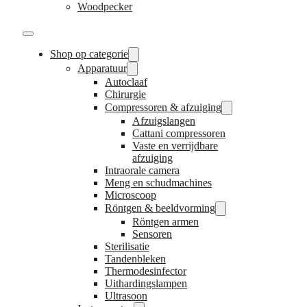
Woodpecker
Shop op categorie
Apparatuur
Autoclaaf
Chirurgie
Compressoren & afzuiging
Afzuigslangen
Cattani compressoren
Vaste en verrijdbare
afzuiging
Intraorale camera
Meng en schudmachines
Microscoop
Röntgen & beeldvorming
Röntgen armen
Sensoren
Sterilisatie
Tandenbleken
Thermodesinfector
Uithardingslampen
Ultrasoon