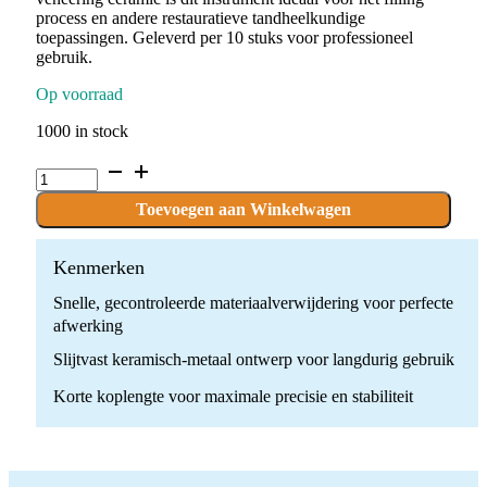
process en andere restauratieve tandheelkundige
toepassingen. Geleverd per 10 stuks voor professioneel
gebruik.
Op voorraad
1000 in stock
P.CEME11M.RA
x
10
Toevoegen aan Winkelwagen
stuks
quantity
Kenmerken
Snelle, gecontroleerde materiaalverwijdering voor perfecte
afwerking
Slijtvast keramisch-metaal ontwerp voor langdurig gebruik
Korte koplengte voor maximale precisie en stabiliteit