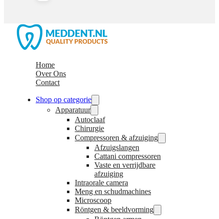
Home
Over Ons
Contact
Shop op categorie
Apparatuur
Autoclaaf
Chirurgie
Compressoren & afzuiging
Afzuigslangen
Cattani compressoren
Vaste en verrijdbare
afzuiging
Intraorale camera
Meng en schudmachines
Microscoop
Röntgen & beeldvorming