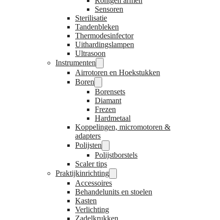
Röntgen armen
Sensoren
Sterilisatie
Tandenbleken
Thermodesinfector
Uithardingslampen
Ultrasoon
Instrumenten
Airrotoren en Hoekstukken
Boren
Borensets
Diamant
Frezen
Hardmetaal
Koppelingen, micromotoren &
adapters
Polijsten
Polijstborstels
Scaler tips
Praktijkinrichting
Accessoires
Behandelunits en stoelen
Kasten
Verlichting
Zadelkrukken