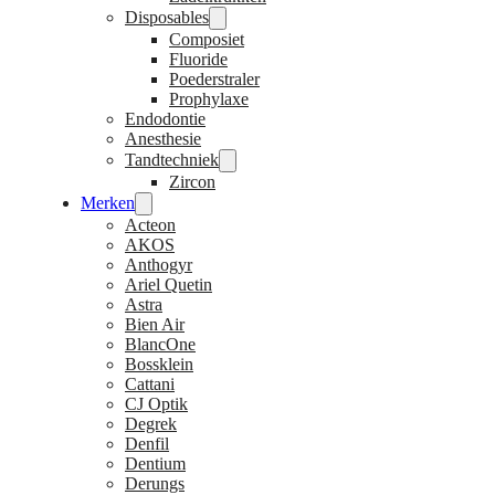
Disposables
Composiet
Fluoride
Poederstraler
Prophylaxe
Endodontie
Anesthesie
Tandtechniek
Zircon
Merken
Acteon
AKOS
Anthogyr
Ariel Quetin
Astra
Bien Air
BlancOne
Bossklein
Cattani
CJ Optik
Degrek
Denfil
Dentium
Derungs