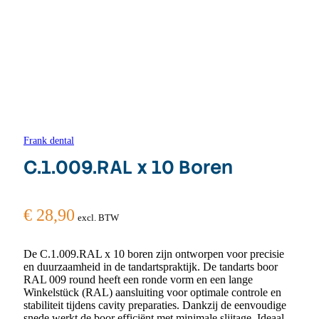
Frank dental
C.1.009.RAL x 10 Boren
€
28,90
excl. BTW
De C.1.009.RAL x 10 boren zijn ontworpen voor precisie
en duurzaamheid in de tandartspraktijk. De tandarts boor
RAL 009 round heeft een ronde vorm en een lange
Winkelstück (RAL) aansluiting voor optimale controle en
stabiliteit tijdens cavity preparaties. Dankzij de eenvoudige
snede werkt de boor efficiënt met minimale slijtage. Ideaal