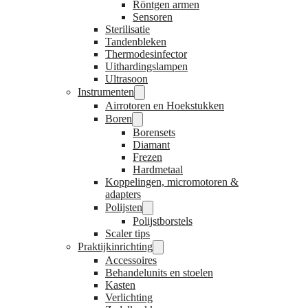
Röntgen armen
Sensoren
Sterilisatie
Tandenbleken
Thermodesinfector
Uithardingslampen
Ultrasoon
Instrumenten
Airrotoren en Hoekstukken
Boren
Borensets
Diamant
Frezen
Hardmetaal
Koppelingen, micromotoren &
adapters
Polijsten
Polijstborstels
Scaler tips
Praktijkinrichting
Accessoires
Behandelunits en stoelen
Kasten
Verlichting