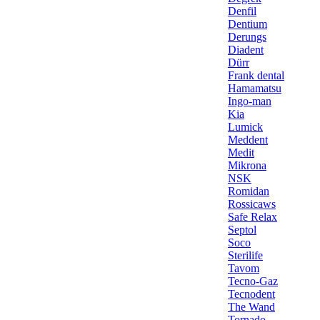
Denfil
Dentium
Derungs
Diadent
Dürr
Frank dental
Hamamatsu
Ingo-man
Kia
Lumick
Meddent
Medit
Mikrona
NSK
Romidan
Rossicaws
Safe Relax
Septol
Soco
Sterilife
Tavom
Tecno-Gaz
Tecnodent
The Wand
Tornado