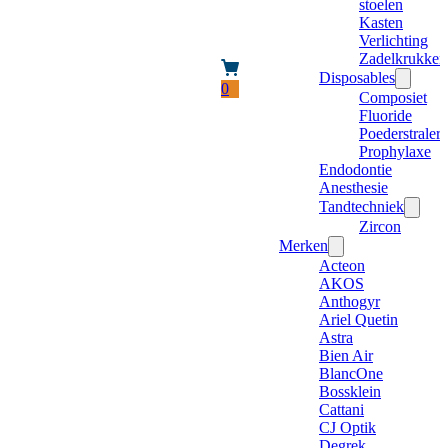
stoelen
Kasten
Verlichting
Zadelkrukken
Disposables
0
Composiet
Fluoride
Poederstraler
Prophylaxe
Endodontie
Anesthesie
Tandtechniek
Zircon
Merken
Acteon
AKOS
Anthogyr
Ariel Quetin
Astra
Bien Air
BlancOne
Bossklein
Cattani
CJ Optik
Degrek