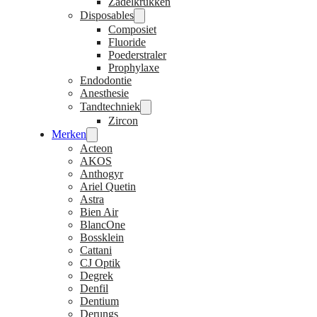
Zadelkrukken
Disposables
Composiet
Fluoride
Poederstraler
Prophylaxe
Endodontie
Anesthesie
Tandtechniek
Zircon
Merken
Acteon
AKOS
Anthogyr
Ariel Quetin
Astra
Bien Air
BlancOne
Bossklein
Cattani
CJ Optik
Degrek
Denfil
Dentium
Derungs