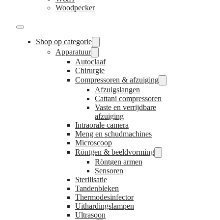
Woodpecker
Shop op categorie
Apparatuur
Autoclaaf
Chirurgie
Compressoren & afzuiging
Afzuigslangen
Cattani compressoren
Vaste en verrijdbare
afzuiging
Intraorale camera
Meng en schudmachines
Microscoop
Röntgen & beeldvorming
Röntgen armen
Sensoren
Sterilisatie
Tandenbleken
Thermodesinfector
Uithardingslampen
Ultrasoon