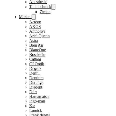
Anesthesie
Tandtechniek
Zircon
Merken
Acteon
AKOS
Anthogyr
Ariel Quetin
Astra
Bien Air
BlancOne
Bossklein
Cattani
CJ Optik
Degrek
Denfil
Dentium
Derungs
Diadent
Dürr
Hamamatsu
Ingo-man
Kia
Lumick
Frank dental