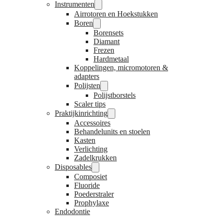
Instrumenten
Airrotoren en Hoekstukken
Boren
Borensets
Diamant
Frezen
Hardmetaal
Koppelingen, micromotoren &
adapters
Polijsten
Polijstborstels
Scaler tips
Praktijkinrichting
Accessoires
Behandelunits en stoelen
Kasten
Verlichting
Zadelkrukken
Disposables
Composiet
Fluoride
Poederstraler
Prophylaxe
Endodontie