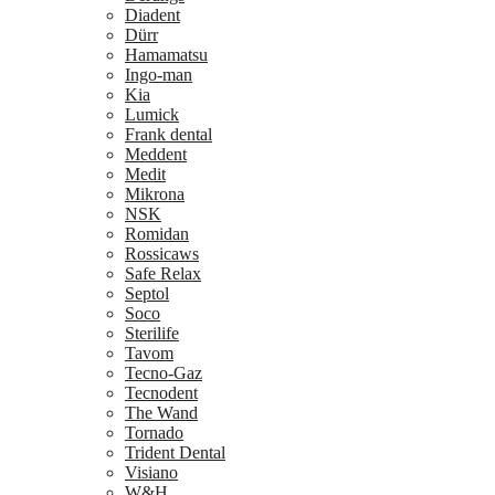
Diadent
Dürr
Hamamatsu
Ingo-man
Kia
Lumick
Frank dental
Meddent
Medit
Mikrona
NSK
Romidan
Rossicaws
Safe Relax
Septol
Soco
Sterilife
Tavom
Tecno-Gaz
Tecnodent
The Wand
Tornado
Trident Dental
Visiano
W&H