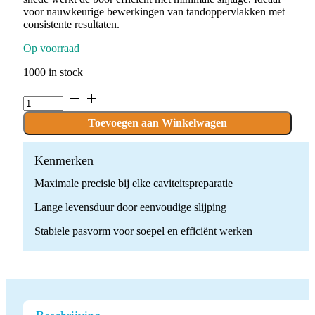
voor nauwkeurige bewerkingen van tandoppervlakken met
consistente resultaten.
Op voorraad
1000 in stock
C.1.009.RAL
x
10
Toevoegen aan Winkelwagen
Boren
quantity
Kenmerken
Maximale precisie bij elke caviteitspreparatie
Lange levensduur door eenvoudige slijping
Stabiele pasvorm voor soepel en efficiënt werken