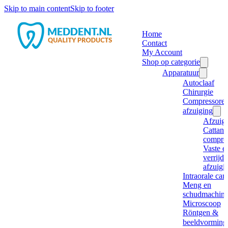
Skip to main content
Skip to footer
Home
Contact
My Account
Shop op categorie
Apparatuur
Autoclaaf
Chirurgie
Compressore
afzuiging
Afzuig
Cattani
compre
Vaste e
verrijd
afzuigi
Intraorale ca
Meng en
schudmachine
Microscoop
Röntgen &
beeldvorming