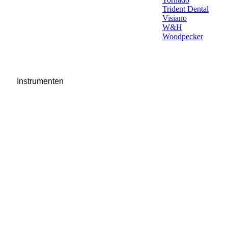
Trident Dental
Visiano
W&H
Woodpecker
Instrumenten