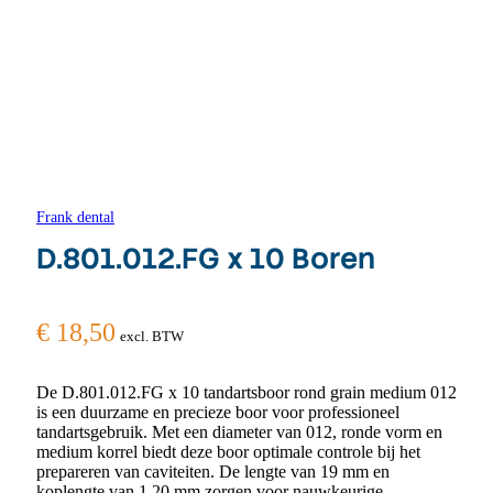
Frank dental
D.801.012.FG x 10 Boren
€
18,50
excl. BTW
De D.801.012.FG x 10 tandartsboor rond grain medium 012
is een duurzame en precieze boor voor professioneel
tandartsgebruik. Met een diameter van 012, ronde vorm en
medium korrel biedt deze boor optimale controle bij het
prepareren van caviteiten. De lengte van 19 mm en
koplengte van 1,20 mm zorgen voor nauwkeurige