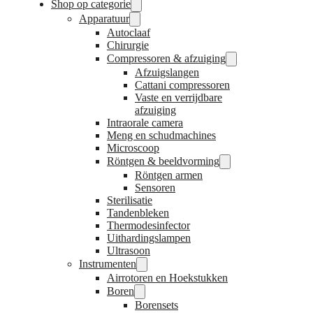
Shop op categorie
Apparatuur
Autoclaaf
Chirurgie
Compressoren & afzuiging
Afzuigslangen
Cattani compressoren
Vaste en verrijdbare
afzuiging
Intraorale camera
Meng en schudmachines
Microscoop
Röntgen & beeldvorming
Röntgen armen
Sensoren
Sterilisatie
Tandenbleken
Thermodesinfector
Uithardingslampen
Ultrasoon
Instrumenten
Airrotoren en Hoekstukken
Boren
Borensets