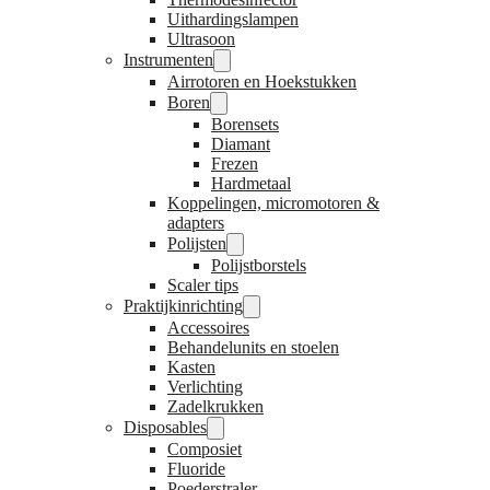
Uithardingslampen
Ultrasoon
Instrumenten
Airrotoren en Hoekstukken
Boren
Borensets
Diamant
Frezen
Hardmetaal
Koppelingen, micromotoren &
adapters
Polijsten
Polijstborstels
Scaler tips
Praktijkinrichting
Accessoires
Behandelunits en stoelen
Kasten
Verlichting
Zadelkrukken
Disposables
Composiet
Fluoride
Poederstraler