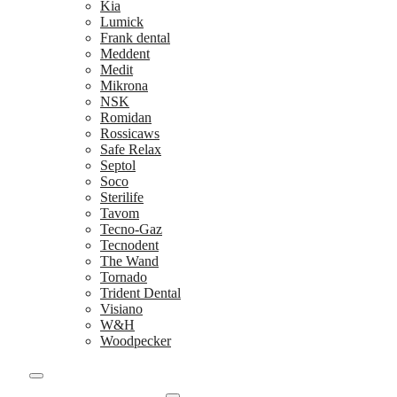
Kia
Lumick
Frank dental
Meddent
Medit
Mikrona
NSK
Romidan
Rossicaws
Safe Relax
Septol
Soco
Sterilife
Tavom
Tecno-Gaz
Tecnodent
The Wand
Tornado
Trident Dental
Visiano
W&H
Woodpecker