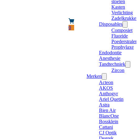
stoelen
Kasten
Verlichting
Zadelkrukken
Disposables
0
Composiet
Fluoride
Poederstraler
Prophylaxe
Endodontie
Anesthesie
Tandtechniek
Zircon
Merken
Acteon
AKOS
Anthogyr
Ariel Quetin
Astra
Bien Air
BlancOne
Bossklein
Cattani
CJ Optik
Degrek