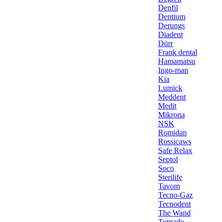
Denfil
Dentium
Derungs
Diadent
Dürr
Frank dental
Hamamatsu
Ingo-man
Kia
Lumick
Meddent
Medit
Mikrona
NSK
Romidan
Rossicaws
Safe Relax
Septol
Soco
Sterilife
Tavom
Tecno-Gaz
Tecnodent
The Wand
Tornado