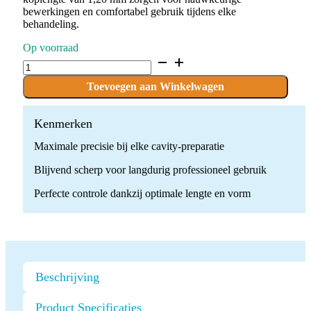
bewerkingen en comfortabel gebruik tijdens elke
behandeling.
Op voorraad
D.801.012.FG
x
10
Toevoegen aan Winkelwagen
Boren
quantity
Kenmerken
Maximale precisie bij elke cavity-preparatie
Blijvend scherp voor langdurig professioneel gebruik
Perfecte controle dankzij optimale lengte en vorm
Beschrijving
Product Specificaties