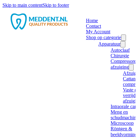
Skip to main content
Skip to footer
Home
Contact
My Account
Shop op categorie
Apparatuur
Autoclaaf
Chirurgie
Compressore
afzuiging
Afzuig
Cattani
compre
Vaste e
verrijd
afzuigi
Intraorale ca
Meng en
schudmachine
Microscoop
Röntgen &
beeldvorming