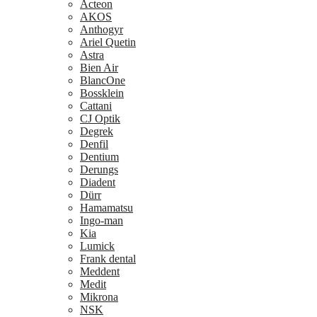
Acteon
AKOS
Anthogyr
Ariel Quetin
Astra
Bien Air
BlancOne
Bossklein
Cattani
CJ Optik
Degrek
Denfil
Dentium
Derungs
Diadent
Dürr
Hamamatsu
Ingo-man
Kia
Lumick
Frank dental
Meddent
Medit
Mikrona
NSK