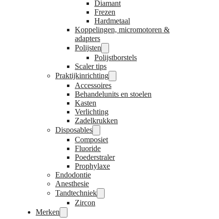
Diamant
Frezen
Hardmetaal
Koppelingen, micromotoren &
adapters
Polijsten
Polijstborstels
Scaler tips
Praktijkinrichting
Accessoires
Behandelunits en stoelen
Kasten
Verlichting
Zadelkrukken
Disposables
Composiet
Fluoride
Poederstraler
Prophylaxe
Endodontie
Anesthesie
Tandtechniek
Zircon
Merken