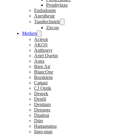
Prophylaxe
Endodontie
Anesthesie
Tandtechniek
Zircon
Merken
Acteon
AKOS
Anthogyr
Ariel Quetin
Astra
Bien Air
BlancOne
Bossklein
Cattani
CJ Optik
Degrek
Denfil
Dentium
Derungs
Diadent
Dürr
Hamamatsu
Ingo-man