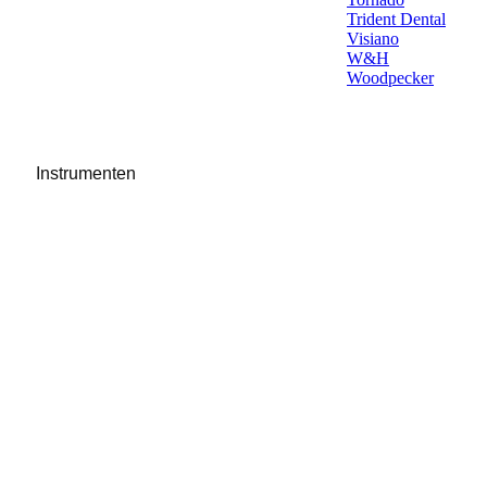
Trident Dental
Visiano
W&H
Woodpecker
Instrumenten