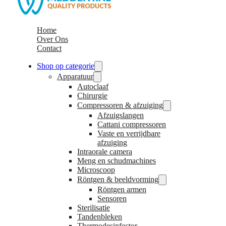
Home
Over Ons
Contact
Shop op categorie
Apparatuur
Autoclaaf
Chirurgie
Compressoren & afzuiging
Afzuigslangen
Cattani compressoren
Vaste en verrijdbare
afzuiging
Intraorale camera
Meng en schudmachines
Microscoop
Röntgen & beeldvorming
Röntgen armen
Sensoren
Sterilisatie
Tandenbleken
Thermodesinfector