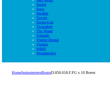
Safe Relax
Septol
Soco
Sterilife
Tavom
Tecno-Gaz
Tecnodent
The Wand
Tornado
Trident Dental
Visiano
W&H
Woodpecker
Home
Instrumenten
Boren
D.850.018.F.FG x 10 Boren