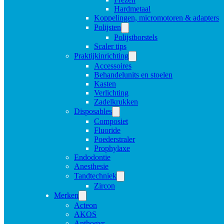
Hardmetaal
Koppelingen, micromotoren & adapters
Polijsten
Polijstborstels
Scaler tips
Praktijkinrichting
Accessoires
Behandelunits en stoelen
Kasten
Verlichting
Zadelkrukken
Disposables
Composiet
Fluoride
Poederstraler
Prophylaxe
Endodontie
Anesthesie
Tandtechniek
Zircon
Merken
Acteon
AKOS
Anthogyr