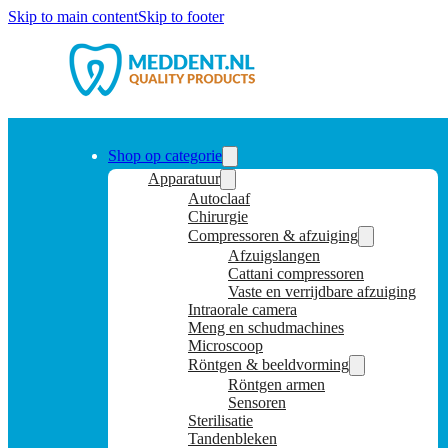
Skip to main content
Skip to footer
Shop op categorie
Apparatuur
Autoclaaf
Chirurgie
Compressoren & afzuiging
Afzuigslangen
Cattani compressoren
Vaste en verrijdbare afzuiging
Intraorale camera
Meng en schudmachines
Microscoop
Röntgen & beeldvorming
Röntgen armen
Sensoren
Sterilisatie
Tandenbleken