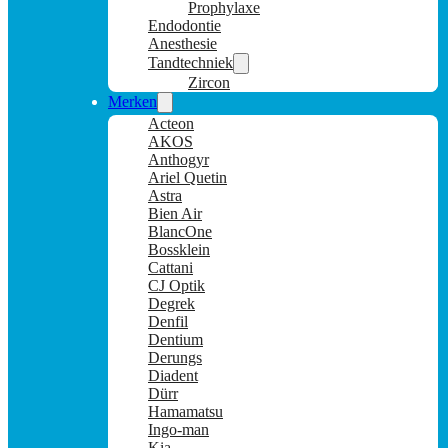
Prophylaxe
Endodontie
Anesthesie
Tandtechniek
Zircon
Merken
Acteon
AKOS
Anthogyr
Ariel Quetin
Astra
Bien Air
BlancOne
Bossklein
Cattani
CJ Optik
Degrek
Denfil
Dentium
Derungs
Diadent
Dürr
Hamamatsu
Ingo-man
Kia