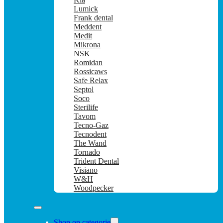
Lumick
Frank dental
Meddent
Medit
Mikrona
NSK
Romidan
Rossicaws
Safe Relax
Septol
Soco
Sterilife
Tavom
Tecno-Gaz
Tecnodent
The Wand
Tornado
Trident Dental
Visiano
W&H
Woodpecker
Shop op categorie