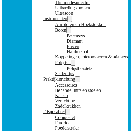
Thermodesinfector
Uithardingslampen
Ultrasoon
Instrumenten
Airrotoren en Hoekstukken
Boren
Borensets
Diamant
Frezen
Hardmetaal
Koppelingen, micromotoren & adapters
Polijsten
Polijstborstels
Scaler tips
Praktijkinrichting
Accessoires
Behandelunits en stoelen
Kasten
Verlichting
Zadelkrukken
Disposables
Composiet
Fluoride
Poederstraler