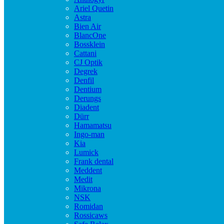
Ariel Quetin
Astra
Bien Air
BlancOne
Bossklein
Cattani
CJ Optik
Degrek
Denfil
Dentium
Derungs
Diadent
Dürr
Hamamatsu
Ingo-man
Kia
Lumick
Frank dental
Meddent
Medit
Mikrona
NSK
Romidan
Rossicaws