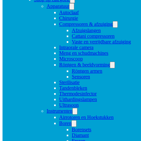
Apparatuur
Autoclaaf
Chirurgie
Compressoren & afzuiging
Afzuigslangen
Cattani compressoren
Vaste en verrijdbare afzuiging
Intraorale camera
Meng en schudmachines
Microscoop
Röntgen & beeldvorming
Röntgen armen
Sensoren
Sterilisatie
Tandenbleken
Thermodesinfector
Uithardingslampen
Ultrasoon
Instrumenten
Airrotoren en Hoekstukken
Boren
Borensets
Diamant
Frezen