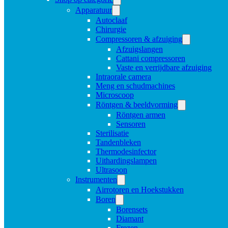
Apparatuur
Autoclaaf
Chirurgie
Compressoren & afzuiging
Afzuigslangen
Cattani compressoren
Vaste en verrijdbare afzuiging
Intraorale camera
Meng en schudmachines
Microscoop
Röntgen & beeldvorming
Röntgen armen
Sensoren
Sterilisatie
Tandenbleken
Thermodesinfector
Uithardingslampen
Ultrasoon
Instrumenten
Airrotoren en Hoekstukken
Boren
Borensets
Diamant
Frezen