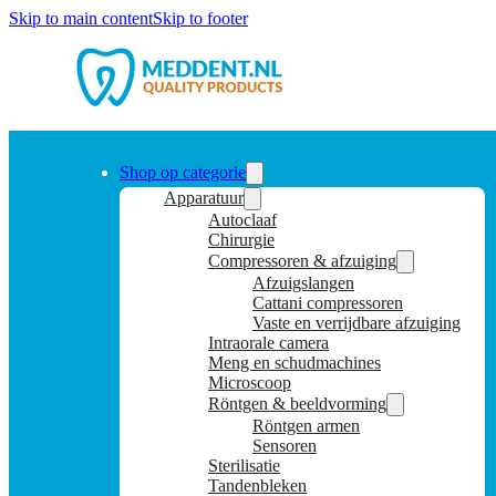
Skip to main content
Skip to footer
Shop op categorie
Apparatuur
Autoclaaf
Chirurgie
Compressoren & afzuiging
Afzuigslangen
Cattani compressoren
Vaste en verrijdbare afzuiging
Intraorale camera
Meng en schudmachines
Microscoop
Röntgen & beeldvorming
Röntgen armen
Sensoren
Sterilisatie
Tandenbleken