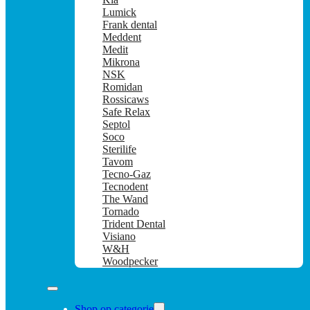
Lumick
Frank dental
Meddent
Medit
Mikrona
NSK
Romidan
Rossicaws
Safe Relax
Septol
Soco
Sterilife
Tavom
Tecno-Gaz
Tecnodent
The Wand
Tornado
Trident Dental
Visiano
W&H
Woodpecker
Shop op categorie