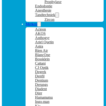
Prophylaxe
Endodontie
Anesthesie
Tandtechniek
Zircon
Merken
Acteon
AKOS
Anthogyr
Ariel Quetin
Astra
Bien Air
BlancOne
Bossklein
Cattani
CJ Optik
Degrek
Denfil
Dentium
Derungs
Diadent
Dürr
Hamamatsu
Ingo-man
Kia