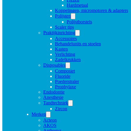
Hardmetaal
Koppelingen, micromotoren & adapters
Polijsten
Polijstborstels
Scaler tips
Praktijkinrichting
Accessoires
Behandelunits en stoelen
Kasten
Verlichting
Zadelkrukken
Disposables
Composiet
Fluoride
Poederstraler
Prophylaxe
Endodontie
Anesthesie
Tandtechniek
Zircon
Merken
Acteon
AKOS
Anthogyr