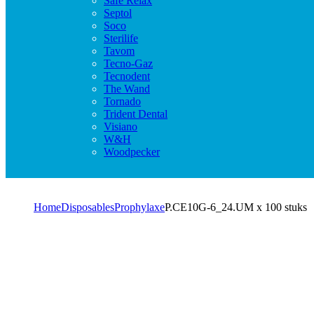
Safe Relax
Septol
Soco
Sterilife
Tavom
Tecno-Gaz
Tecnodent
The Wand
Tornado
Trident Dental
Visiano
W&H
Woodpecker
Home
Disposables
Prophylaxe
P.CE10G-6_24.UM x 100 stuks