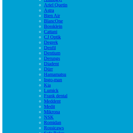
Ariel Quetin
Astra
Bien Air
BlancOne
Bossklein
Cattani
CJ Optik
Degrek
Denfil
Dentium
Derungs
Diadent
Dürr
Hamamatsu
Ingo-man
Kia
Lumick
Frank dental
Meddent
Medit
Mikrona
NSK
Romidan
Rossicaws