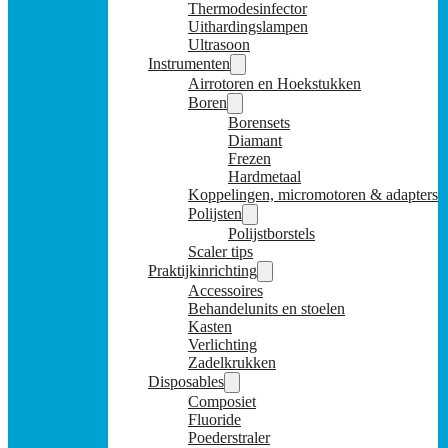
Thermodesinfector
Uithardingslampen
Ultrasoon
Instrumenten
Airrotoren en Hoekstukken
Boren
Borensets
Diamant
Frezen
Hardmetaal
Koppelingen, micromotoren & adapters
Polijsten
Polijstborstels
Scaler tips
Praktijkinrichting
Accessoires
Behandelunits en stoelen
Kasten
Verlichting
Zadelkrukken
Disposables
Composiet
Fluoride
Poederstraler