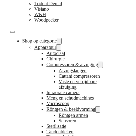
Trident Dental
Visiano
W&H
Woodpecker
Shop op categorie
Apparatuur
Autoclaaf
Chirurgie
Compressoren & afzuiging
Afzuigslangen
Cattani compressoren
Vaste en verrijdbare
afzuiging
Intraorale camera
Meng en schudmachines
Microscoop
Röntgen & beeldvorming
Röntgen armen
Sensoren
Sterilisatie
Tandenbleken