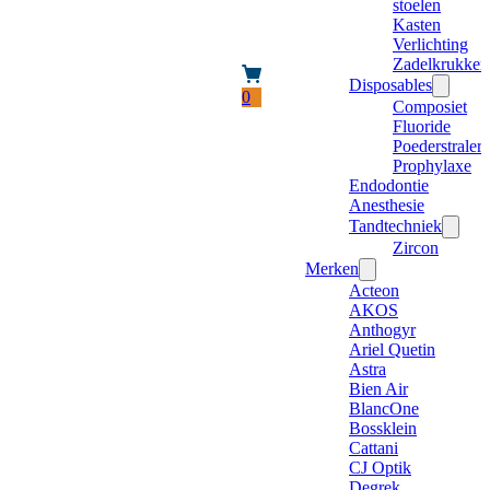
stoelen
Kasten
Verlichting
Zadelkrukken
Disposables
0
Composiet
Fluoride
Poederstraler
Prophylaxe
Endodontie
Anesthesie
Tandtechniek
Zircon
Merken
Acteon
AKOS
Anthogyr
Ariel Quetin
Astra
Bien Air
BlancOne
Bossklein
Cattani
CJ Optik
Degrek