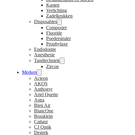
Kasten
Verlichting
Zadelkrukken
Disposables
Composiet
Fluoride
Poederstraler
Prophylaxe
Endodontie
Anesthesie
Tandtechniek
Zircon
Merken
Acteon
AKOS
Anthogyr
Ariel Quetin
Astra
Bien Air
BlancOne
Bossklein
Cattani
CJ Optik
Degrek