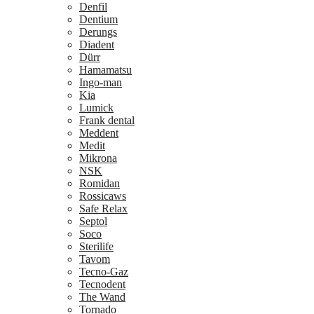
Denfil
Dentium
Derungs
Diadent
Dürr
Hamamatsu
Ingo-man
Kia
Lumick
Frank dental
Meddent
Medit
Mikrona
NSK
Romidan
Rossicaws
Safe Relax
Septol
Soco
Sterilife
Tavom
Tecno-Gaz
Tecnodent
The Wand
Tornado