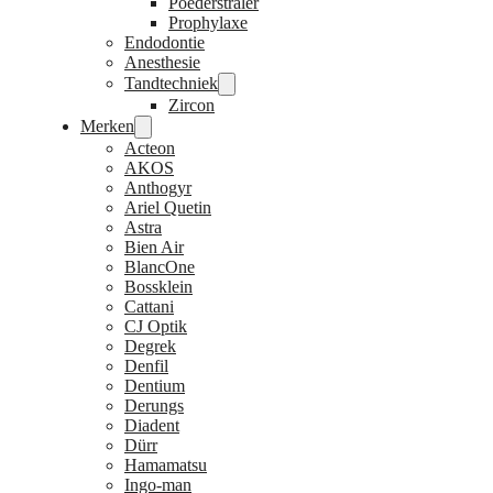
Poederstraler
Prophylaxe
Endodontie
Anesthesie
Tandtechniek
Zircon
Merken
Acteon
AKOS
Anthogyr
Ariel Quetin
Astra
Bien Air
BlancOne
Bossklein
Cattani
CJ Optik
Degrek
Denfil
Dentium
Derungs
Diadent
Dürr
Hamamatsu
Ingo-man