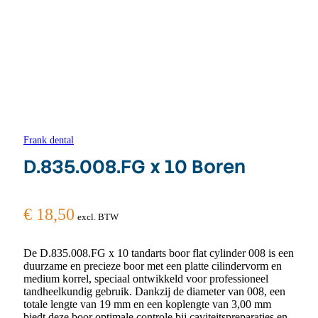
Frank dental
D.835.008.FG x 10 Boren
€
18,50
excl. BTW
De D.835.008.FG x 10 tandarts boor flat cylinder 008 is een
duurzame en precieze boor met een platte cilindervorm en
medium korrel, speciaal ontwikkeld voor professioneel
tandheelkundig gebruik. Dankzij de diameter van 008, een
totale lengte van 19 mm en een koplengte van 3,00 mm
biedt deze boor optimale controle bij caviteitspreparaties en