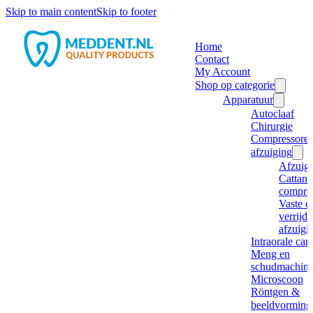
Skip to main content
Skip to footer
Home
Contact
My Account
Shop op categorie
Apparatuur
Autoclaaf
Chirurgie
Compressore
afzuiging
Afzuig
Cattani
compre
Vaste e
verrijd
afzuigi
Intraorale ca
Meng en
schudmachine
Microscoop
Röntgen &
beeldvorming