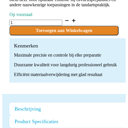
andere nauwkeurige toepassingen in de tandartspraktijk.
Op voorraad
D.835.008.FG
x
10
Toevoegen aan Winkelwagen
Boren
quantity
Kenmerken
Maximale precisie en controle bij elke preparatie
Duurzame kwaliteit voor langdurig professioneel gebruik
Efficiënt materiaalverwijdering met glad resultaat
Beschrijving
Product Specificaties