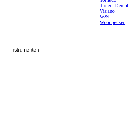
Trident Dental
Visiano
W&H
Woodpecker
Instrumenten