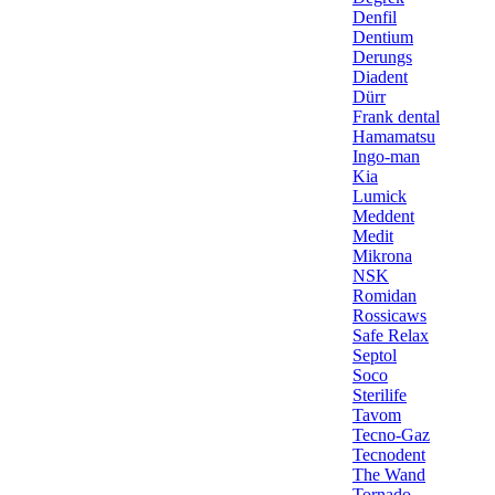
Denfil
Dentium
Derungs
Diadent
Dürr
Frank dental
Hamamatsu
Ingo-man
Kia
Lumick
Meddent
Medit
Mikrona
NSK
Romidan
Rossicaws
Safe Relax
Septol
Soco
Sterilife
Tavom
Tecno-Gaz
Tecnodent
The Wand
Tornado