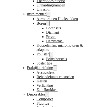
Thermodesinfector
Uithardingslampen
Ultrasoon
Instrumenten
Airrotoren en Hoekstukken
Boren
Borensets
Diamant
Frezen
Hardmetaal
Koppelingen, micromotoren &
adapters
Polijsten
Polijstborstels
Scaler tips
Praktijkinrichting
Accessoires
Behandelunits en stoelen
Kasten
Verlichting
Zadelkrukken
Disposables
Composiet
Fluoride