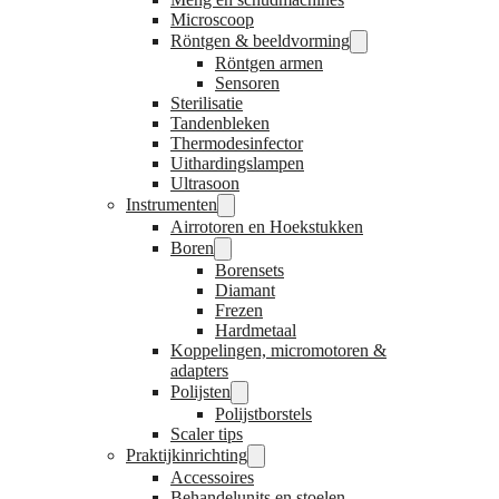
Microscoop
Röntgen & beeldvorming
Röntgen armen
Sensoren
Sterilisatie
Tandenbleken
Thermodesinfector
Uithardingslampen
Ultrasoon
Instrumenten
Airrotoren en Hoekstukken
Boren
Borensets
Diamant
Frezen
Hardmetaal
Koppelingen, micromotoren &
adapters
Polijsten
Polijstborstels
Scaler tips
Praktijkinrichting
Accessoires
Behandelunits en stoelen