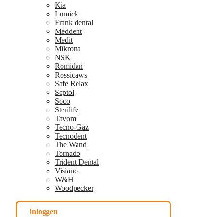
Kia
Lumick
Frank dental
Meddent
Medit
Mikrona
NSK
Romidan
Rossicaws
Safe Relax
Septol
Soco
Sterilife
Tavom
Tecno-Gaz
Tecnodent
The Wand
Tornado
Trident Dental
Visiano
W&H
Woodpecker
Inloggen