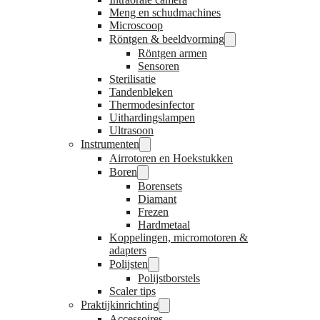
Meng en schudmachines
Microscoop
Röntgen & beeldvorming
Röntgen armen
Sensoren
Sterilisatie
Tandenbleken
Thermodesinfector
Uithardingslampen
Ultrasoon
Instrumenten
Airrotoren en Hoekstukken
Boren
Borensets
Diamant
Frezen
Hardmetaal
Koppelingen, micromotoren &
adapters
Polijsten
Polijstborstels
Scaler tips
Praktijkinrichting
Accessoires