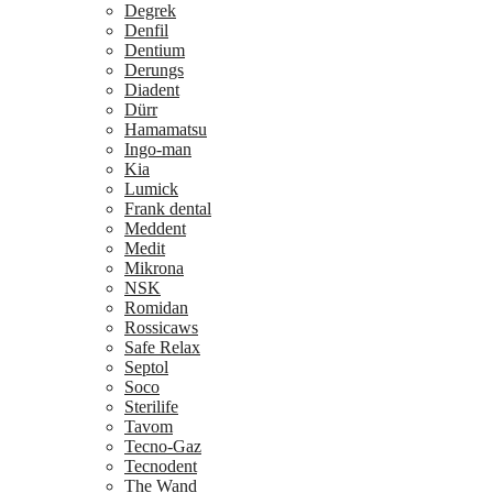
Degrek
Denfil
Dentium
Derungs
Diadent
Dürr
Hamamatsu
Ingo-man
Kia
Lumick
Frank dental
Meddent
Medit
Mikrona
NSK
Romidan
Rossicaws
Safe Relax
Septol
Soco
Sterilife
Tavom
Tecno-Gaz
Tecnodent
The Wand