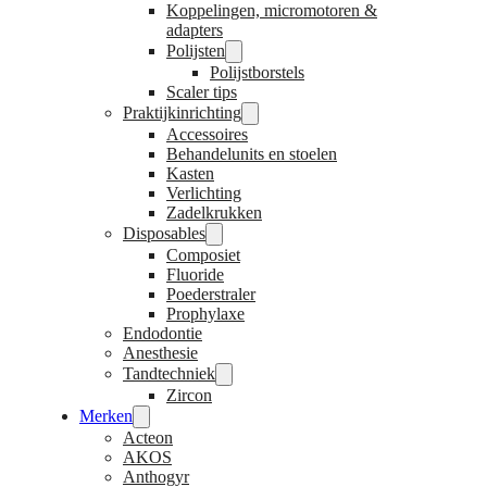
Koppelingen, micromotoren &
adapters
Polijsten
Polijstborstels
Scaler tips
Praktijkinrichting
Accessoires
Behandelunits en stoelen
Kasten
Verlichting
Zadelkrukken
Disposables
Composiet
Fluoride
Poederstraler
Prophylaxe
Endodontie
Anesthesie
Tandtechniek
Zircon
Merken
Acteon
AKOS
Anthogyr