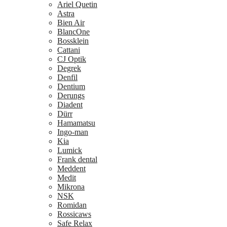
Ariel Quetin
Astra
Bien Air
BlancOne
Bossklein
Cattani
CJ Optik
Degrek
Denfil
Dentium
Derungs
Diadent
Dürr
Hamamatsu
Ingo-man
Kia
Lumick
Frank dental
Meddent
Medit
Mikrona
NSK
Romidan
Rossicaws
Safe Relax