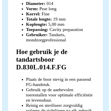
Diameter:
014
Vorm:
Pear long
Korrel:
Fine
Totale lengte:
19 mm
Koplengte:
5,00 mm
Toepassing:
Cavity preparation
Gebruiker:
Tandarts,
mondzorgprofessional
Hoe gebruik je de
tandartsboor
D.830L.014.F.FG
Plaats de boor stevig in een passend
FG-handstuk.
Gebruik op de aanbevolen
toerentallen voor optimale efficiëntie
en levensduur.
Reinig en steriliseer zorgvuldig
volgens de richtlijnen na elk gebruik.