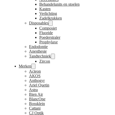
Behandelunits en stoelen
Kasten
Verlichting
Zadelkrukken
Disposables
Composiet
Fluoride
Poederstraler
Prophylaxe
Endodontie
Anesthesie
Tandtechniek
Zircon
Merken
Acteon
AKOS
Anthogyr
Ariel Quetin
Astra
Bien Air
BlancOne
Bossklein
Cattani
CJ Optik