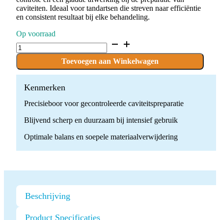
caviteiten. Ideaal voor tandartsen die streven naar efficiëntie
en consistent resultaat bij elke behandeling.
Op voorraad
D.830L.014.F.FG
x
10
Toevoegen aan Winkelwagen
Boren
quantity
Kenmerken
Precisieboor voor gecontroleerde caviteitspreparatie
Blijvend scherp en duurzaam bij intensief gebruik
Optimale balans en soepele materiaalverwijdering
Beschrijving
Product Specificaties