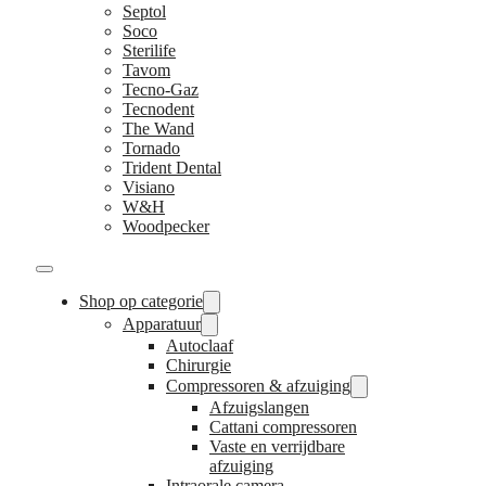
Septol
Soco
Sterilife
Tavom
Tecno-Gaz
Tecnodent
The Wand
Tornado
Trident Dental
Visiano
W&H
Woodpecker
Shop op categorie
Apparatuur
Autoclaaf
Chirurgie
Compressoren & afzuiging
Afzuigslangen
Cattani compressoren
Vaste en verrijdbare
afzuiging
Intraorale camera