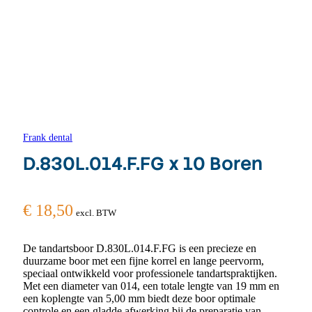
Frank dental
D.830L.014.F.FG x 10 Boren
€
18,50
excl. BTW
De tandartsboor D.830L.014.F.FG is een precieze en
duurzame boor met een fijne korrel en lange peervorm,
speciaal ontwikkeld voor professionele tandartspraktijken.
Met een diameter van 014, een totale lengte van 19 mm en
een koplengte van 5,00 mm biedt deze boor optimale
controle en een gladde afwerking bij de preparatie van