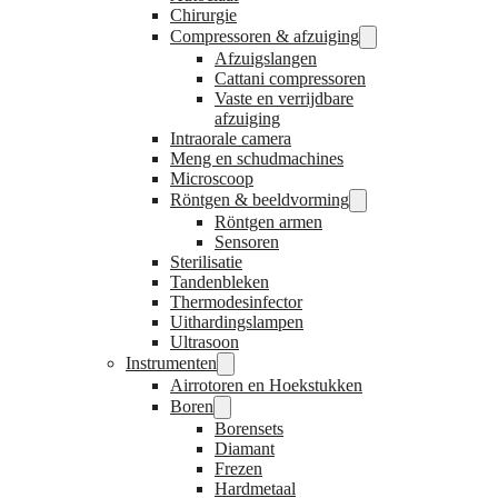
Chirurgie
Compressoren & afzuiging
Afzuigslangen
Cattani compressoren
Vaste en verrijdbare
afzuiging
Intraorale camera
Meng en schudmachines
Microscoop
Röntgen & beeldvorming
Röntgen armen
Sensoren
Sterilisatie
Tandenbleken
Thermodesinfector
Uithardingslampen
Ultrasoon
Instrumenten
Airrotoren en Hoekstukken
Boren
Borensets
Diamant
Frezen
Hardmetaal