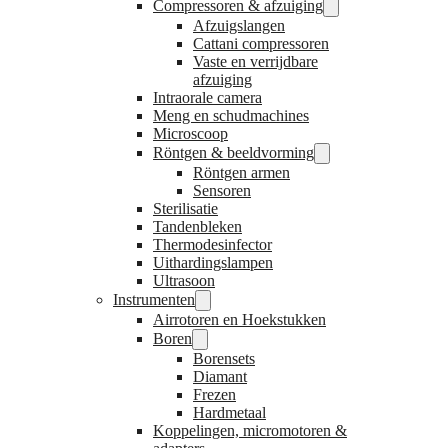
Compressoren & afzuiging
Afzuigslangen
Cattani compressoren
Vaste en verrijdbare
afzuiging
Intraorale camera
Meng en schudmachines
Microscoop
Röntgen & beeldvorming
Röntgen armen
Sensoren
Sterilisatie
Tandenbleken
Thermodesinfector
Uithardingslampen
Ultrasoon
Instrumenten
Airrotoren en Hoekstukken
Boren
Borensets
Diamant
Frezen
Hardmetaal
Koppelingen, micromotoren &