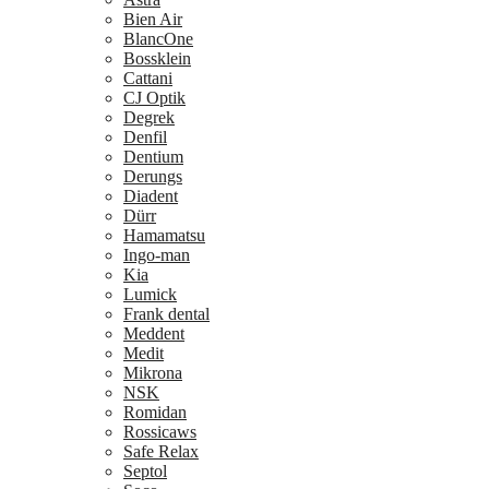
Bien Air
BlancOne
Bossklein
Cattani
CJ Optik
Degrek
Denfil
Dentium
Derungs
Diadent
Dürr
Hamamatsu
Ingo-man
Kia
Lumick
Frank dental
Meddent
Medit
Mikrona
NSK
Romidan
Rossicaws
Safe Relax
Septol