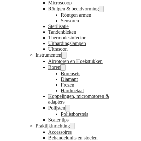
Microscoop
Röntgen & beeldvorming
Röntgen armen
Sensoren
Sterilisatie
Tandenbleken
Thermodesinfector
Uithardingslampen
Ultrasoon
Instrumenten
Airrotoren en Hoekstukken
Boren
Borensets
Diamant
Frezen
Hardmetaal
Koppelingen, micromotoren &
adapters
Polijsten
Polijstborstels
Scaler tips
Praktijkinrichting
Accessoires
Behandelunits en stoelen