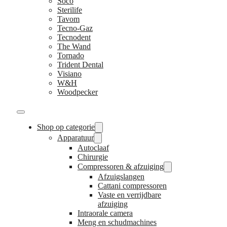
Soco
Sterilife
Tavom
Tecno-Gaz
Tecnodent
The Wand
Tornado
Trident Dental
Visiano
W&H
Woodpecker
Shop op categorie
Apparatuur
Autoclaaf
Chirurgie
Compressoren & afzuiging
Afzuigslangen
Cattani compressoren
Vaste en verrijdbare
afzuiging
Intraorale camera
Meng en schudmachines