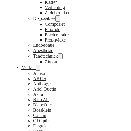
Kasten
Verlichting
Zadelkrukken
Disposables
Composiet
Fluoride
Poederstraler
Prophylaxe
Endodontie
Anesthesie
Tandtechniek
Zircon
Merken
Acteon
AKOS
Anthogyr
Ariel Quetin
Astra
Bien Air
BlancOne
Bossklein
Cattani
CJ Optik
Degrek