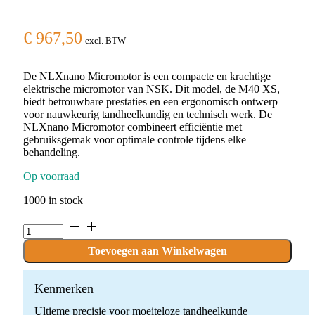
€
967,50
excl. BTW
De NLXnano Micromotor is een compacte en krachtige
elektrische micromotor van NSK. Dit model, de M40 XS,
biedt betrouwbare prestaties en een ergonomisch ontwerp
voor nauwkeurig tandheelkundig en technisch werk. De
NLXnano Micromotor combineert efficiëntie met
gebruiksgemak voor optimale controle tijdens elke
behandeling.
Op voorraad
1000 in stock
NLXnano
Micromotor
quantity
Toevoegen aan Winkelwagen
Kenmerken
Ultieme precisie voor moeiteloze tandheelkunde