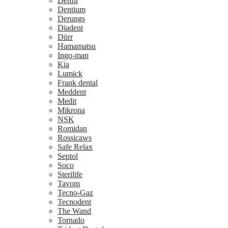
Denfil
Dentium
Derungs
Diadent
Dürr
Hamamatsu
Ingo-man
Kia
Lumick
Frank dental
Meddent
Medit
Mikrona
NSK
Romidan
Rossicaws
Safe Relax
Septol
Soco
Sterilife
Tavom
Tecno-Gaz
Tecnodent
The Wand
Tornado