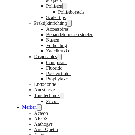
adapters
Polijsten
Polijstborstels
Scaler tips
Praktijkinrichting
Accessoires
Behandelunits en stoelen
Kasten
Verlichting
Zadelkrukken
Disposables
Composiet
Fluoride
Poederstraler
Prophylaxe
Endodontie
Anesthesie
Tandtechniek
Zircon
Merken
Acteon
AKOS
Anthogyr
Ariel Quetin
Astra