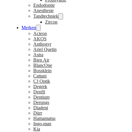
Endodontie
Anesthesie
Tandtechniek
Zircon
Merken
Acteon
AKOS
Anthogyr
Ariel Quetin
Astra
Bien Air
BlancOne
Bossklein
Cattani
CJ Optik
Degrek
Denfil
Dentium
Derungs
Diadent
Dürr
Hamamatsu
Ingo-man
Kia