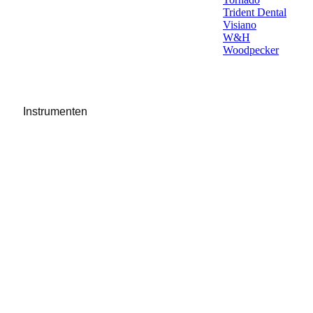
Trident Dental
Visiano
W&H
Woodpecker
Instrumenten