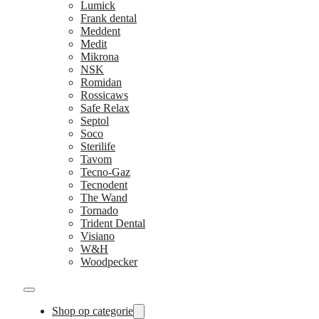
Lumick
Frank dental
Meddent
Medit
Mikrona
NSK
Romidan
Rossicaws
Safe Relax
Septol
Soco
Sterilife
Tavom
Tecno-Gaz
Tecnodent
The Wand
Tornado
Trident Dental
Visiano
W&H
Woodpecker
Shop op categorie