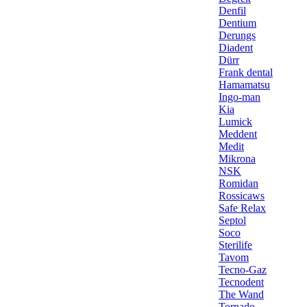
Denfil
Dentium
Derungs
Diadent
Dürr
Frank dental
Hamamatsu
Ingo-man
Kia
Lumick
Meddent
Medit
Mikrona
NSK
Romidan
Rossicaws
Safe Relax
Septol
Soco
Sterilife
Tavom
Tecno-Gaz
Tecnodent
The Wand
Tornado