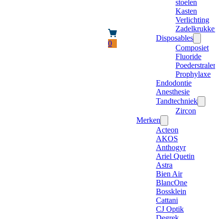
stoelen
Kasten
Verlichting
Zadelkrukken
Disposables
0
Composiet
Fluoride
Poederstraler
Prophylaxe
Endodontie
Anesthesie
Tandtechniek
Zircon
Merken
Acteon
AKOS
Anthogyr
Ariel Quetin
Astra
Bien Air
BlancOne
Bossklein
Cattani
CJ Optik
Degrek