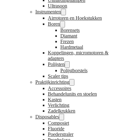
Uithardingslampen
Ultrasoon
Instrumenten
Airrotoren en Hoekstukken
Boren
Borensets
Diamant
Frezen
Hardmetaal
Koppelingen, micromotoren &
adapters
Polijsten
Polijstborstels
Scaler tips
Praktijkinrichting
Accessoires
Behandelunits en stoelen
Kasten
Verlichting
Zadelkrukken
Disposables
Composiet
Fluoride
Poederstraler
Prophylaxe