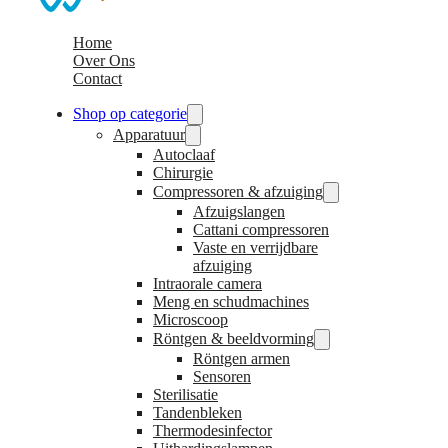
Home
Over Ons
Contact
Shop op categorie
Apparatuur
Autoclaaf
Chirurgie
Compressoren & afzuiging
Afzuigslangen
Cattani compressoren
Vaste en verrijdbare
afzuiging
Intraorale camera
Meng en schudmachines
Microscoop
Röntgen & beeldvorming
Röntgen armen
Sensoren
Sterilisatie
Tandenbleken
Thermodesinfector