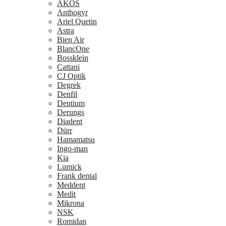
AKOS
Anthogyr
Ariel Quetin
Astra
Bien Air
BlancOne
Bossklein
Cattani
CJ Optik
Degrek
Denfil
Dentium
Derungs
Diadent
Dürr
Hamamatsu
Ingo-man
Kia
Lumick
Frank dental
Meddent
Medit
Mikrona
NSK
Romidan