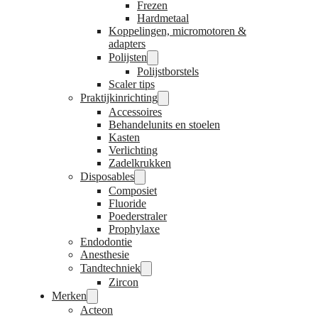
Frezen
Hardmetaal
Koppelingen, micromotoren &
adapters
Polijsten
Polijstborstels
Scaler tips
Praktijkinrichting
Accessoires
Behandelunits en stoelen
Kasten
Verlichting
Zadelkrukken
Disposables
Composiet
Fluoride
Poederstraler
Prophylaxe
Endodontie
Anesthesie
Tandtechniek
Zircon
Merken
Acteon