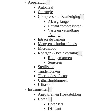
Apparatuur
Autoclaaf
Chirurgie
Compressoren & afzuiging
Afzuigslangen
Cattani compressoren
Vaste en verrijdbare
afzuiging
Intraorale camera
Meng en schudmachines
Microscoop
Röntgen & beeldvorming
Röntgen armen
Sensoren
Sterilisatie
Tandenbleken
Thermodesinfector
Uithardingslampen
Ultrasoon
Instrumenten
Airrotoren en Hoekstukken
Boren
Borensets
Diamant