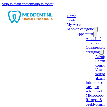
Skip to main content
Skip to footer
Home
Contact
My Account
Shop op categorie
Apparatuur
Autoclaaf
Chirurgie
Compressore
afzuiging
Afzuig
Cattani
compre
Vaste e
verrijd
afzuigi
Intraorale ca
Meng en
schudmachine
Microscoop
Röntgen &
beeldvorming