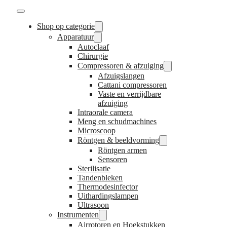
Shop op categorie
Apparatuur
Autoclaaf
Chirurgie
Compressoren & afzuiging
Afzuigslangen
Cattani compressoren
Vaste en verrijdbare
afzuiging
Intraorale camera
Meng en schudmachines
Microscoop
Röntgen & beeldvorming
Röntgen armen
Sensoren
Sterilisatie
Tandenbleken
Thermodesinfector
Uithardingslampen
Ultrasoon
Instrumenten
Airrotoren en Hoekstukken