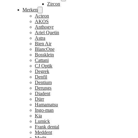
Zircon
Merken
Acteon
AKOS
Anthogyr
Ariel Quetin
Astra
Bien Air
BlancOne
Bossklein
Cattani
CJ Optik
Degrek
Denfil
Dentium
Derungs
Diadent
Dürr
Hamamatsu
Ingo-man
Kia
Lumick
Frank dental
Meddent
Medit