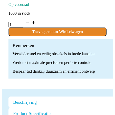
Op voorraad
1000 in stock
Endo
herbehandelingstip
-
Toevoegen aan Winkelwagen
ET
40
quantity
Kenmerken
Verwijder snel en veilig obstakels in brede kanalen
Werk met maximale precisie en perfecte controle
Bespaar tijd dankzij duurzaam en efficiënt ontwerp
Beschrijving
Product Specificaties