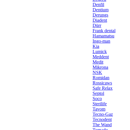
Denfil
Dentium
Derungs
Diadent
Dürr
Frank dental
Hamamatsu
Ingo-man
Kia
Lumick
Meddent
Medit
Mikrona
NSK
Romidan
Rossicaws
Safe Relax
Septol
Soco
Sterilife
Tavom
Tecno-Gaz
Tecnodent
The Wand
Tornado