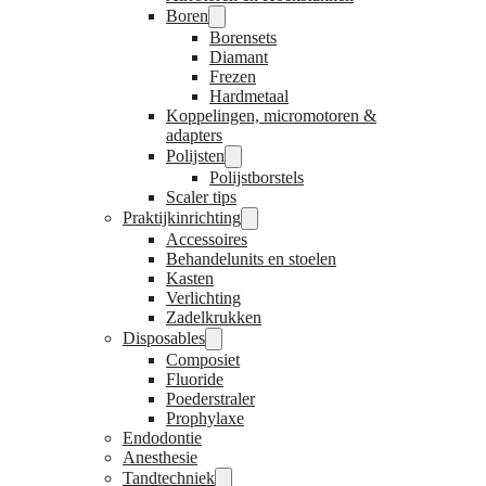
Boren
Borensets
Diamant
Frezen
Hardmetaal
Koppelingen, micromotoren &
adapters
Polijsten
Polijstborstels
Scaler tips
Praktijkinrichting
Accessoires
Behandelunits en stoelen
Kasten
Verlichting
Zadelkrukken
Disposables
Composiet
Fluoride
Poederstraler
Prophylaxe
Endodontie
Anesthesie
Tandtechniek