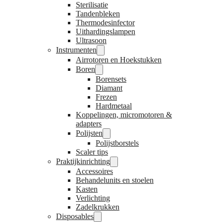
Sterilisatie
Tandenbleken
Thermodesinfector
Uithardingslampen
Ultrasoon
Instrumenten
Airrotoren en Hoekstukken
Boren
Borensets
Diamant
Frezen
Hardmetaal
Koppelingen, micromotoren &
adapters
Polijsten
Polijstborstels
Scaler tips
Praktijkinrichting
Accessoires
Behandelunits en stoelen
Kasten
Verlichting
Zadelkrukken
Disposables