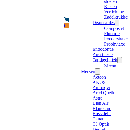
stoelen
Kasten
Verlichting
Zadelkrukken
Disposables
0
Composiet
Fluoride
Poederstraler
Prophylaxe
Endodontie
Anesthesie
Tandtechniek
Zircon
Merken
Acteon
AKOS
Anthogyr
Ariel Quetin
Astra
Bien Air
BlancOne
Bossklein
Cattani
CJ Optik
Degrek