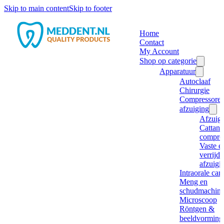
Skip to main content
Skip to footer
Home
Contact
My Account
Shop op categorie
Apparatuur
Autoclaaf
Chirurgie
Compressore
afzuiging
Afzuig
Cattani
compre
Vaste e
verrijd
afzuigi
Intraorale ca
Meng en
schudmachine
Microscoop
Röntgen &
beeldvorming