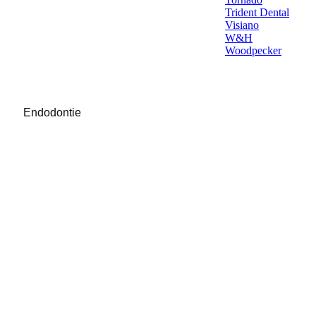
Trident Dental
Visiano
W&H
Woodpecker
Endodontie