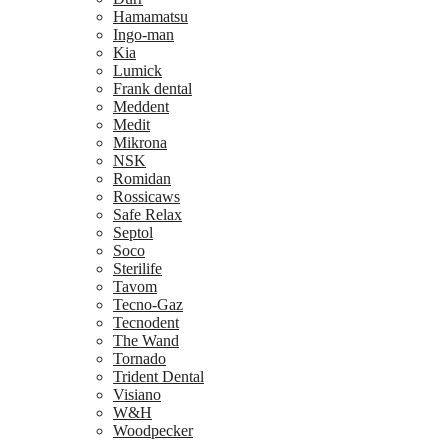
Hamamatsu
Ingo-man
Kia
Lumick
Frank dental
Meddent
Medit
Mikrona
NSK
Romidan
Rossicaws
Safe Relax
Septol
Soco
Sterilife
Tavom
Tecno-Gaz
Tecnodent
The Wand
Tornado
Trident Dental
Visiano
W&H
Woodpecker