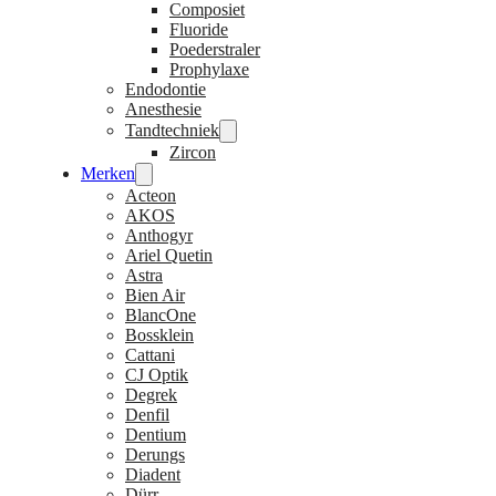
Composiet
Fluoride
Poederstraler
Prophylaxe
Endodontie
Anesthesie
Tandtechniek
Zircon
Merken
Acteon
AKOS
Anthogyr
Ariel Quetin
Astra
Bien Air
BlancOne
Bossklein
Cattani
CJ Optik
Degrek
Denfil
Dentium
Derungs
Diadent
Dürr