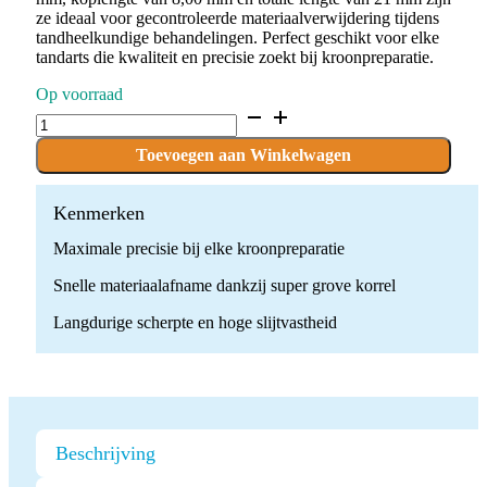
ze ideaal voor gecontroleerde materiaalverwijdering tijdens
tandheelkundige behandelingen. Perfect geschikt voor elke
tandarts die kwaliteit en precisie zoekt bij kroonpreparatie.
Op voorraad
D.881.012.SG.FG
x
10
Toevoegen aan Winkelwagen
Boren
quantity
Kenmerken
Maximale precisie bij elke kroonpreparatie
Snelle materiaalafname dankzij super grove korrel
Langdurige scherpte en hoge slijtvastheid
Beschrijving