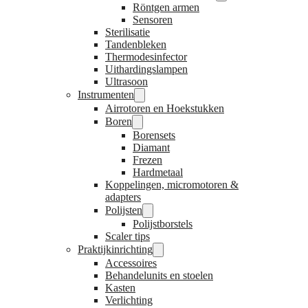
Röntgen armen
Sensoren
Sterilisatie
Tandenbleken
Thermodesinfector
Uithardingslampen
Ultrasoon
Instrumenten
Airrotoren en Hoekstukken
Boren
Borensets
Diamant
Frezen
Hardmetaal
Koppelingen, micromotoren &
adapters
Polijsten
Polijstborstels
Scaler tips
Praktijkinrichting
Accessoires
Behandelunits en stoelen
Kasten
Verlichting