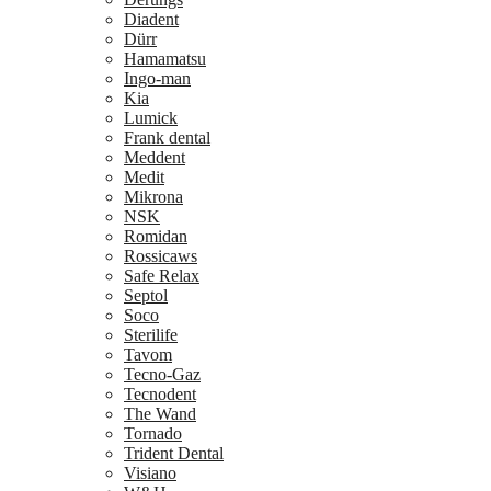
Diadent
Dürr
Hamamatsu
Ingo-man
Kia
Lumick
Frank dental
Meddent
Medit
Mikrona
NSK
Romidan
Rossicaws
Safe Relax
Septol
Soco
Sterilife
Tavom
Tecno-Gaz
Tecnodent
The Wand
Tornado
Trident Dental
Visiano