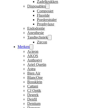
Zadelkrukken
Disposables
Composiet
Fluoride
Poederstraler
Prophylaxe
Endodontie
Anesthesie
Tandtechniek
Zircon
Merken
Acteon
AKOS
Anthogyr
Ariel Quetin
Astra
Bien Air
BlancOne
Bossklein
Cattani
CJ Optik
Degrek
Denfil
Dentium
Derungs