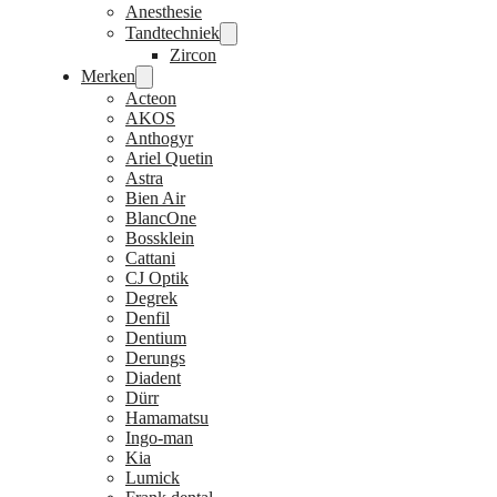
Anesthesie
Tandtechniek
Zircon
Merken
Acteon
AKOS
Anthogyr
Ariel Quetin
Astra
Bien Air
BlancOne
Bossklein
Cattani
CJ Optik
Degrek
Denfil
Dentium
Derungs
Diadent
Dürr
Hamamatsu
Ingo-man
Kia
Lumick