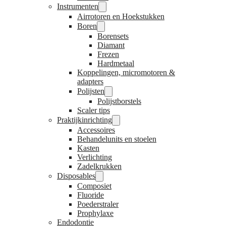
Instrumenten
Airrotoren en Hoekstukken
Boren
Borensets
Diamant
Frezen
Hardmetaal
Koppelingen, micromotoren &
adapters
Polijsten
Polijstborstels
Scaler tips
Praktijkinrichting
Accessoires
Behandelunits en stoelen
Kasten
Verlichting
Zadelkrukken
Disposables
Composiet
Fluoride
Poederstraler
Prophylaxe
Endodontie