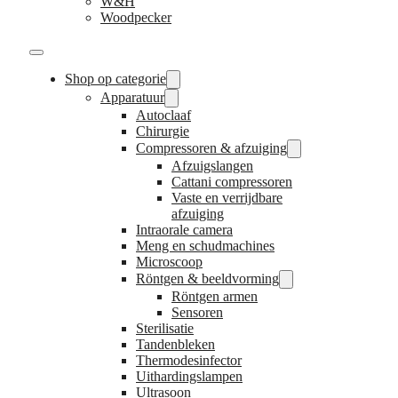
W&H
Woodpecker
Shop op categorie
Apparatuur
Autoclaaf
Chirurgie
Compressoren & afzuiging
Afzuigslangen
Cattani compressoren
Vaste en verrijdbare
afzuiging
Intraorale camera
Meng en schudmachines
Microscoop
Röntgen & beeldvorming
Röntgen armen
Sensoren
Sterilisatie
Tandenbleken
Thermodesinfector
Uithardingslampen
Ultrasoon