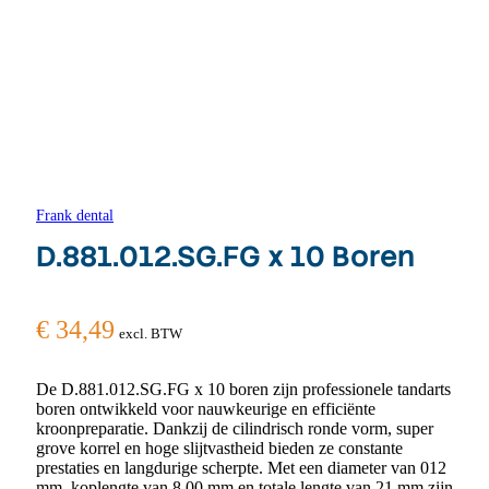
Frank dental
D.881.012.SG.FG x 10 Boren
€
34,49
excl. BTW
De D.881.012.SG.FG x 10 boren zijn professionele tandarts
boren ontwikkeld voor nauwkeurige en efficiënte
kroonpreparatie. Dankzij de cilindrisch ronde vorm, super
grove korrel en hoge slijtvastheid bieden ze constante
prestaties en langdurige scherpte. Met een diameter van 012
mm, koplengte van 8,00 mm en totale lengte van 21 mm zijn