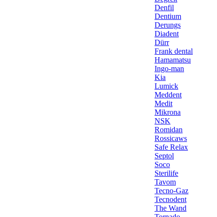
Denfil
Dentium
Derungs
Diadent
Dürr
Frank dental
Hamamatsu
Ingo-man
Kia
Lumick
Meddent
Medit
Mikrona
NSK
Romidan
Rossicaws
Safe Relax
Septol
Soco
Sterilife
Tavom
Tecno-Gaz
Tecnodent
The Wand
Tornado