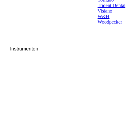
Trident Dental
Visiano
W&H
Woodpecker
Instrumenten