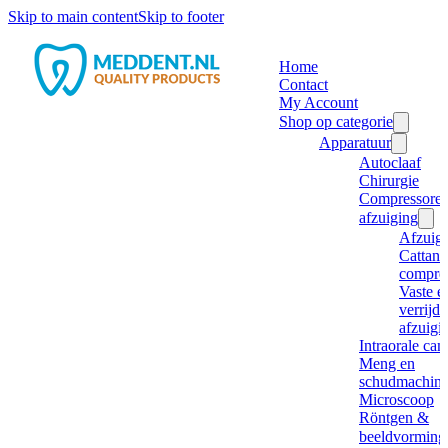
Skip to main content
Skip to footer
Home
Contact
My Account
Shop op categorie
Apparatuur
Autoclaaf
Chirurgie
Compressore
afzuiging
Afzuig
Cattani
compre
Vaste e
verrijd
afzuigi
Intraorale ca
Meng en
schudmachine
Microscoop
Röntgen &
beeldvorming