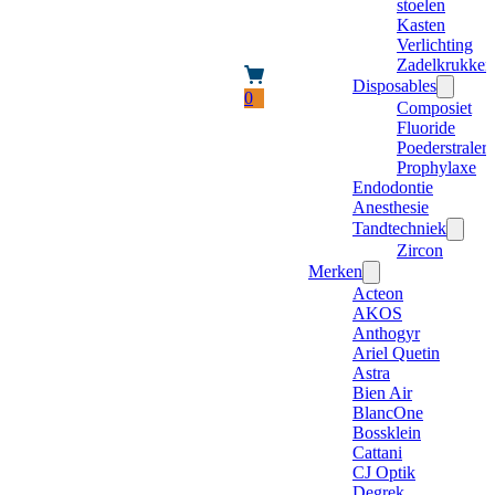
stoelen
Kasten
Verlichting
Zadelkrukken
Disposables
0
Composiet
Fluoride
Poederstraler
Prophylaxe
Endodontie
Anesthesie
Tandtechniek
Zircon
Merken
Acteon
AKOS
Anthogyr
Ariel Quetin
Astra
Bien Air
BlancOne
Bossklein
Cattani
CJ Optik
Degrek