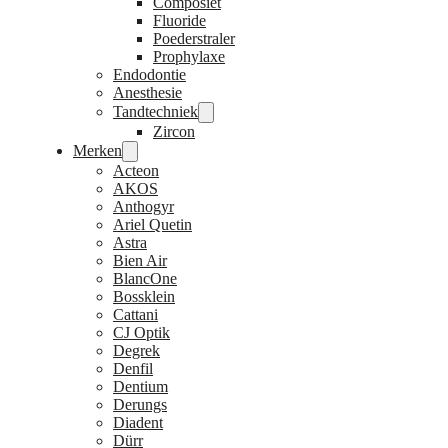
Composiet
Fluoride
Poederstraler
Prophylaxe
Endodontie
Anesthesie
Tandtechniek
Zircon
Merken
Acteon
AKOS
Anthogyr
Ariel Quetin
Astra
Bien Air
BlancOne
Bossklein
Cattani
CJ Optik
Degrek
Denfil
Dentium
Derungs
Diadent
Dürr