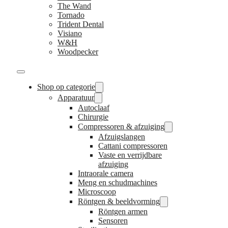
The Wand
Tornado
Trident Dental
Visiano
W&H
Woodpecker
Shop op categorie
Apparatuur
Autoclaaf
Chirurgie
Compressoren & afzuiging
Afzuigslangen
Cattani compressoren
Vaste en verrijdbare
afzuiging
Intraorale camera
Meng en schudmachines
Microscoop
Röntgen & beeldvorming
Röntgen armen
Sensoren