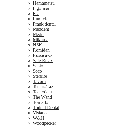
Hamamatsu
Ingo-man
Kia
Lumick
Frank dental
Meddent
Medit
Mikrona
NSK
Romidan
Rossicaws
Safe Relax
Septol
Soco
Sterilife
Tavom
Tecno-Gaz
Tecnodent
The Wand
Tornado
Trident Dental
Visiano
W&H
Woodpecker