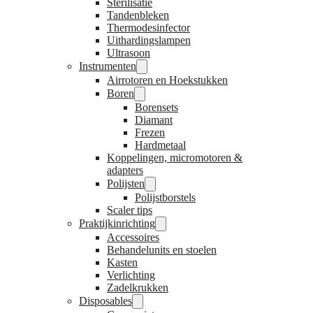
Sterilisatie
Tandenbleken
Thermodesinfector
Uithardingslampen
Ultrasoon
Instrumenten
Airrotoren en Hoekstukken
Boren
Borensets
Diamant
Frezen
Hardmetaal
Koppelingen, micromotoren &
adapters
Polijsten
Polijstborstels
Scaler tips
Praktijkinrichting
Accessoires
Behandelunits en stoelen
Kasten
Verlichting
Zadelkrukken
Disposables