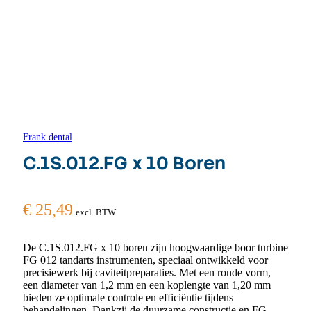
Frank dental
C.1S.012.FG x 10 Boren
€
25,49
excl. BTW
De C.1S.012.FG x 10 boren zijn hoogwaardige boor turbine
FG 012 tandarts instrumenten, speciaal ontwikkeld voor
precisiewerk bij caviteitpreparaties. Met een ronde vorm,
een diameter van 1,2 mm en een koplengte van 1,20 mm
bieden ze optimale controle en efficiëntie tijdens
behandelingen. Dankzij de duurzame constructie en FG-