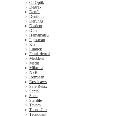
CJ Optik
Degrek
Denfil
Dentium
Derungs
Diadent
Dürr
Hamamatsu
Ingo-man
Kia
Lumick
Frank dental
Meddent
Medit
Mikrona
NSK
Romidan
Rossicaws
Safe Relax
Septol
Soco
Sterilife
Tavom
Tecno-Gaz
Tecnodent