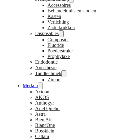
Accessoires
Behandelunits en stoelen
Kasten
Verlichting
Zadelkrukken
Disposables
Composiet
Fluoride
Poederstraler
Prophylaxe
Endodontie
Anesthesie
Tandtechniek
Zircon
Merken
Acteon
AKOS
Anthogyr
Ariel Quetin
Astra
Bien Air
BlancOne
Bossklein
Cattani