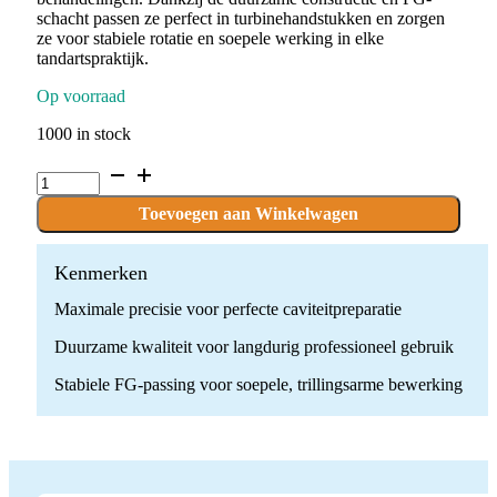
schacht passen ze perfect in turbinehandstukken en zorgen
ze voor stabiele rotatie en soepele werking in elke
tandartspraktijk.
Op voorraad
1000 in stock
C.1S.012.FG
x
10
Toevoegen aan Winkelwagen
Boren
quantity
Kenmerken
Maximale precisie voor perfecte caviteitpreparatie
Duurzame kwaliteit voor langdurig professioneel gebruik
Stabiele FG-passing voor soepele, trillingsarme bewerking