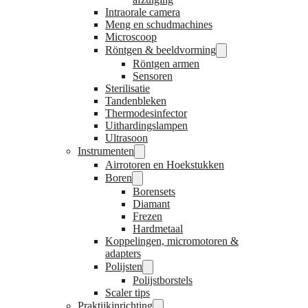
Intraorale camera
Meng en schudmachines
Microscoop
Röntgen & beeldvorming
Röntgen armen
Sensoren
Sterilisatie
Tandenbleken
Thermodesinfector
Uithardingslampen
Ultrasoon
Instrumenten
Airrotoren en Hoekstukken
Boren
Borensets
Diamant
Frezen
Hardmetaal
Koppelingen, micromotoren &
adapters
Polijsten
Polijstborstels
Scaler tips
Praktijkinrichting