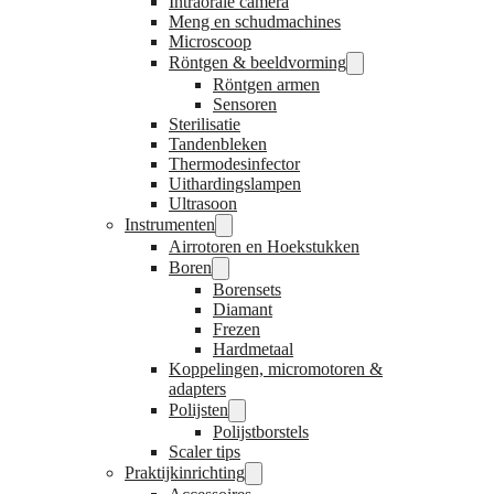
Intraorale camera
Meng en schudmachines
Microscoop
Röntgen & beeldvorming
Röntgen armen
Sensoren
Sterilisatie
Tandenbleken
Thermodesinfector
Uithardingslampen
Ultrasoon
Instrumenten
Airrotoren en Hoekstukken
Boren
Borensets
Diamant
Frezen
Hardmetaal
Koppelingen, micromotoren &
adapters
Polijsten
Polijstborstels
Scaler tips
Praktijkinrichting