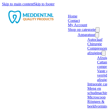
Skip to main content
Skip to footer
Home
Contact
My Account
Shop op categorie
Apparatuur
Autoclaaf
Chirurgie
Compressore
afzuiging
Afzuig
Cattani
compre
Vaste e
verrijd
afzuigi
Intraorale ca
Meng en
schudmachine
Microscoop
Röntgen &
beeldvorming