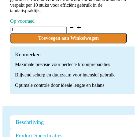
verpakt per 10 stuks voor efficiënt gebruik in de
tandartspraktijk.
Op voorraad
D.862.016.FG
x
10
Toevoegen aan Winkelwagen
Boren
quantity
Kenmerken
Maximale precisie voor perfecte kroonpreparaties
Blijvend scherp en duurzaam voor intensief gebruik
Optimale controle door ideale lengte en balans
Beschrijving
Product Specificaties