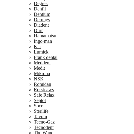
Degrek
Denfil
Dentium
Derungs
Diadent
Dürr
Hamamatsu
Ingo-man
Kia
Lumick
Frank dental
Meddent
Medit
Mikrona
NSK
Romidan
Rossicaws
Safe Relax
Septol
Soco
Sterilife
Tavom
Tecno-Gaz
Tecnodent
The Wand