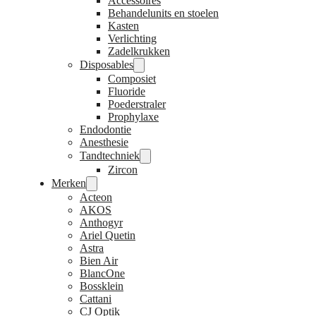
Accessoires
Behandelunits en stoelen
Kasten
Verlichting
Zadelkrukken
Disposables
Composiet
Fluoride
Poederstraler
Prophylaxe
Endodontie
Anesthesie
Tandtechniek
Zircon
Merken
Acteon
AKOS
Anthogyr
Ariel Quetin
Astra
Bien Air
BlancOne
Bossklein
Cattani
CJ Optik