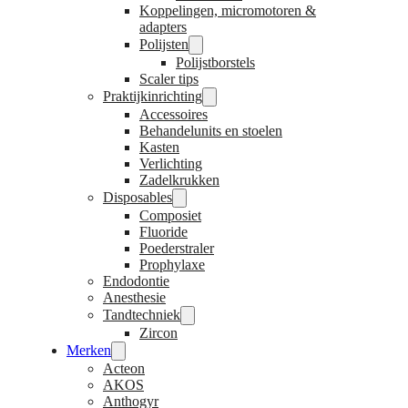
Koppelingen, micromotoren &
adapters
Polijsten
Polijstborstels
Scaler tips
Praktijkinrichting
Accessoires
Behandelunits en stoelen
Kasten
Verlichting
Zadelkrukken
Disposables
Composiet
Fluoride
Poederstraler
Prophylaxe
Endodontie
Anesthesie
Tandtechniek
Zircon
Merken
Acteon
AKOS
Anthogyr