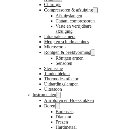
Chirurgie
Compressoren & afzuiging
Afzuigslangen
Cattani compressoren
Vaste en verrijdbare
afzuiging
Intraorale camera
Meng en schudmachines
Microscoop
Röntgen & beeldvorming
Röntgen armen
Sensoren
Sterilisatie
Tandenbleken
Thermodesinfector
Uithardingslampen
Ultrasoon
Instrumenten
Airrotoren en Hoekstukken
Boren
Borensets
Diamant
Frezen
Hardmetaal