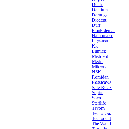
Denfil
Dentium
Derungs
Diadent
Dürr
Frank dental
Hamamatsu
Ingo-man
Kia
Lumick
Meddent
Medit
Mikrona
NSK
Romidan
Rossicaws
Safe Relax
Septol
Soco
Sterilife
Tavom
Tecno-Gaz
Tecnodent
The Wand
Tornado