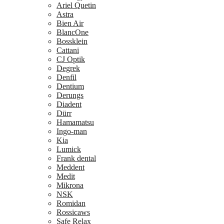
Ariel Quetin
Astra
Bien Air
BlancOne
Bossklein
Cattani
CJ Optik
Degrek
Denfil
Dentium
Derungs
Diadent
Dürr
Hamamatsu
Ingo-man
Kia
Lumick
Frank dental
Meddent
Medit
Mikrona
NSK
Romidan
Rossicaws
Safe Relax