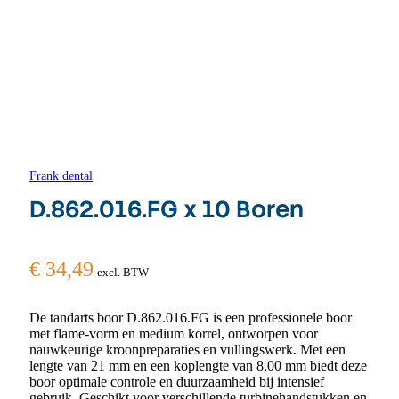
Frank dental
D.862.016.FG x 10 Boren
€
34,49
excl. BTW
De tandarts boor D.862.016.FG is een professionele boor
met flame-vorm en medium korrel, ontworpen voor
nauwkeurige kroonpreparaties en vullingswerk. Met een
lengte van 21 mm en een koplengte van 8,00 mm biedt deze
boor optimale controle en duurzaamheid bij intensief
gebruik. Geschikt voor verschillende turbinehandstukken en