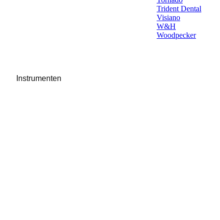
Trident Dental
Visiano
W&H
Woodpecker
Instrumenten