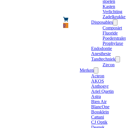
stoelen
Kasten
Verlichting
Zadelkrukken
Disposables
0
Composiet
Fluoride
Poederstraler
Prophylaxe
Endodontie
Anesthesie
Tandtechniek
Zircon
Merken
Acteon
AKOS
Anthogyr
Ariel Quetin
Astra
Bien Air
BlancOne
Bossklein
Cattani
CJ Optik
Degrek