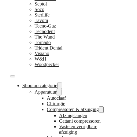
Septol
Soco
Sterilife
Tavom
Tecno-Gaz
Tecnodent
The Wand
Tornado
Trident Dental
Visiano
W&H
Woodpecker
Shop op categorie
Apparatuur
Autoclaaf
Chirurgie
Compressoren & afzuiging
Afzuigslangen
Cattani compressoren
Vaste en verrijdbare
afzuiging