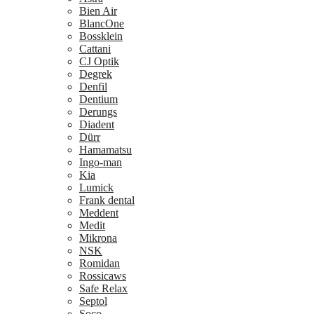
Bien Air
BlancOne
Bossklein
Cattani
CJ Optik
Degrek
Denfil
Dentium
Derungs
Diadent
Dürr
Hamamatsu
Ingo-man
Kia
Lumick
Frank dental
Meddent
Medit
Mikrona
NSK
Romidan
Rossicaws
Safe Relax
Septol
Soco