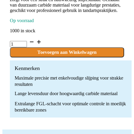
van duurzaam carbide materiaal voor langdurige prestaties,
geschikt voor professioneel gebruik in tandartspraktijken.
Op voorraad
1000 in stock
C.141.014.FGXL
x
10
Toevoegen aan Winkelwagen
boren
quantity
Kenmerken
Maximale precisie met enkelvoudige slijping voor strakke
resultaten
Lange levensduur door hoogwaardig carbide materiaal
Extralange FGL-schacht voor optimale controle in moeilijk
bereikbare zones