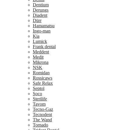
Dentium
Derungs
Diadent
Dürr
Hamamatsu
Ingo-man
Kia
Lumick
Frank dental
Meddent
Medit
Mikrona
NSK
Romidan
Rossicaws
Safe Relax
Septol
Soco
Sterilife
Tavom
Tecno-Gaz
Tecnodent
The Wand
Tornado