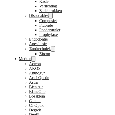
Kasten
Verlichting
Zadelkrukken
Disposables
Composiet
Fluoride
Poederstraler
Prophylaxe
Endodontie
Anesthesie
Tandtechniek
Zircon
Merken
Acteon
AKOS
Anthogyr
Ariel Quetin
Astra
Bien Air
BlancOne
Bossklein
Cattani
CJ Optik
Degrek
Denfil