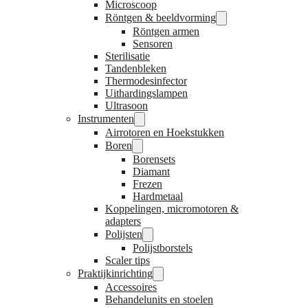
Microscoop
Röntgen & beeldvorming
Röntgen armen
Sensoren
Sterilisatie
Tandenbleken
Thermodesinfector
Uithardingslampen
Ultrasoon
Instrumenten
Airrotoren en Hoekstukken
Boren
Borensets
Diamant
Frezen
Hardmetaal
Koppelingen, micromotoren &
adapters
Polijsten
Polijstborstels
Scaler tips
Praktijkinrichting
Accessoires
Behandelunits en stoelen