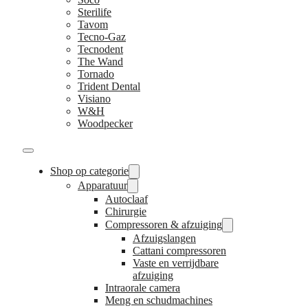
Sterilife
Tavom
Tecno-Gaz
Tecnodent
The Wand
Tornado
Trident Dental
Visiano
W&H
Woodpecker
Shop op categorie
Apparatuur
Autoclaaf
Chirurgie
Compressoren & afzuiging
Afzuigslangen
Cattani compressoren
Vaste en verrijdbare
afzuiging
Intraorale camera
Meng en schudmachines