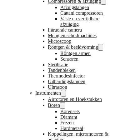
Compressoren & afzuiging
Afzuigslangen
Cattani compressoren
Vaste en verrijdbare
afzuiging
Intraorale camera
Meng en schudmachines
Microscoop
Röntgen & beeldvorming
Röntgen armen
Sensoren
Sterilisatie
Tandenbleken
Thermodesinfector
Uithardingslampen
Ultrasoon
Instrumenten
Airrotoren en Hoekstukken
Boren
Borensets
Diamant
Frezen
Hardmetaal
Koppelingen, micromotoren &
adapters