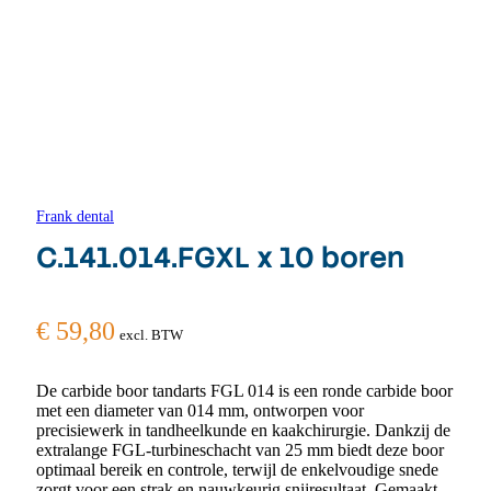
Frank dental
C.141.014.FGXL x 10 boren
€
59,80
excl. BTW
De carbide boor tandarts FGL 014 is een ronde carbide boor
met een diameter van 014 mm, ontworpen voor
precisiewerk in tandheelkunde en kaakchirurgie. Dankzij de
extralange FGL-turbineschacht van 25 mm biedt deze boor
optimaal bereik en controle, terwijl de enkelvoudige snede
zorgt voor een strak en nauwkeurig snijresultaat. Gemaakt