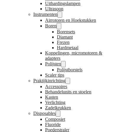
Uithardingslampen
Ultrasoon
Instrumenten
Airrotoren en Hoekstukken
Boren
Borensets
Diamant
Frezen
Hardmetaal
Koppelingen, micromotoren &
adapters
Polijsten
Polijstborstels
Scaler tips
Praktijkinrichting
Accessoires
Behandelunits en stoelen
Kasten
Verlichting
Zadelkrukken
Disposables
Composiet
Fluoride
Poederstraler