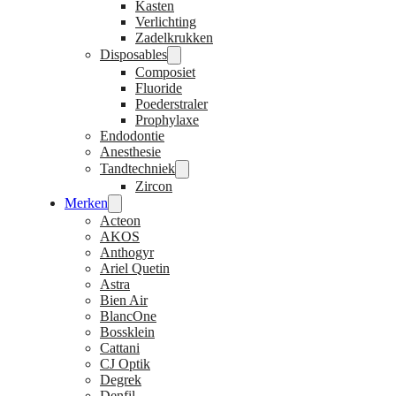
Kasten
Verlichting
Zadelkrukken
Disposables
Composiet
Fluoride
Poederstraler
Prophylaxe
Endodontie
Anesthesie
Tandtechniek
Zircon
Merken
Acteon
AKOS
Anthogyr
Ariel Quetin
Astra
Bien Air
BlancOne
Bossklein
Cattani
CJ Optik
Degrek
Denfil