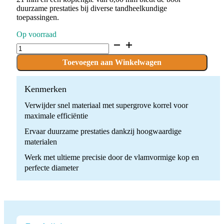
duurzame prestaties bij diverse tandheelkundige
toepassingen.
Op voorraad
D.862.014.SG.FG
x
10
Toevoegen aan Winkelwagen
Boren
quantity
Kenmerken
Verwijder snel materiaal met supergrove korrel voor
maximale efficiëntie
Ervaar duurzame prestaties dankzij hoogwaardige
materialen
Werk met ultieme precisie door de vlamvormige kop en
perfecte diameter