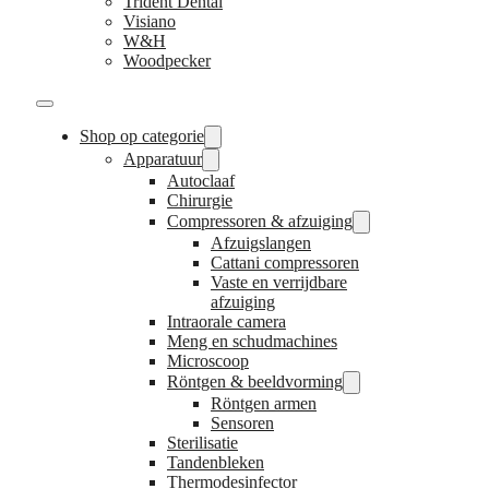
Trident Dental
Visiano
W&H
Woodpecker
Shop op categorie
Apparatuur
Autoclaaf
Chirurgie
Compressoren & afzuiging
Afzuigslangen
Cattani compressoren
Vaste en verrijdbare
afzuiging
Intraorale camera
Meng en schudmachines
Microscoop
Röntgen & beeldvorming
Röntgen armen
Sensoren
Sterilisatie
Tandenbleken
Thermodesinfector