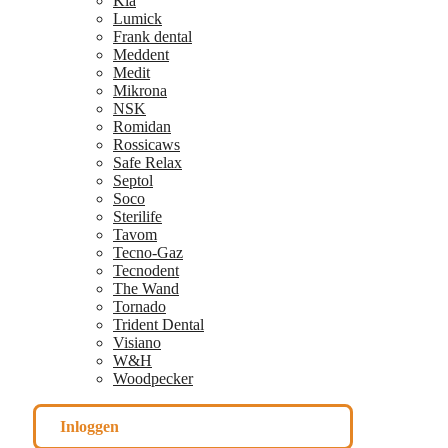
Kia
Lumick
Frank dental
Meddent
Medit
Mikrona
NSK
Romidan
Rossicaws
Safe Relax
Septol
Soco
Sterilife
Tavom
Tecno-Gaz
Tecnodent
The Wand
Tornado
Trident Dental
Visiano
W&H
Woodpecker
Inloggen