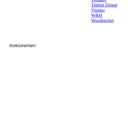
Trident Dental
Visiano
W&H
Woodpecker
Instrumenten