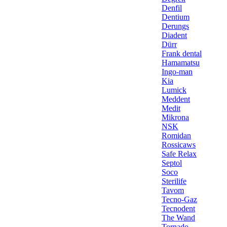
Denfil
Dentium
Derungs
Diadent
Dürr
Frank dental
Hamamatsu
Ingo-man
Kia
Lumick
Meddent
Medit
Mikrona
NSK
Romidan
Rossicaws
Safe Relax
Septol
Soco
Sterilife
Tavom
Tecno-Gaz
Tecnodent
The Wand
Tornado