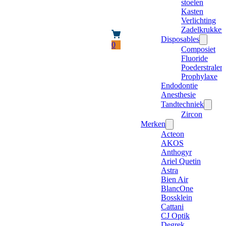
stoelen
Kasten
Verlichting
Zadelkrukken
Disposables
0
Composiet
Fluoride
Poederstraler
Prophylaxe
Endodontie
Anesthesie
Tandtechniek
Zircon
Merken
Acteon
AKOS
Anthogyr
Ariel Quetin
Astra
Bien Air
BlancOne
Bossklein
Cattani
CJ Optik
Degrek