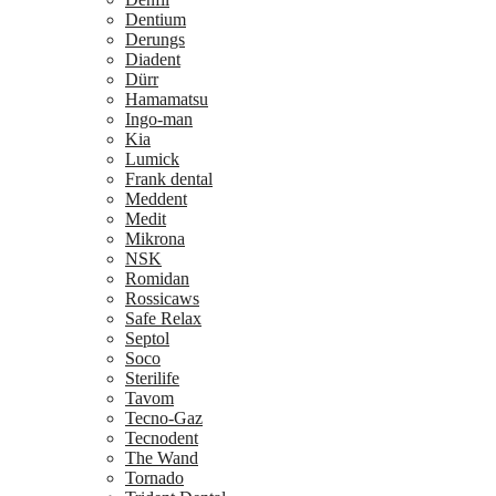
Dentium
Derungs
Diadent
Dürr
Hamamatsu
Ingo-man
Kia
Lumick
Frank dental
Meddent
Medit
Mikrona
NSK
Romidan
Rossicaws
Safe Relax
Septol
Soco
Sterilife
Tavom
Tecno-Gaz
Tecnodent
The Wand
Tornado