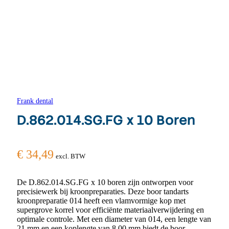
Frank dental
D.862.014.SG.FG x 10 Boren
€
34,49
excl. BTW
De D.862.014.SG.FG x 10 boren zijn ontworpen voor
precisiewerk bij kroonpreparaties. Deze boor tandarts
kroonpreparatie 014 heeft een vlamvormige kop met
supergrove korrel voor efficiënte materiaalverwijdering en
optimale controle. Met een diameter van 014, een lengte van
21 mm en een koplengte van 8,00 mm biedt de boor