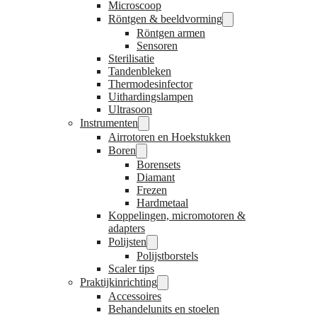
Microscoop
Röntgen & beeldvorming
Röntgen armen
Sensoren
Sterilisatie
Tandenbleken
Thermodesinfector
Uithardingslampen
Ultrasoon
Instrumenten
Airrotoren en Hoekstukken
Boren
Borensets
Diamant
Frezen
Hardmetaal
Koppelingen, micromotoren &
adapters
Polijsten
Polijstborstels
Scaler tips
Praktijkinrichting
Accessoires
Behandelunits en stoelen