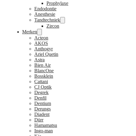
Prophylaxe
Endodontie
Anesthesie
Tandtechniek
Zircon
Merken
Acteon
AKOS
Anthogyr
Ariel Quetin
Astra
Bien Air
BlancOne
Bossklein
Cattani
CJ Optik
Degrek
Denfil
Dentium
Derungs
Diadent
Dürr
Hamamatsu
Ingo-man