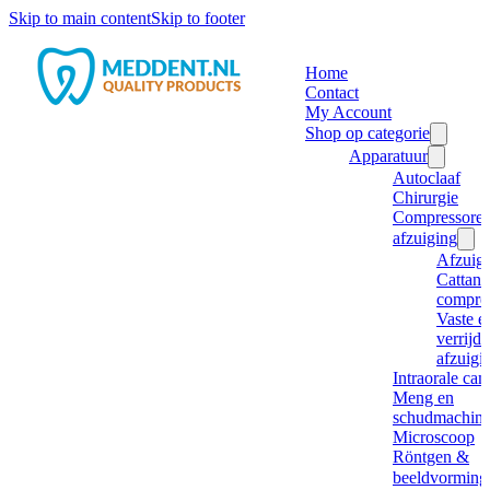
Skip to main content
Skip to footer
Home
Contact
My Account
Shop op categorie
Apparatuur
Autoclaaf
Chirurgie
Compressore
afzuiging
Afzuig
Cattani
compre
Vaste e
verrijd
afzuigi
Intraorale ca
Meng en
schudmachine
Microscoop
Röntgen &
beeldvorming