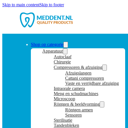
Skip to main content
Skip to footer
Shop op categorie
Apparatuur
Autoclaaf
Chirurgie
Compressoren & afzuiging
Afzuigslangen
Cattani compressoren
Vaste en verrijdbare afzuiging
Intraorale camera
Meng en schudmachines
Microscoop
Röntgen & beeldvorming
Röntgen armen
Sensoren
Sterilisatie
Tandenbleken