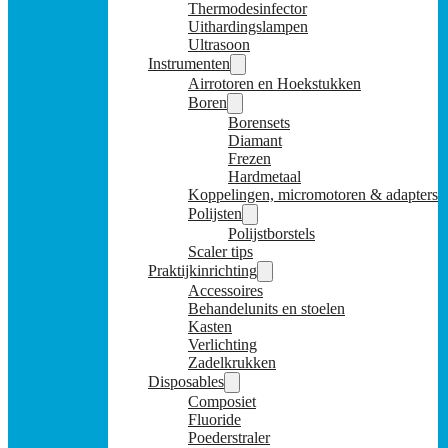
Thermodesinfector
Uithardingslampen
Ultrasoon
Instrumenten
Airrotoren en Hoekstukken
Boren
Borensets
Diamant
Frezen
Hardmetaal
Koppelingen, micromotoren & adapters
Polijsten
Polijstborstels
Scaler tips
Praktijkinrichting
Accessoires
Behandelunits en stoelen
Kasten
Verlichting
Zadelkrukken
Disposables
Composiet
Fluoride
Poederstraler