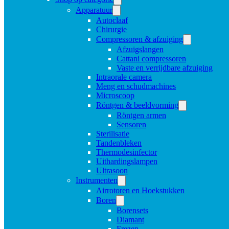
Apparatuur
Autoclaaf
Chirurgie
Compressoren & afzuiging
Afzuigslangen
Cattani compressoren
Vaste en verrijdbare afzuiging
Intraorale camera
Meng en schudmachines
Microscoop
Röntgen & beeldvorming
Röntgen armen
Sensoren
Sterilisatie
Tandenbleken
Thermodesinfector
Uithardingslampen
Ultrasoon
Instrumenten
Airrotoren en Hoekstukken
Boren
Borensets
Diamant
Frezen