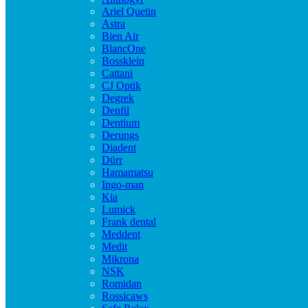
Ariel Quetin
Astra
Bien Air
BlancOne
Bossklein
Cattani
CJ Optik
Degrek
Denfil
Dentium
Derungs
Diadent
Dürr
Hamamatsu
Ingo-man
Kia
Lumick
Frank dental
Meddent
Medit
Mikrona
NSK
Romidan
Rossicaws