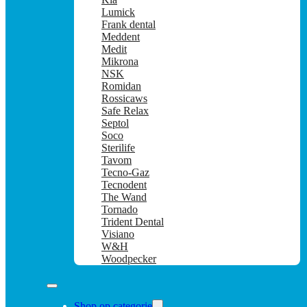
Lumick
Frank dental
Meddent
Medit
Mikrona
NSK
Romidan
Rossicaws
Safe Relax
Septol
Soco
Sterilife
Tavom
Tecno-Gaz
Tecnodent
The Wand
Tornado
Trident Dental
Visiano
W&H
Woodpecker
Shop op categorie