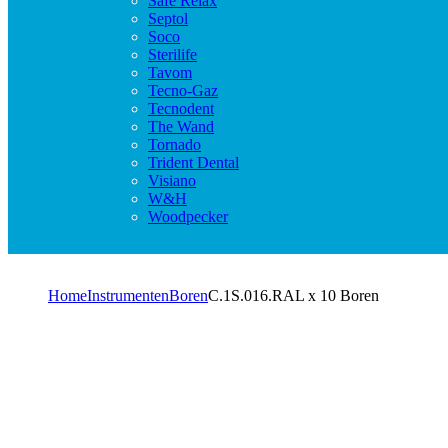
Safe Relax
Septol
Soco
Sterilife
Tavom
Tecno-Gaz
Tecnodent
The Wand
Tornado
Trident Dental
Visiano
W&H
Woodpecker
Home
Instrumenten
Boren
C.1S.016.RAL x 10 Boren