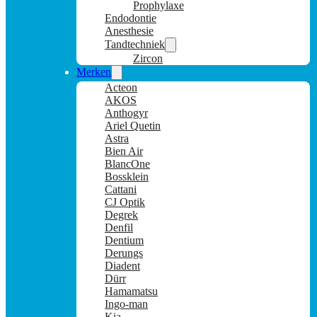
Prophylaxe
Endodontie
Anesthesie
Tandtechniek
Zircon
Merken
Acteon
AKOS
Anthogyr
Ariel Quetin
Astra
Bien Air
BlancOne
Bossklein
Cattani
CJ Optik
Degrek
Denfil
Dentium
Derungs
Diadent
Dürr
Hamamatsu
Ingo-man
Kia