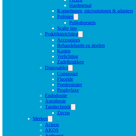
Hardmetaal
Koppelingen, micromotoren & adapters
Polijsten
Polijstborstels
Scaler tips
Praktijkinrichting
Accessoires
Behandelunits en stoelen
Kasten
Verlichting
Zadelkrukken
Disposables
Composiet
Fluoride
Poederstraler
Prophylaxe
Endodontie
Anesthesie
Tandtechniek
Zircon
Merken
Acteon
AKOS
Anthogyr