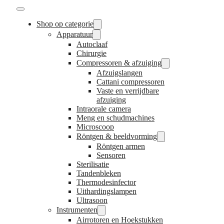
Shop op categorie
Apparatuur
Autoclaaf
Chirurgie
Compressoren & afzuiging
Afzuigslangen
Cattani compressoren
Vaste en verrijdbare
afzuiging
Intraorale camera
Meng en schudmachines
Microscoop
Röntgen & beeldvorming
Röntgen armen
Sensoren
Sterilisatie
Tandenbleken
Thermodesinfector
Uithardingslampen
Ultrasoon
Instrumenten
Airrotoren en Hoekstukken