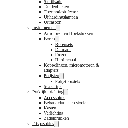
Sterilisatie
Tandenbleken
Thermodesinfector
Uithardingslampen
Ultrasoon
Instrumenten
Airrotoren en Hoekstukken
Boren
Borensets
Diamant
Frezen
Hardmetaal
Koppelingen, micromotoren &
adapters
Polijsten
Polijstborstels
Scaler tips
Praktijkinrichting
Accessoires
Behandelunits en stoelen
Kasten
Verlichting
Zadelkrukken
Disposables