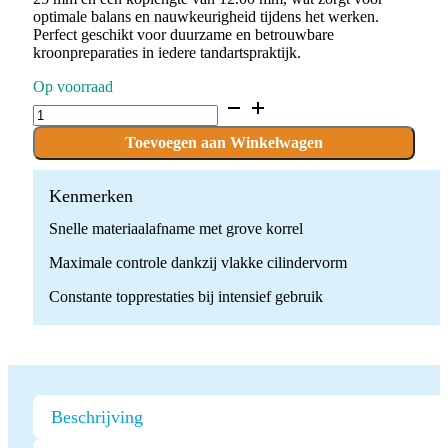
optimale balans en nauwkeurigheid tijdens het werken.
Perfect geschikt voor duurzame en betrouwbare
kroonpreparaties in iedere tandartspraktijk.
Op voorraad
D.842.014.G.FG
x
10
Toevoegen aan Winkelwagen
Boren
quantity
Kenmerken
Snelle materiaalafname met grove korrel
Maximale controle dankzij vlakke cilindervorm
Constante topprestaties bij intensief gebruik
Beschrijving