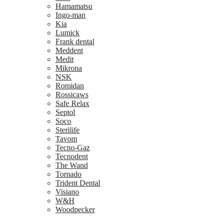
Hamamatsu
Ingo-man
Kia
Lumick
Frank dental
Meddent
Medit
Mikrona
NSK
Romidan
Rossicaws
Safe Relax
Septol
Soco
Sterilife
Tavom
Tecno-Gaz
Tecnodent
The Wand
Tornado
Trident Dental
Visiano
W&H
Woodpecker