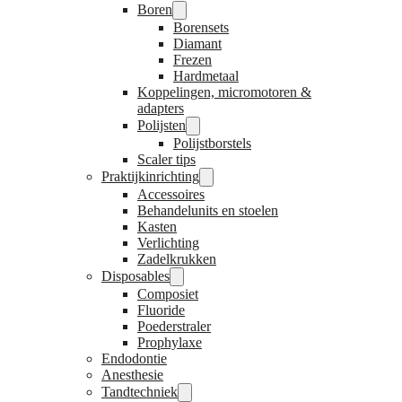
Boren
Borensets
Diamant
Frezen
Hardmetaal
Koppelingen, micromotoren &
adapters
Polijsten
Polijstborstels
Scaler tips
Praktijkinrichting
Accessoires
Behandelunits en stoelen
Kasten
Verlichting
Zadelkrukken
Disposables
Composiet
Fluoride
Poederstraler
Prophylaxe
Endodontie
Anesthesie
Tandtechniek