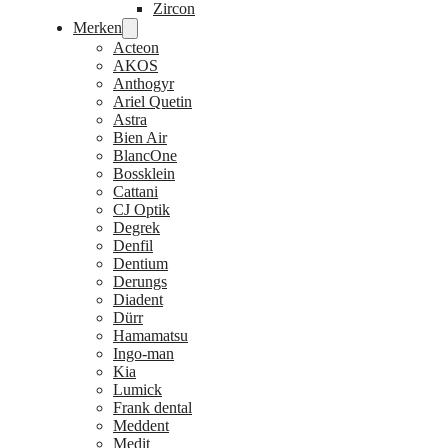
Zircon
Merken
Acteon
AKOS
Anthogyr
Ariel Quetin
Astra
Bien Air
BlancOne
Bossklein
Cattani
CJ Optik
Degrek
Denfil
Dentium
Derungs
Diadent
Dürr
Hamamatsu
Ingo-man
Kia
Lumick
Frank dental
Meddent
Medit