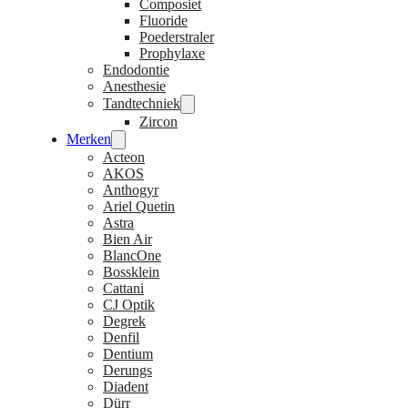
Composiet
Fluoride
Poederstraler
Prophylaxe
Endodontie
Anesthesie
Tandtechniek
Zircon
Merken
Acteon
AKOS
Anthogyr
Ariel Quetin
Astra
Bien Air
BlancOne
Bossklein
Cattani
CJ Optik
Degrek
Denfil
Dentium
Derungs
Diadent
Dürr