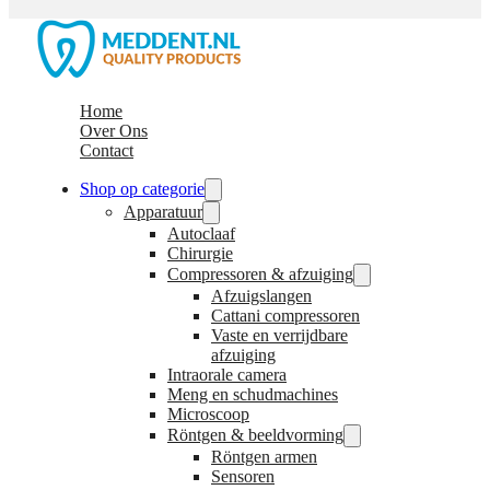
Home
Over Ons
Contact
Shop op categorie
Apparatuur
Autoclaaf
Chirurgie
Compressoren & afzuiging
Afzuigslangen
Cattani compressoren
Vaste en verrijdbare
afzuiging
Intraorale camera
Meng en schudmachines
Microscoop
Röntgen & beeldvorming
Röntgen armen
Sensoren