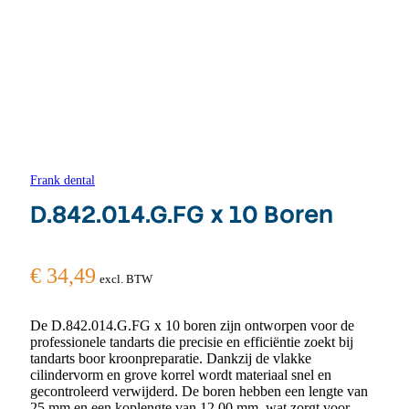
Frank dental
D.842.014.G.FG x 10 Boren
€
34,49
excl. BTW
De D.842.014.G.FG x 10 boren zijn ontworpen voor de
professionele tandarts die precisie en efficiëntie zoekt bij
tandarts boor kroonpreparatie. Dankzij de vlakke
cilindervorm en grove korrel wordt materiaal snel en
gecontroleerd verwijderd. De boren hebben een lengte van
25 mm en een koplengte van 12.00 mm, wat zorgt voor