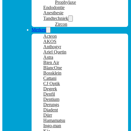
Prophylaxe
Endodontie
Anesthesie
Tandtechniek
Zircon
Merken
Acteon
AKOS
Anthogyr
Ariel Quetin
Astra
Bien Air
BlancOne
Bossklein
Cattani
CJ Optik
Degrek
Denfil
Dentium
Derungs
Diadent
Dürr
Hamamatsu
Ingo-man
Kia