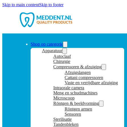
Skip to main content
Skip to footer
Shop op categorie
Apparatuur
Autoclaaf
Chirurgie
Compressoren & afzuiging
Afzuigslangen
Cattani compressoren
Vaste en verrijdbare afzuiging
Intraorale camera
Meng en schudmachines
Microscoop
Röntgen & beeldvorming
Röntgen armen
Sensoren
Sterilisatie
Tandenbleken