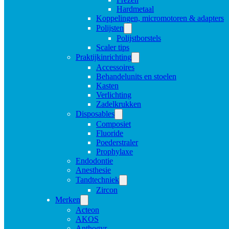
Hardmetaal
Koppelingen, micromotoren & adapters
Polijsten
Polijstborstels
Scaler tips
Praktijkinrichting
Accessoires
Behandelunits en stoelen
Kasten
Verlichting
Zadelkrukken
Disposables
Composiet
Fluoride
Poederstraler
Prophylaxe
Endodontie
Anesthesie
Tandtechniek
Zircon
Merken
Acteon
AKOS
Anthogyr