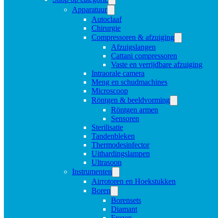
Apparatuur
Autoclaaf
Chirurgie
Compressoren & afzuiging
Afzuigslangen
Cattani compressoren
Vaste en verrijdbare afzuiging
Intraorale camera
Meng en schudmachines
Microscoop
Röntgen & beeldvorming
Röntgen armen
Sensoren
Sterilisatie
Tandenbleken
Thermodesinfector
Uithardingslampen
Ultrasoon
Instrumenten
Airrotoren en Hoekstukken
Boren
Borensets
Diamant
Frezen