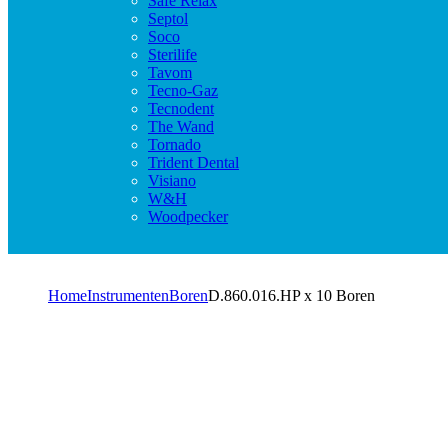
Safe Relax
Septol
Soco
Sterilife
Tavom
Tecno-Gaz
Tecnodent
The Wand
Tornado
Trident Dental
Visiano
W&H
Woodpecker
Home
Instrumenten
Boren
D.860.016.HP x 10 Boren