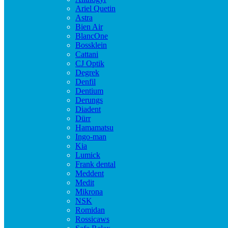
Ariel Quetin
Astra
Bien Air
BlancOne
Bossklein
Cattani
CJ Optik
Degrek
Denfil
Dentium
Derungs
Diadent
Dürr
Hamamatsu
Ingo-man
Kia
Lumick
Frank dental
Meddent
Medit
Mikrona
NSK
Romidan
Rossicaws