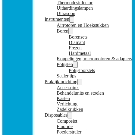
Thermodesinfector
Uithardingslampen
Ultrasoon
Instrumenten
Airrotoren en Hoekstukken
Boren
Borensets
Diamant
Frezen
Hardmetaal
Koppelingen, micromotoren & adapters
Polijsten
Polijstborstels
Scaler tips
Praktijkinrichting
Accessoires
Behandelunits en stoelen
Kasten
Verlichting
Zadelkrukken
Disposables
Composiet
Fluoride
Poederstraler