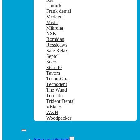
Lumick
Frank dental
Meddent
Medit
Mikrona
NSK
Romidan
Rossicaws
Safe Relax
Septol
Soco
Sterilife
Tavom
Tecno-Gaz
Tecnodent
The Wand
Tornado
Trident Dental
Visiano
W&H
Woodpecker
Shop op categorie