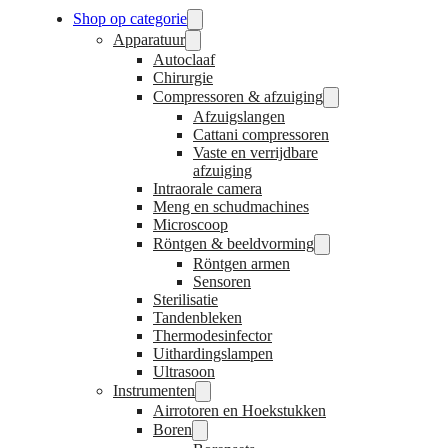
Shop op categorie
Apparatuur
Autoclaaf
Chirurgie
Compressoren & afzuiging
Afzuigslangen
Cattani compressoren
Vaste en verrijdbare
afzuiging
Intraorale camera
Meng en schudmachines
Microscoop
Röntgen & beeldvorming
Röntgen armen
Sensoren
Sterilisatie
Tandenbleken
Thermodesinfector
Uithardingslampen
Ultrasoon
Instrumenten
Airrotoren en Hoekstukken
Boren