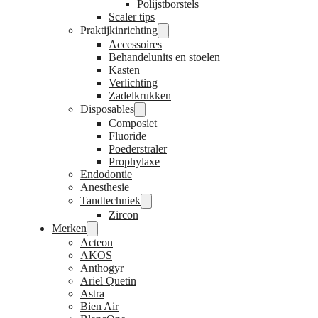
Polijstborstels
Scaler tips
Praktijkinrichting
Accessoires
Behandelunits en stoelen
Kasten
Verlichting
Zadelkrukken
Disposables
Composiet
Fluoride
Poederstraler
Prophylaxe
Endodontie
Anesthesie
Tandtechniek
Zircon
Merken
Acteon
AKOS
Anthogyr
Ariel Quetin
Astra
Bien Air