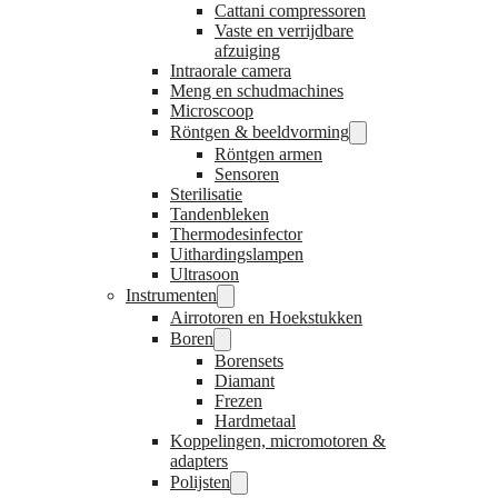
Cattani compressoren
Vaste en verrijdbare
afzuiging
Intraorale camera
Meng en schudmachines
Microscoop
Röntgen & beeldvorming
Röntgen armen
Sensoren
Sterilisatie
Tandenbleken
Thermodesinfector
Uithardingslampen
Ultrasoon
Instrumenten
Airrotoren en Hoekstukken
Boren
Borensets
Diamant
Frezen
Hardmetaal
Koppelingen, micromotoren &
adapters
Polijsten