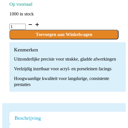
Op voorraad
1000 in stock
C.79KFQ.104.040
x
1
Toevoegen aan Winkelwagen
boor
quantity
Kenmerken
Uitzonderlijke precisie voor strakke, gladde afwerkingen
Veelzijdig inzetbaar voor acryl- en porseleinen facings
Hoogwaardige kwaliteit voor langdurige, consistente
prestaties
Beschrijving