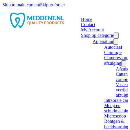
Skip to main content
Skip to footer
Home
Contact
My Account
Shop op categorie
Apparatuur
Autoclaaf
Chirurgie
Compressore
afzuiging
Afzuig
Cattani
compre
Vaste e
verrijd
afzuigi
Intraorale ca
Meng en
schudmachine
Microscoop
Röntgen &
beeldvorming