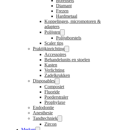
Borensets
Diamant
Frezen
Hardmetaal
Koppelingen, micromotoren &
adapters
Polijsten
Polijstborstels
Scaler tips
Praktijkinrichting
Accessoires
Behandelunits en stoelen
Kasten
Verlichting
Zadelkrukken
Disposables
Composiet
Fluoride
Poederstraler
Prophylaxe
Endodontie
Anesthesie
Tandtechniek
Zircon
Merken