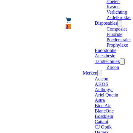
stoelen
Kasten
Verlichting
Zadelkrukken
Disposables
0
Composiet
Fluoride
Poederstraler
Prophylaxe
Endodontie
Anesthesie
Tandtechniek
Zircon
Merken
Acteon
AKOS
Anthogyr
Ariel Quetin
Astra
Bien Air
BlancOne
Bossklein
Cattani
CJ Optik
Degrek