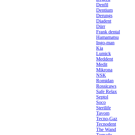
Denfil
Dentium
Derungs
Diadent
Dürr
Frank dental
Hamamatsu
Ingo-man
Kia
Lumick
Meddent
Medit
Mikrona
NSK
Romidan
Rossicaws
Safe Relax
Septol
Soco
Sterilife
Tavom
Tecno-Gaz
Tecnodent
The Wand
Tornado