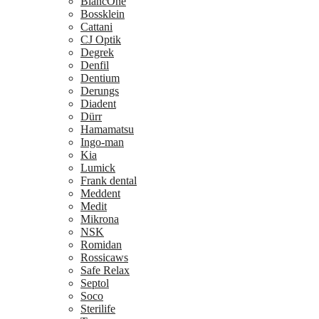
BlancOne
Bossklein
Cattani
CJ Optik
Degrek
Denfil
Dentium
Derungs
Diadent
Dürr
Hamamatsu
Ingo-man
Kia
Lumick
Frank dental
Meddent
Medit
Mikrona
NSK
Romidan
Rossicaws
Safe Relax
Septol
Soco
Sterilife