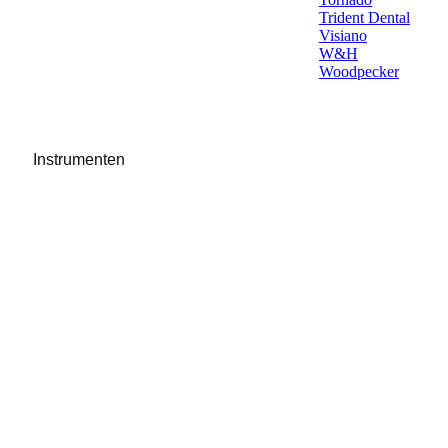
Trident Dental
Visiano
W&H
Woodpecker
Instrumenten