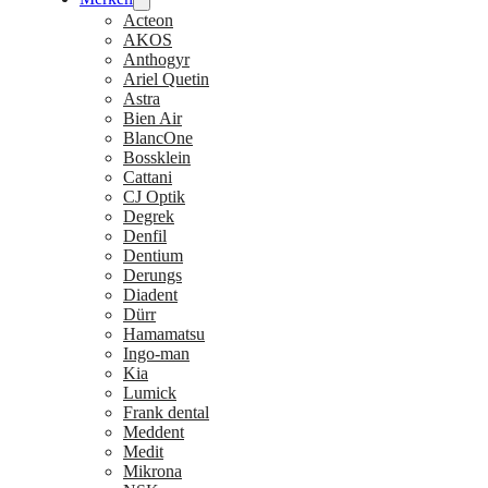
Acteon
AKOS
Anthogyr
Ariel Quetin
Astra
Bien Air
BlancOne
Bossklein
Cattani
CJ Optik
Degrek
Denfil
Dentium
Derungs
Diadent
Dürr
Hamamatsu
Ingo-man
Kia
Lumick
Frank dental
Meddent
Medit
Mikrona