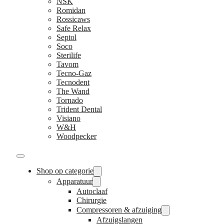
NSK
Romidan
Rossicaws
Safe Relax
Septol
Soco
Sterilife
Tavom
Tecno-Gaz
Tecnodent
The Wand
Tornado
Trident Dental
Visiano
W&H
Woodpecker
Shop op categorie
Apparatuur
Autoclaaf
Chirurgie
Compressoren & afzuiging
Afzuigslangen