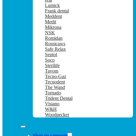
Lumick
Frank dental
Meddent
Medit
Mikrona
NSK
Romidan
Rossicaws
Safe Relax
Septol
Soco
Sterilife
Tavom
Tecno-Gaz
Tecnodent
The Wand
Tornado
Trident Dental
Visiano
W&H
Woodpecker
Shop op categorie