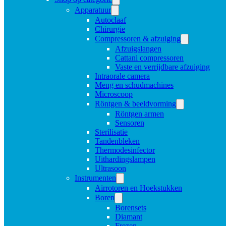
Apparatuur
Autoclaaf
Chirurgie
Compressoren & afzuiging
Afzuigslangen
Cattani compressoren
Vaste en verrijdbare afzuiging
Intraorale camera
Meng en schudmachines
Microscoop
Röntgen & beeldvorming
Röntgen armen
Sensoren
Sterilisatie
Tandenbleken
Thermodesinfector
Uithardingslampen
Ultrasoon
Instrumenten
Airrotoren en Hoekstukken
Boren
Borensets
Diamant
Frezen