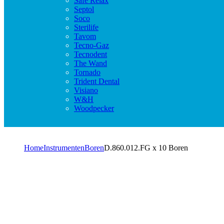
Safe Relax
Septol
Soco
Sterilife
Tavom
Tecno-Gaz
Tecnodent
The Wand
Tornado
Trident Dental
Visiano
W&H
Woodpecker
Home
Instrumenten
Boren
D.860.012.FG x 10 Boren