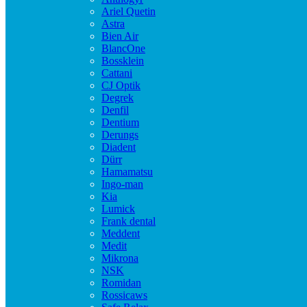
Ariel Quetin
Astra
Bien Air
BlancOne
Bossklein
Cattani
CJ Optik
Degrek
Denfil
Dentium
Derungs
Diadent
Dürr
Hamamatsu
Ingo-man
Kia
Lumick
Frank dental
Meddent
Medit
Mikrona
NSK
Romidan
Rossicaws