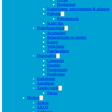
Hardmetaal
Koppelingen, micromotoren & adapters
Polijsten
Polijstborstels
Scaler tips
Praktijkinrichting
Accessoires
Behandelunits en stoelen
Kasten
Verlichting
Zadelkrukken
Disposables
Composiet
Fluoride
Poederstraler
Prophylaxe
Endodontie
Anesthesie
Tandtechniek
Zircon
Merken
Acteon
AKOS
Anthogyr