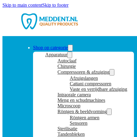
Skip to main content
Skip to footer
Shop op categorie
Apparatuur
Autoclaaf
Chirurgie
Compressoren & afzuiging
Afzuigslangen
Cattani compressoren
Vaste en verrijdbare afzuiging
Intraorale camera
Meng en schudmachines
Microscoop
Röntgen & beeldvorming
Röntgen armen
Sensoren
Sterilisatie
Tandenbleken