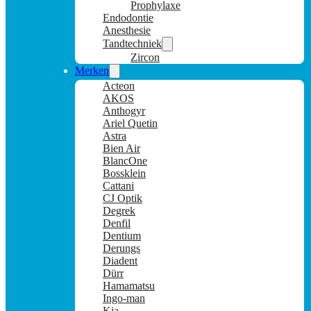
Prophylaxe
Endodontie
Anesthesie
Tandtechniek
Zircon
Merken
Acteon
AKOS
Anthogyr
Ariel Quetin
Astra
Bien Air
BlancOne
Bossklein
Cattani
CJ Optik
Degrek
Denfil
Dentium
Derungs
Diadent
Dürr
Hamamatsu
Ingo-man
Kia