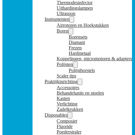
Thermodesinfector
Uithardingslampen
Ultrasoon
Instrumenten
Airrotoren en Hoekstukken
Boren
Borensets
Diamant
Frezen
Hardmetaal
Koppelingen, micromotoren & adapters
Polijsten
Polijstborstels
Scaler tips
Praktijkinrichting
Accessoires
Behandelunits en stoelen
Kasten
Verlichting
Zadelkrukken
Disposables
Composiet
Fluoride
Poederstraler