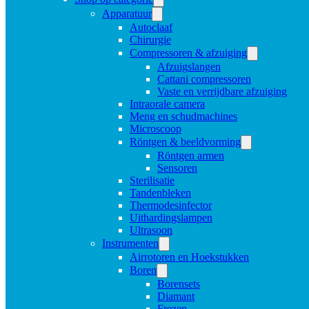
Apparatuur
Autoclaaf
Chirurgie
Compressoren & afzuiging
Afzuigslangen
Cattani compressoren
Vaste en verrijdbare afzuiging
Intraorale camera
Meng en schudmachines
Microscoop
Röntgen & beeldvorming
Röntgen armen
Sensoren
Sterilisatie
Tandenbleken
Thermodesinfector
Uithardingslampen
Ultrasoon
Instrumenten
Airrotoren en Hoekstukken
Boren
Borensets
Diamant
Frezen