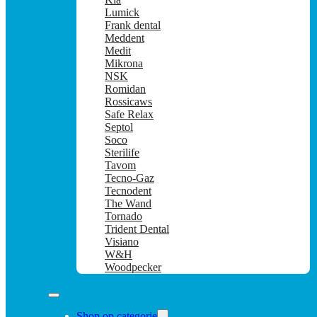
Lumick
Frank dental
Meddent
Medit
Mikrona
NSK
Romidan
Rossicaws
Safe Relax
Septol
Soco
Sterilife
Tavom
Tecno-Gaz
Tecnodent
The Wand
Tornado
Trident Dental
Visiano
W&H
Woodpecker
Shop op categorie