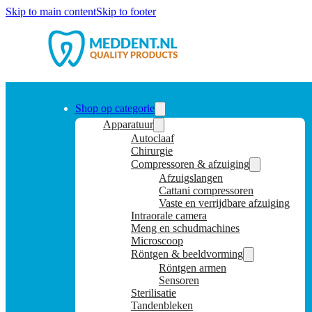
Skip to main content
Skip to footer
Shop op categorie
Apparatuur
Autoclaaf
Chirurgie
Compressoren & afzuiging
Afzuigslangen
Cattani compressoren
Vaste en verrijdbare afzuiging
Intraorale camera
Meng en schudmachines
Microscoop
Röntgen & beeldvorming
Röntgen armen
Sensoren
Sterilisatie
Tandenbleken