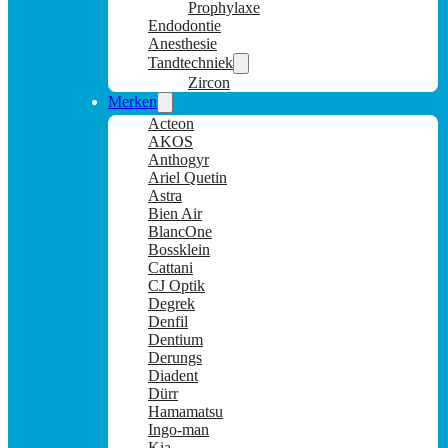
Prophylaxe
Endodontie
Anesthesie
Tandtechniek
Zircon
Merken
Acteon
AKOS
Anthogyr
Ariel Quetin
Astra
Bien Air
BlancOne
Bossklein
Cattani
CJ Optik
Degrek
Denfil
Dentium
Derungs
Diadent
Dürr
Hamamatsu
Ingo-man
Kia