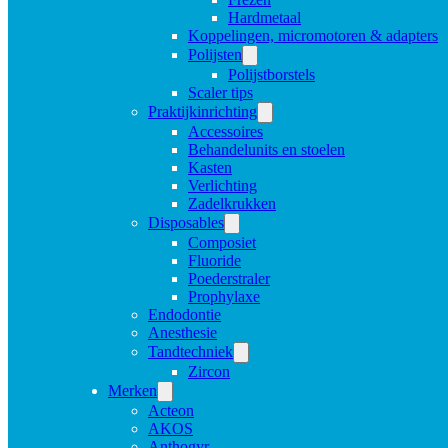
Hardmetaal
Koppelingen, micromotoren & adapters
Polijsten
Polijstborstels
Scaler tips
Praktijkinrichting
Accessoires
Behandelunits en stoelen
Kasten
Verlichting
Zadelkrukken
Disposables
Composiet
Fluoride
Poederstraler
Prophylaxe
Endodontie
Anesthesie
Tandtechniek
Zircon
Merken
Acteon
AKOS
Anthogyr