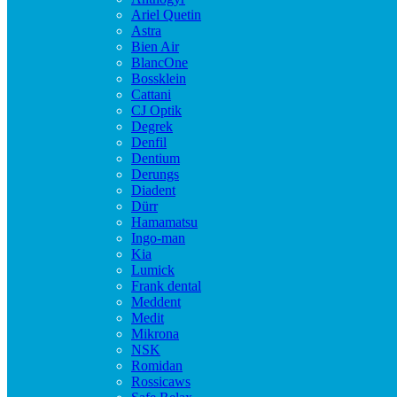
Ariel Quetin
Astra
Bien Air
BlancOne
Bossklein
Cattani
CJ Optik
Degrek
Denfil
Dentium
Derungs
Diadent
Dürr
Hamamatsu
Ingo-man
Kia
Lumick
Frank dental
Meddent
Medit
Mikrona
NSK
Romidan
Rossicaws