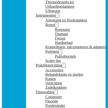
Thermodesinfector
Uithardingslampen
Ultrasoon
Instrumenten
Airrotoren en Hoekstukken
Boren
Borensets
Diamant
Frezen
Hardmetaal
Koppelingen, micromotoren & adapters
Polijsten
Polijstborstels
Scaler tips
Praktijkinrichting
Accessoires
Behandelunits en stoelen
Kasten
Verlichting
Zadelkrukken
Disposables
Composiet
Fluoride
Poederstraler