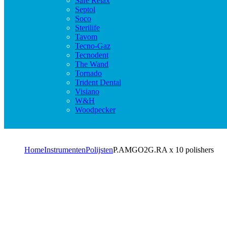
Safe Relax
Septol
Soco
Sterilife
Tavom
Tecno-Gaz
Tecnodent
The Wand
Tornado
Trident Dental
Visiano
W&H
Woodpecker
Home
Instrumenten
Polijsten
P.AMGO2G.RA x 10 polishers