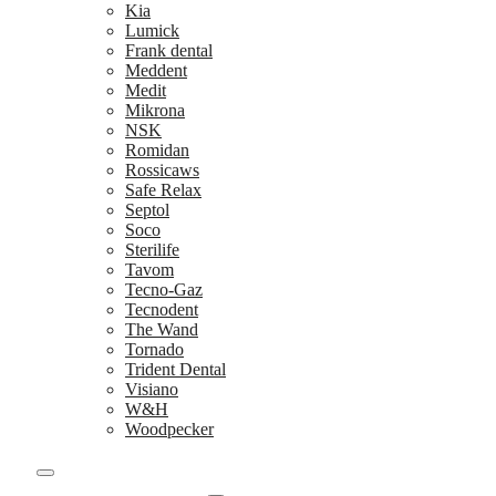
Kia
Lumick
Frank dental
Meddent
Medit
Mikrona
NSK
Romidan
Rossicaws
Safe Relax
Septol
Soco
Sterilife
Tavom
Tecno-Gaz
Tecnodent
The Wand
Tornado
Trident Dental
Visiano
W&H
Woodpecker