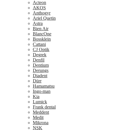
Acteon
AKOS
Anthogyr
Ariel Quetin
Astra
Bien Air
BlancOne
Bossklein
Cattani
CJ Optik
Degrek
Denfil
Dentium
Derungs
Diadent
Dürr
Hamamatsu
Ingo-man
Kia
Lumick
Frank dental
Meddent
Medit
Mikrona
NSK