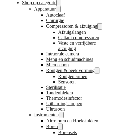
Shop op categorie
Apparatuur
Autoclaaf
Chirurgie
Compressoren & afzuiging
Afzuigslangen
Cattani compressoren
Vaste en verrijdbare
afzuiging
Intraorale camera
Meng en schudmachines
Microscoop
Röntgen & beeldvorming
Röntgen armen
Sensoren
Sterilisatie
Tandenbleken
Thermodesinfector
Uithardingslampen
Ultrasoon
Instrumenten
Airrotoren en Hoekstukken
Boren
Borensets