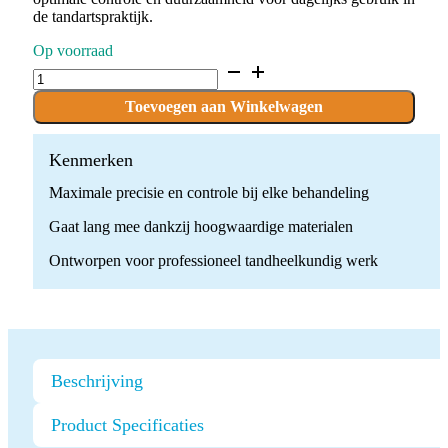
de tandartspraktijk.
Op voorraad
D.828.017.FG
x
10
Toevoegen aan Winkelwagen
Boren
quantity
Kenmerken
Maximale precisie en controle bij elke behandeling
Gaat lang mee dankzij hoogwaardige materialen
Ontworpen voor professioneel tandheelkundig werk
Beschrijving
Product Specificaties