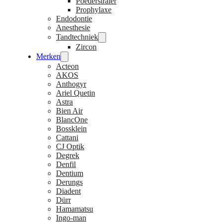
Poederstraler
Prophylaxe
Endodontie
Anesthesie
Tandtechniek
Zircon
Merken
Acteon
AKOS
Anthogyr
Ariel Quetin
Astra
Bien Air
BlancOne
Bossklein
Cattani
CJ Optik
Degrek
Denfil
Dentium
Derungs
Diadent
Dürr
Hamamatsu
Ingo-man