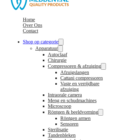
Home
Over Ons
Contact
Shop op categorie
Apparatuur
Autoclaaf
Chirurgie
Compressoren & afzuiging
Afzuigslangen
Cattani compressoren
Vaste en verrijdbare
afzuiging
Intraorale camera
Meng en schudmachines
Microscoop
Röntgen & beeldvorming
Röntgen armen
Sensoren
Sterilisatie
Tandenbleken