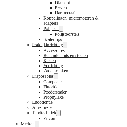
Diamant
Frezen
Hardmetaal
Koppelingen, micromotoren &
adapters
Polijsten
Polijstborstels
Scaler tips
Praktijkinrichting
Accessoires
Behandelunits en stoelen
Kasten
Verlichting
Zadelkrukken
Disposables
Composiet
Fluoride
Poederstraler
Prophylaxe
Endodontie
Anesthesie
Tandtechniek
Zircon
Merken