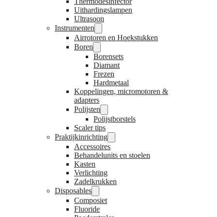
Thermodesinfector
Uithardingslampen
Ultrasoon
Instrumenten
Airrotoren en Hoekstukken
Boren
Borensets
Diamant
Frezen
Hardmetaal
Koppelingen, micromotoren &
adapters
Polijsten
Polijstborstels
Scaler tips
Praktijkinrichting
Accessoires
Behandelunits en stoelen
Kasten
Verlichting
Zadelkrukken
Disposables
Composiet
Fluoride