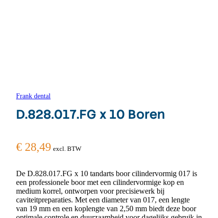
Frank dental
D.828.017.FG x 10 Boren
€
28,49
excl. BTW
De D.828.017.FG x 10 tandarts boor cilindervormig 017 is
een professionele boor met een cilindervormige kop en
medium korrel, ontworpen voor precisiewerk bij
caviteitpreparaties. Met een diameter van 017, een lengte
van 19 mm en een koplengte van 2,50 mm biedt deze boor
optimale controle en duurzaamheid voor dagelijks gebruik in