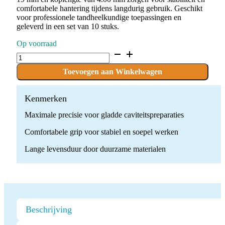
comfortabele hantering tijdens langdurig gebruik. Geschikt
voor professionele tandheelkundige toepassingen en
geleverd in een set van 10 stuks.
Op voorraad
D.830L.010.F.FG
x
10
Toevoegen aan Winkelwagen
Boren
quantity
Kenmerken
Maximale precisie voor gladde caviteitspreparaties
Comfortabele grip voor stabiel en soepel werken
Lange levensduur door duurzame materialen
Beschrijving