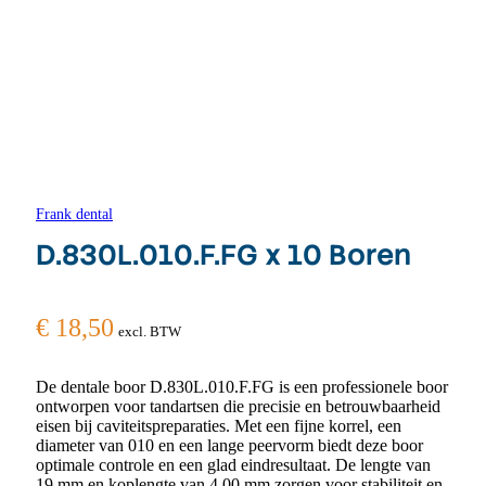
Frank dental
D.830L.010.F.FG x 10 Boren
€
18,50
excl. BTW
De dentale boor D.830L.010.F.FG is een professionele boor
ontworpen voor tandartsen die precisie en betrouwbaarheid
eisen bij caviteitspreparaties. Met een fijne korrel, een
diameter van 010 en een lange peervorm biedt deze boor
optimale controle en een glad eindresultaat. De lengte van
19 mm en koplengte van 4.00 mm zorgen voor stabiliteit en