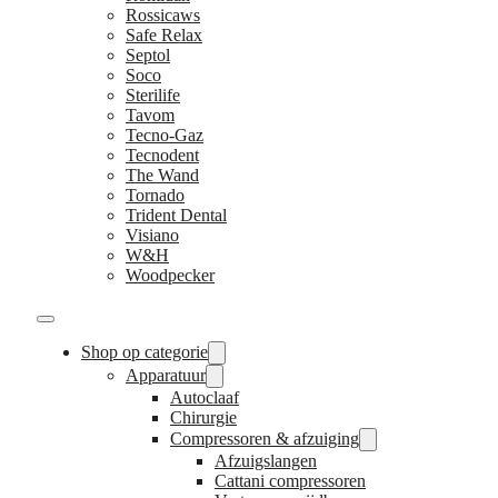
Rossicaws
Safe Relax
Septol
Soco
Sterilife
Tavom
Tecno-Gaz
Tecnodent
The Wand
Tornado
Trident Dental
Visiano
W&H
Woodpecker
Shop op categorie
Apparatuur
Autoclaaf
Chirurgie
Compressoren & afzuiging
Afzuigslangen
Cattani compressoren