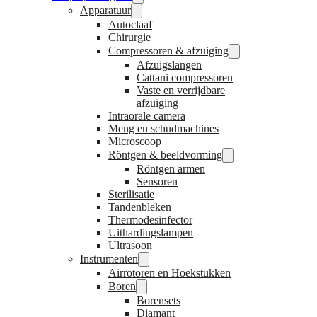
Apparatuur
Autoclaaf
Chirurgie
Compressoren & afzuiging
Afzuigslangen
Cattani compressoren
Vaste en verrijdbare
afzuiging
Intraorale camera
Meng en schudmachines
Microscoop
Röntgen & beeldvorming
Röntgen armen
Sensoren
Sterilisatie
Tandenbleken
Thermodesinfector
Uithardingslampen
Ultrasoon
Instrumenten
Airrotoren en Hoekstukken
Boren
Borensets
Diamant