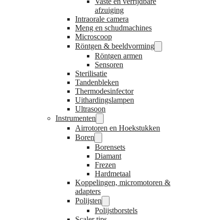
Vaste en verrijdbare
afzuiging
Intraorale camera
Meng en schudmachines
Microscoop
Röntgen & beeldvorming
Röntgen armen
Sensoren
Sterilisatie
Tandenbleken
Thermodesinfector
Uithardingslampen
Ultrasoon
Instrumenten
Airrotoren en Hoekstukken
Boren
Borensets
Diamant
Frezen
Hardmetaal
Koppelingen, micromotoren &
adapters
Polijsten
Polijstborstels
Scaler tips