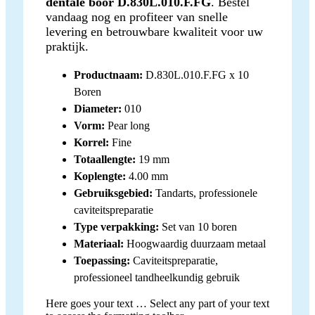
dentale boor D.830L.010.F.FG
. Bestel
vandaag nog en profiteer van snelle
levering en betrouwbare kwaliteit voor uw
praktijk.
Productnaam:
D.830L.010.F.FG x 10
Boren
Diameter:
010
Vorm:
Pear long
Korrel:
Fine
Totaallengte:
19 mm
Koplengte:
4.00 mm
Gebruiksgebied:
Tandarts, professionele
caviteitspreparatie
Type verpakking:
Set van 10 boren
Materiaal:
Hoogwaardig duurzaam metaal
Toepassing:
Caviteitspreparatie,
professioneel tandheelkundig gebruik
Here goes your text … Select any part of your text