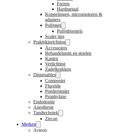
Frezen
Hardmetaal
Koppelingen, micromotoren &
adapters
Polijsten
Polijstborstels
Scaler tips
Praktijkinrichting
Accessoires
Behandelunits en stoelen
Kasten
Verlichting
Zadelkrukken
Disposables
Composiet
Fluoride
Poederstraler
Prophylaxe
Endodontie
Anesthesie
Tandtechniek
Zircon
Merken
Acteon