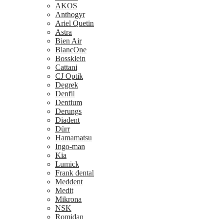
AKOS
Anthogyr
Ariel Quetin
Astra
Bien Air
BlancOne
Bossklein
Cattani
CJ Optik
Degrek
Denfil
Dentium
Derungs
Diadent
Dürr
Hamamatsu
Ingo-man
Kia
Lumick
Frank dental
Meddent
Medit
Mikrona
NSK
Romidan