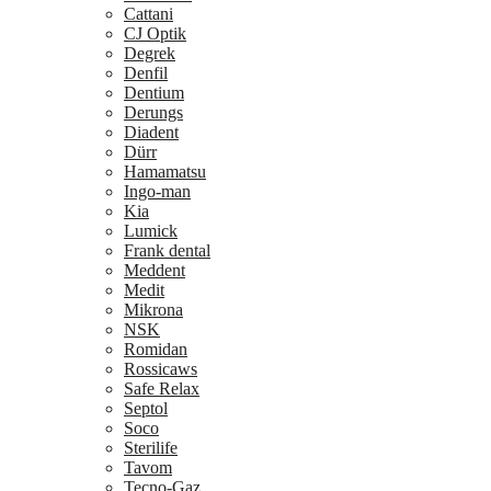
Cattani
CJ Optik
Degrek
Denfil
Dentium
Derungs
Diadent
Dürr
Hamamatsu
Ingo-man
Kia
Lumick
Frank dental
Meddent
Medit
Mikrona
NSK
Romidan
Rossicaws
Safe Relax
Septol
Soco
Sterilife
Tavom
Tecno-Gaz