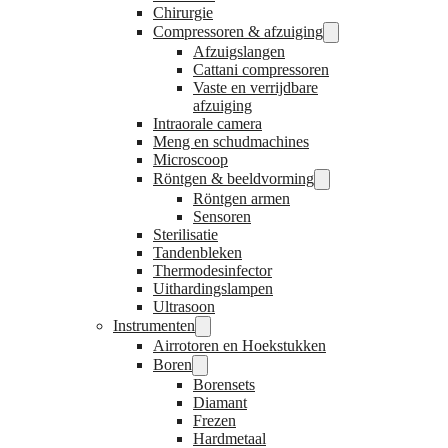
Chirurgie
Compressoren & afzuiging
Afzuigslangen
Cattani compressoren
Vaste en verrijdbare
afzuiging
Intraorale camera
Meng en schudmachines
Microscoop
Röntgen & beeldvorming
Röntgen armen
Sensoren
Sterilisatie
Tandenbleken
Thermodesinfector
Uithardingslampen
Ultrasoon
Instrumenten
Airrotoren en Hoekstukken
Boren
Borensets
Diamant
Frezen
Hardmetaal