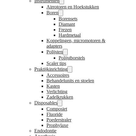
Instrumenten
Airrotoren en Hoekstukken
Boren
Borensets
Diamant
Frezen
Hardmetaal
Koppelingen, micromotoren &
adapters
Polijsten
Polijstborstels
Scaler tips
Praktijkinrichting
Accessoires
Behandelunits en stoelen
Kasten
Verlichting
Zadelkrukken
Disposables
Composiet
Fluoride
Poederstraler
Prophylaxe
Endodontie