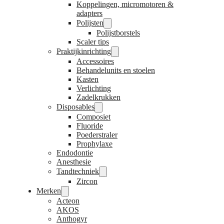
Koppelingen, micromotoren &
adapters
Polijsten
Polijstborstels
Scaler tips
Praktijkinrichting
Accessoires
Behandelunits en stoelen
Kasten
Verlichting
Zadelkrukken
Disposables
Composiet
Fluoride
Poederstraler
Prophylaxe
Endodontie
Anesthesie
Tandtechniek
Zircon
Merken
Acteon
AKOS
Anthogyr