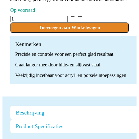
Op voorraad
D.850.025.HP
x
10
Toevoegen aan Winkelwagen
boren
quantity
Kenmerken
Precisie en controle voor een perfect glad resultaat
Gaat langer mee door hitte- en slijtvast staal
Veelzijdig inzetbaar voor acryl- en porseleintoepassingen
Beschrijving
Product Specificaties