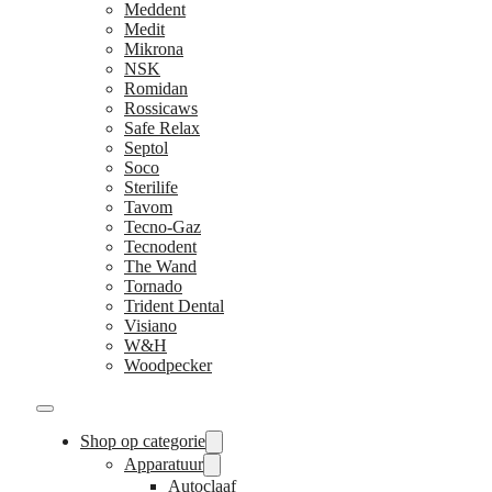
Meddent
Medit
Mikrona
NSK
Romidan
Rossicaws
Safe Relax
Septol
Soco
Sterilife
Tavom
Tecno-Gaz
Tecnodent
The Wand
Tornado
Trident Dental
Visiano
W&H
Woodpecker
Shop op categorie
Apparatuur
Autoclaaf