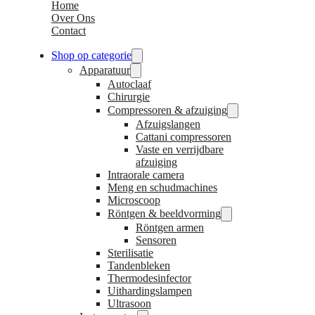
Home
Over Ons
Contact
Shop op categorie
Apparatuur
Autoclaaf
Chirurgie
Compressoren & afzuiging
Afzuigslangen
Cattani compressoren
Vaste en verrijdbare
afzuiging
Intraorale camera
Meng en schudmachines
Microscoop
Röntgen & beeldvorming
Röntgen armen
Sensoren
Sterilisatie
Tandenbleken
Thermodesinfector
Uithardingslampen
Ultrasoon