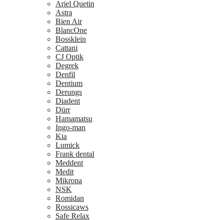
Ariel Quetin
Astra
Bien Air
BlancOne
Bossklein
Cattani
CJ Optik
Degrek
Denfil
Dentium
Derungs
Diadent
Dürr
Hamamatsu
Ingo-man
Kia
Lumick
Frank dental
Meddent
Medit
Mikrona
NSK
Romidan
Rossicaws
Safe Relax