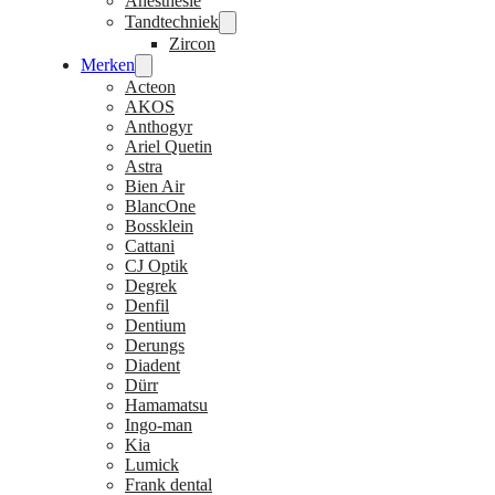
Anesthesie
Tandtechniek
Zircon
Merken
Acteon
AKOS
Anthogyr
Ariel Quetin
Astra
Bien Air
BlancOne
Bossklein
Cattani
CJ Optik
Degrek
Denfil
Dentium
Derungs
Diadent
Dürr
Hamamatsu
Ingo-man
Kia
Lumick
Frank dental