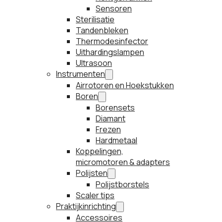
Sensoren
Sterilisatie
Tandenbleken
Thermodesinfector
Uithardingslampen
Ultrasoon
Instrumenten
Airrotoren en Hoekstukken
Boren
Borensets
Diamant
Frezen
Hardmetaal
Koppelingen,
micromotoren & adapters
Polijsten
Polijstborstels
Scaler tips
Praktijkinrichting
Accessoires