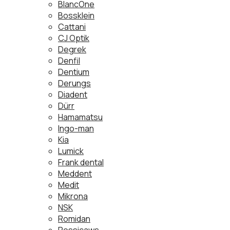
BlancOne
Bossklein
Cattani
CJ Optik
Degrek
Denfil
Dentium
Derungs
Diadent
Dürr
Hamamatsu
Ingo-man
Kia
Lumick
Frank dental
Meddent
Medit
Mikrona
NSK
Romidan
Rossicaws