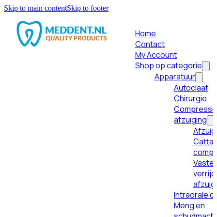
Skip to main content
Skip to footer
Home
Contact
My Account
Shop op categorie
Apparatuur
Autoclaaf
Chirurgie
Compresso
afzuiging
Afzuig
Cattan
compr
Vaste 
verrij
afzuig
Intraorale 
Meng en
schudmach