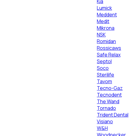
Kia
Lumick
Meddent
Medit
Mikrona
NSK
Romidan
Rossicaws
Safe Relax
Septol
Soco
Sterilife
Tavom
Tecno-Gaz
Tecnodent
The Wand
Tornado
Trident Dental
Visiano
W&H
Woodpecker