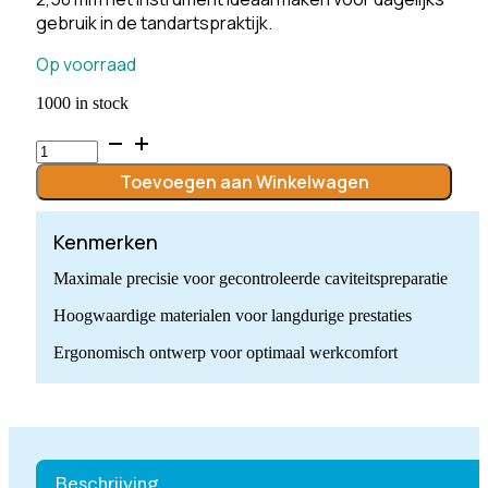
gebruik in de tandartspraktijk.
Op voorraad
1000 in stock
C.1.025.RAL
x
10
Toevoegen aan Winkelwagen
Boren
quantity
Kenmerken
Maximale precisie voor gecontroleerde caviteitspreparatie
Hoogwaardige materialen voor langdurige prestaties
Ergonomisch ontwerp voor optimaal werkcomfort
Beschrijving