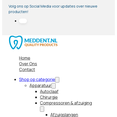
Volg ons op Social Media voor updates over nieuwe
producten!
Home
Over Ons
Contact
Shop op categorie
Apparatuur
Autoclaaf
Chirurgie
Compressoren & afzuiging
Afzuigslangen