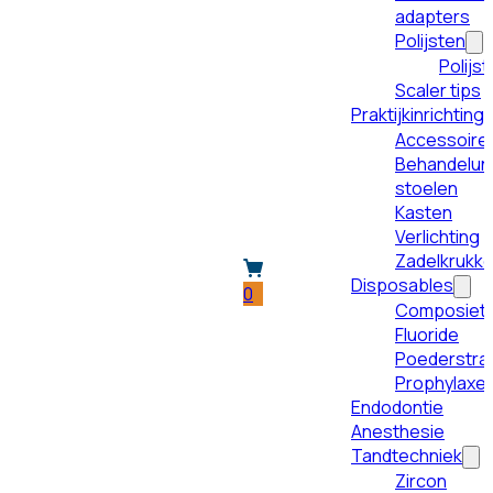
adapters
Polijsten
Polijs
Scaler tips
Praktijkinrichting
Accessoire
Behandeluni
stoelen
Kasten
Verlichting
Zadelkrukk
Disposables
0
Composiet
Fluoride
Poederstral
Prophylaxe
Endodontie
Anesthesie
Tandtechniek
Zircon