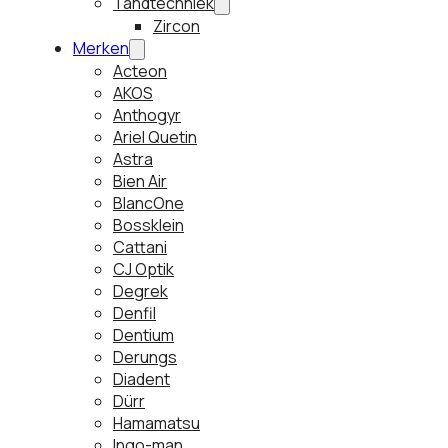
Tandtechniek
Zircon
Merken
Acteon
AKOS
Anthogyr
Ariel Quetin
Astra
Bien Air
BlancOne
Bossklein
Cattani
CJ Optik
Degrek
Denfil
Dentium
Derungs
Diadent
Dürr
Hamamatsu
Ingo-man