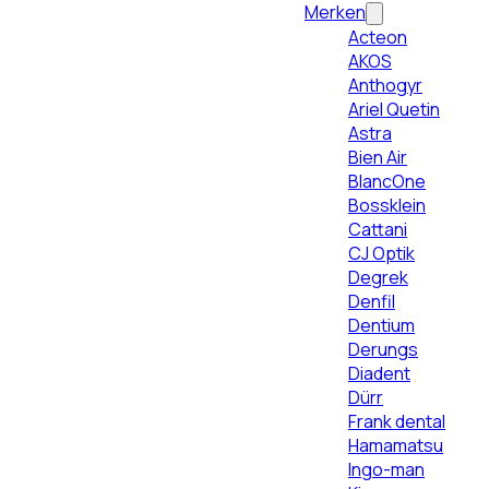
Merken
Acteon
AKOS
Anthogyr
Ariel Quetin
Astra
Bien Air
BlancOne
Bossklein
Cattani
CJ Optik
Degrek
Denfil
Dentium
Derungs
Diadent
Dürr
Frank dental
Hamamatsu
Ingo-man