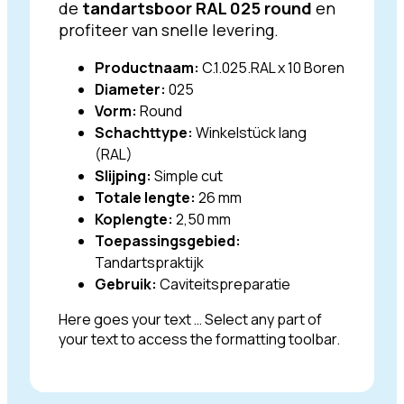
de
tandartsboor RAL 025 round
en
profiteer van snelle levering.
Productnaam:
C.1.025.RAL x 10 Boren
Diameter:
025
Vorm:
Round
Schachttype:
Winkelstück lang
(RAL)
Slijping:
Simple cut
Totale lengte:
26 mm
Koplengte:
2,50 mm
Toepassingsgebied:
Tandartspraktijk
Gebruik:
Caviteitspreparatie
Here goes your text … Select any part of
your text to access the formatting toolbar.