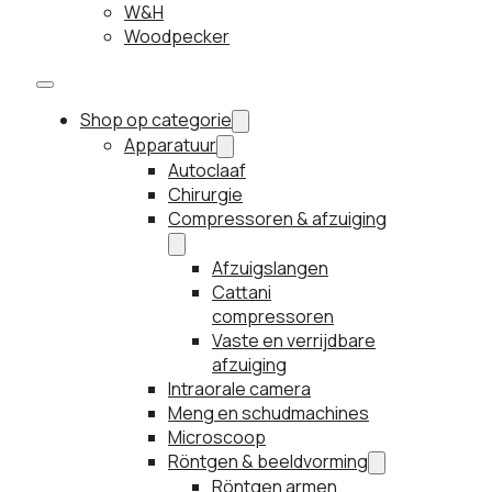
W&H
Woodpecker
Shop op categorie
Apparatuur
Autoclaaf
Chirurgie
Compressoren & afzuiging
Afzuigslangen
Cattani
compressoren
Vaste en verrijdbare
afzuiging
Intraorale camera
Meng en schudmachines
Microscoop
Röntgen & beeldvorming
Röntgen armen