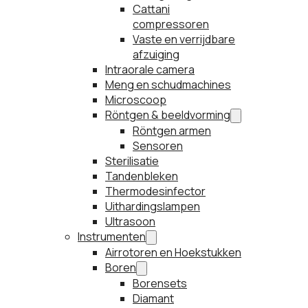
Cattani
compressoren
Vaste en verrijdbare
afzuiging
Intraorale camera
Meng en schudmachines
Microscoop
Röntgen & beeldvorming
Röntgen armen
Sensoren
Sterilisatie
Tandenbleken
Thermodesinfector
Uithardingslampen
Ultrasoon
Instrumenten
Airrotoren en Hoekstukken
Boren
Borensets
Diamant