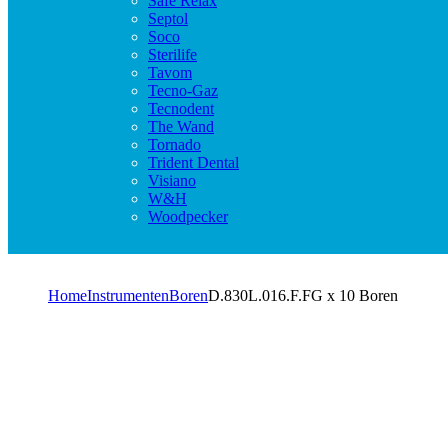
Safe Relax
Septol
Soco
Sterilife
Tavom
Tecno-Gaz
Tecnodent
The Wand
Tornado
Trident Dental
Visiano
W&H
Woodpecker
Home
Instrumenten
Boren
D.830L.016.F.FG x 10 Boren