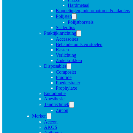
Hardmetaal
Koppelingen, micromotoren & adapters
Polijsten
Polijstborstels
Scaler tips
Praktijkinrichting
Accessoires
Behandelunits en stoelen
Kasten
Verlichting
Zadelkrukken
Disposables
Composiet
Fluoride
Poederstraler
Prophylaxe
Endodontie
Anesthesie
Tandtechniek
Zircon
Merken
Acteon
AKOS
Anthogyr