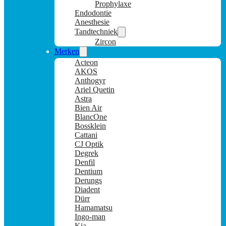
Prophylaxe
Endodontie
Anesthesie
Tandtechniek
Zircon
Merken
Acteon
AKOS
Anthogyr
Ariel Quetin
Astra
Bien Air
BlancOne
Bossklein
Cattani
CJ Optik
Degrek
Denfil
Dentium
Derungs
Diadent
Dürr
Hamamatsu
Ingo-man
Kia