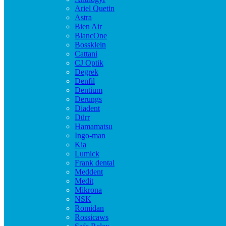
Ariel Quetin
Astra
Bien Air
BlancOne
Bossklein
Cattani
CJ Optik
Degrek
Denfil
Dentium
Derungs
Diadent
Dürr
Hamamatsu
Ingo-man
Kia
Lumick
Frank dental
Meddent
Medit
Mikrona
NSK
Romidan
Rossicaws