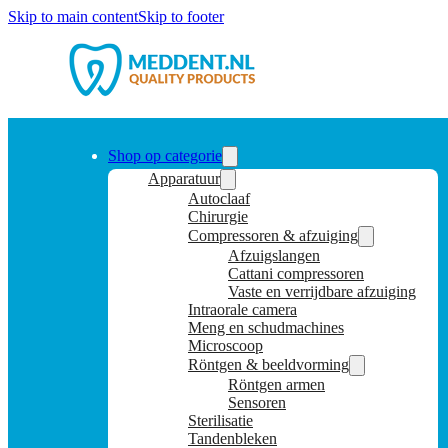
Skip to main content
Skip to footer
Shop op categorie
Apparatuur
Autoclaaf
Chirurgie
Compressoren & afzuiging
Afzuigslangen
Cattani compressoren
Vaste en verrijdbare afzuiging
Intraorale camera
Meng en schudmachines
Microscoop
Röntgen & beeldvorming
Röntgen armen
Sensoren
Sterilisatie
Tandenbleken