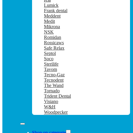
Lumick
Frank dental
Meddent
Medit
Mikrona
NSK
Romidan
Rossicaws
Safe Relax
Septol
Soco
Sterilife
Tavom
Tecno-Gaz
Tecnodent
The Wand
Tornado
Trident Dental
Visiano
W&H
Woodpecker
Shop op categorie