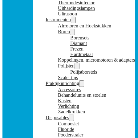
Thermodesinfector
Uithardingslampen
Ultrasoon
Instrumenten
Airrotoren en Hoekstukken
Boren
Borensets
Diamant
Frezen
Hardmetaal
Koppelingen, micromotoren & adapters
Polijsten
Polijstborstels
Scaler tips
Praktijkinrichting
Accessoires
Behandelunits en stoelen
Kasten
Verlichting
Zadelkrukken
Disposables
Composiet
Fluoride
Poederstraler