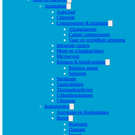
Apparatuur
Autoclaaf
Chirurgie
Compressoren & afzuiging
Afzuigslangen
Cattani compressoren
Vaste en verrijdbare afzuiging
Intraorale camera
Meng en schudmachines
Microscoop
Röntgen & beeldvorming
Röntgen armen
Sensoren
Sterilisatie
Tandenbleken
Thermodesinfector
Uithardingslampen
Ultrasoon
Instrumenten
Airrotoren en Hoekstukken
Boren
Borensets
Diamant
Frezen