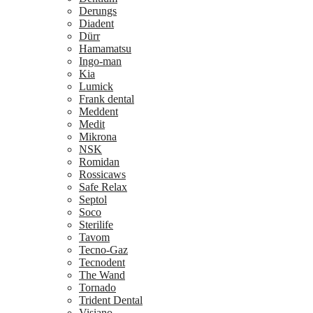
Derungs
Diadent
Dürr
Hamamatsu
Ingo-man
Kia
Lumick
Frank dental
Meddent
Medit
Mikrona
NSK
Romidan
Rossicaws
Safe Relax
Septol
Soco
Sterilife
Tavom
Tecno-Gaz
Tecnodent
The Wand
Tornado
Trident Dental
Visiano