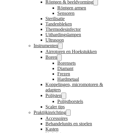
Röntgen & beeldvorming
Röntgen armen
Sensoren
Sterilisatie
Tandenbleken
Thermodesinfector
Uithardingslampen
Ultrasoon
Instrumenten
Airrotoren en Hoekstukken
Boren
Borensets
Diamant
Frezen
Hardmetaal
Koppelingen, micromotoren &
adapters
Polijsten
Polijstborstels
Scaler tips
Praktijkinrichting
Accessoires
Behandelunits en stoelen
Kasten