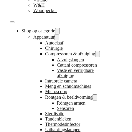
W&H
Woodpecker
Shop op categorie
Apparatuur
Autoclaaf
Chirurgie
Compressoren & afzuiging
Afzuigslangen
Cattani compressoren
Vaste en verrijdbare
afzuiging
Intraorale camera
Meng en schudmachines
Microscoop
Röntgen & beeldvorming
Röntgen armen
Sensoren
Sterilisatie
Tandenbleken
Thermodesinfector
Uithardingslampen