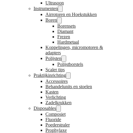
Ultrasoon
Instrumenten
Airrotoren en Hoekstukken
Boren
Borensets
Diamant
Frezen
Hardmetaal
Koppelingen, micromotoren &
adapters
Polijsten
Polijstborstels
Scaler tips
Praktijkinrichting
Accessoires
Behandelunits en stoelen
Kasten
Verlichting
Zadelkrukken
Disposables
Composiet
Fluoride
Poederstraler
Prophylaxe