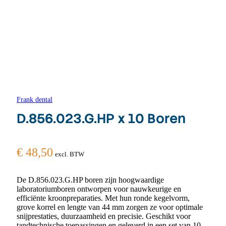
Frank dental
D.856.023.G.HP x 10 Boren
€
48,50
excl. BTW
De D.856.023.G.HP boren zijn hoogwaardige
laboratoriumboren ontworpen voor nauwkeurige en
efficiënte kroonpreparaties. Met hun ronde kegelvorm,
grove korrel en lengte van 44 mm zorgen ze voor optimale
snijprestaties, duurzaamheid en precisie. Geschikt voor
tandtechnische toepassingen en geleverd in een set van 10