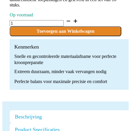
stuks.
Op voorraad
D.856.023.G.HP
x
10
Toevoegen aan Winkelwagen
Boren
quantity
Kenmerken
Snelle en gecontroleerde materiaalafname voor perfecte
kroonpreparatie
Extreem duurzaam, minder vaak vervangen nodig
Perfecte balans voor maximale precisie en comfort
Beschrijving
Product Specificaties