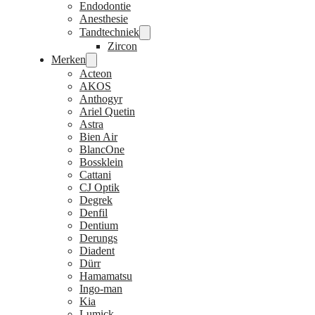
Endodontie
Anesthesie
Tandtechniek
Zircon
Merken
Acteon
AKOS
Anthogyr
Ariel Quetin
Astra
Bien Air
BlancOne
Bossklein
Cattani
CJ Optik
Degrek
Denfil
Dentium
Derungs
Diadent
Dürr
Hamamatsu
Ingo-man
Kia
Lumick