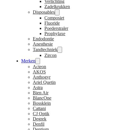
Verlichting
Zadelkrukken
Disposables
Composiet
Fluoride
Poederstraler
Prophylaxe
Endodontie
Anesthesie
Tandtechniek
Zircon
Merken
Acteon
AKOS
Anthogyr
Ariel Quetin
Astra
Bien Air
BlancOne
Bossklein
Cattani
CJ Optik
Degrek
Denfil
Dentium