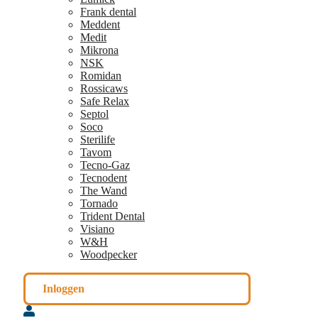
Frank dental
Meddent
Medit
Mikrona
NSK
Romidan
Rossicaws
Safe Relax
Septol
Soco
Sterilife
Tavom
Tecno-Gaz
Tecnodent
The Wand
Tornado
Trident Dental
Visiano
W&H
Woodpecker
Inloggen