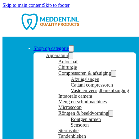
Skip to main content
Skip to footer
Shop op categorie
Apparatuur
Autoclaaf
Chirurgie
Compressoren & afzuiging
Afzuigslangen
Cattani compressoren
Vaste en verrijdbare afzuiging
Intraorale camera
Meng en schudmachines
Microscoop
Röntgen & beeldvorming
Röntgen armen
Sensoren
Sterilisatie
Tandenbleken