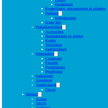
Hardmetaal
Koppelingen, micromotoren & adapters
Polijsten
Polijstborstels
Scaler tips
Praktijkinrichting
Accessoires
Behandelunits en stoelen
Kasten
Verlichting
Zadelkrukken
Disposables
Composiet
Fluoride
Poederstraler
Prophylaxe
Endodontie
Anesthesie
Tandtechniek
Zircon
Merken
Acteon
AKOS
Anthogyr