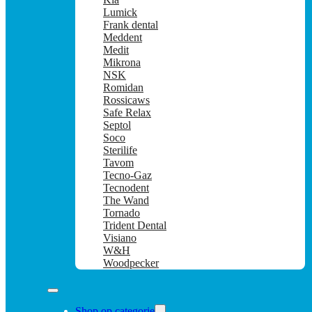
Lumick
Frank dental
Meddent
Medit
Mikrona
NSK
Romidan
Rossicaws
Safe Relax
Septol
Soco
Sterilife
Tavom
Tecno-Gaz
Tecnodent
The Wand
Tornado
Trident Dental
Visiano
W&H
Woodpecker
Shop op categorie