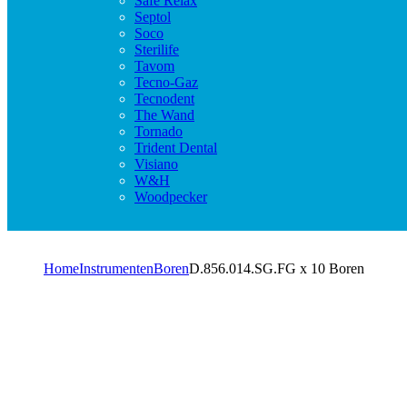
Safe Relax
Septol
Soco
Sterilife
Tavom
Tecno-Gaz
Tecnodent
The Wand
Tornado
Trident Dental
Visiano
W&H
Woodpecker
Home
Instrumenten
Boren
D.856.014.SG.FG x 10 Boren