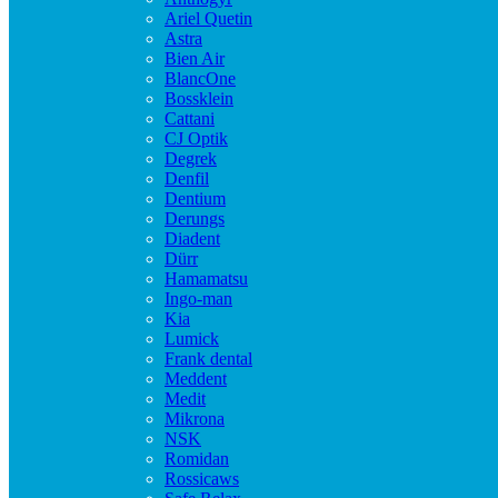
Ariel Quetin
Astra
Bien Air
BlancOne
Bossklein
Cattani
CJ Optik
Degrek
Denfil
Dentium
Derungs
Diadent
Dürr
Hamamatsu
Ingo-man
Kia
Lumick
Frank dental
Meddent
Medit
Mikrona
NSK
Romidan
Rossicaws