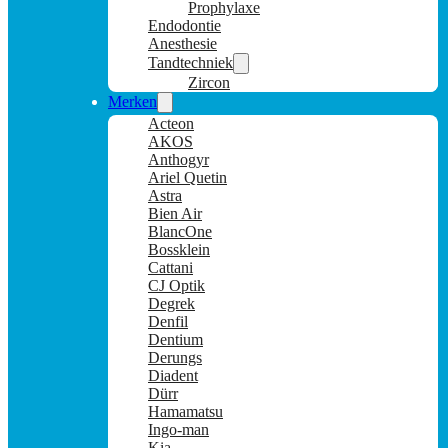
Prophylaxe
Endodontie
Anesthesie
Tandtechniek
Zircon
Merken
Acteon
AKOS
Anthogyr
Ariel Quetin
Astra
Bien Air
BlancOne
Bossklein
Cattani
CJ Optik
Degrek
Denfil
Dentium
Derungs
Diadent
Dürr
Hamamatsu
Ingo-man
Kia