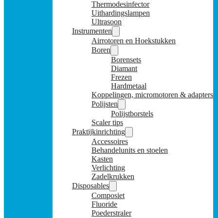
Thermodesinfector
Uithardingslampen
Ultrasoon
Instrumenten
Airrotoren en Hoekstukken
Boren
Borensets
Diamant
Frezen
Hardmetaal
Koppelingen, micromotoren & adapters
Polijsten
Polijstborstels
Scaler tips
Praktijkinrichting
Accessoires
Behandelunits en stoelen
Kasten
Verlichting
Zadelkrukken
Disposables
Composiet
Fluoride
Poederstraler