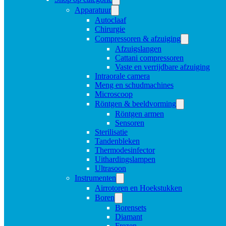
Apparatuur
Autoclaaf
Chirurgie
Compressoren & afzuiging
Afzuigslangen
Cattani compressoren
Vaste en verrijdbare afzuiging
Intraorale camera
Meng en schudmachines
Microscoop
Röntgen & beeldvorming
Röntgen armen
Sensoren
Sterilisatie
Tandenbleken
Thermodesinfector
Uithardingslampen
Ultrasoon
Instrumenten
Airrotoren en Hoekstukken
Boren
Borensets
Diamant
Frezen