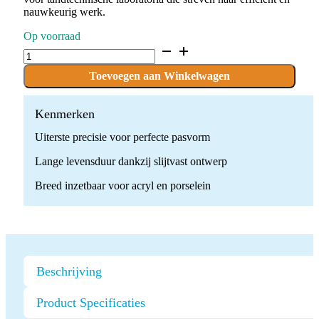
nauwkeurig werk.
Op voorraad
C.261KSF.104.023
x
5
Toevoegen aan Winkelwagen
boren
quantity
Kenmerken
Uiterste precisie voor perfecte pasvorm
Lange levensduur dankzij slijtvast ontwerp
Breed inzetbaar voor acryl en porselein
Beschrijving
Product Specificaties