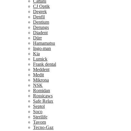
Cattani
CJ Optik
Degrek
Denfil
Dentium
Derungs
Diadent
Dürr
Hamamatsu
Ingo-man
Kia
Lumick
Frank dental
Meddent
Medit
Mikrona
NSK
Romidan
Rossicaws
Safe Relax
Septol
Soco
Sterilife
Tavom
Tecno-Gaz