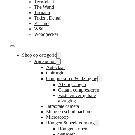
Tecnodent
The Wand
Tornado
Trident Dental
Visiano
W&H
Woodpecker
Shop op categorie
Apparatuur
Autoclaaf
Chirurgie
Compressoren & afzuiging
Afzuigslangen
Cattani compressoren
Vaste en verrijdbare
afzuiging
Intraorale camera
Meng en schudmachines
Microscoop
Röntgen & beeldvorming
Röntgen armen
Sensoren