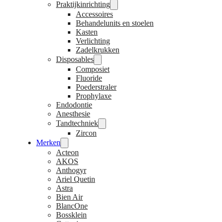
Praktijkinrichting
Accessoires
Behandelunits en stoelen
Kasten
Verlichting
Zadelkrukken
Disposables
Composiet
Fluoride
Poederstraler
Prophylaxe
Endodontie
Anesthesie
Tandtechniek
Zircon
Merken
Acteon
AKOS
Anthogyr
Ariel Quetin
Astra
Bien Air
BlancOne
Bossklein