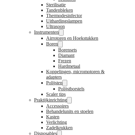
Sterilisatie
Tandenbleken
Thermodesinfector
Uithardingslampen
Ultrasoon
Instrumenten
Airrotoren en Hoekstukken
Boren
Borensets
Diamant
Frezen
Hardmetaal
Koppelingen, micromotoren &
adapters
Polijsten
Polijstborstels
Scaler tips
Praktijkinrichting
Accessoires
Behandelunits en stoelen
Kasten
Verlichting
Zadelkrukken
Disposables