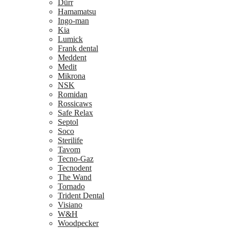
Dürr
Hamamatsu
Ingo-man
Kia
Lumick
Frank dental
Meddent
Medit
Mikrona
NSK
Romidan
Rossicaws
Safe Relax
Septol
Soco
Sterilife
Tavom
Tecno-Gaz
Tecnodent
The Wand
Tornado
Trident Dental
Visiano
W&H
Woodpecker