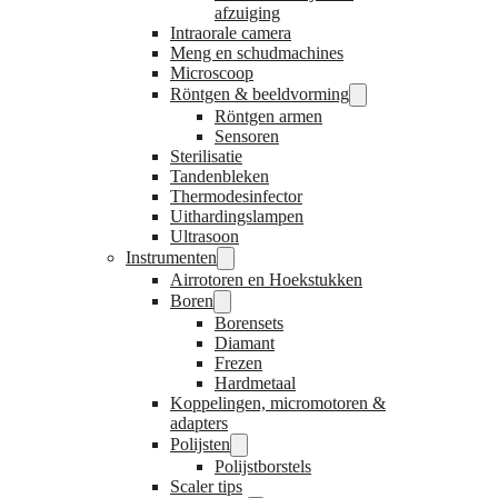
afzuiging
Intraorale camera
Meng en schudmachines
Microscoop
Röntgen & beeldvorming
Röntgen armen
Sensoren
Sterilisatie
Tandenbleken
Thermodesinfector
Uithardingslampen
Ultrasoon
Instrumenten
Airrotoren en Hoekstukken
Boren
Borensets
Diamant
Frezen
Hardmetaal
Koppelingen, micromotoren &
adapters
Polijsten
Polijstborstels
Scaler tips