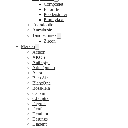
Composiet
Fluoride
Poederstraler
Prophylaxe
Endodontie
Anesthesie
Tandtechniek
Zircon
Merken
Acteon
AKOS
Anthogyr
Ariel Quetin
Astra
Bien Air
BlancOne
Bossklein
Cattani
CJ Optik
Degrek
Denfil
Dentium
Derungs
Diadent