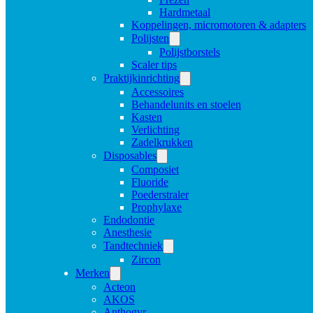
Hardmetaal
Koppelingen, micromotoren & adapters
Polijsten
Polijstborstels
Scaler tips
Praktijkinrichting
Accessoires
Behandelunits en stoelen
Kasten
Verlichting
Zadelkrukken
Disposables
Composiet
Fluoride
Poederstraler
Prophylaxe
Endodontie
Anesthesie
Tandtechniek
Zircon
Merken
Acteon
AKOS
Anthogyr