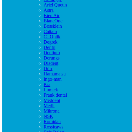
Ariel Quetin
Astra
Bien Air
BlancOne
Bossklein
Cattani
CJ Optik
Degrek
Denfil
Dentium
Derungs
Diadent
Dürr
Hamamatsu
Ingo-man
Kia
Lumick
Frank dental
Meddent
Medit
Mikrona
NSK
Romidan
Rossicaws