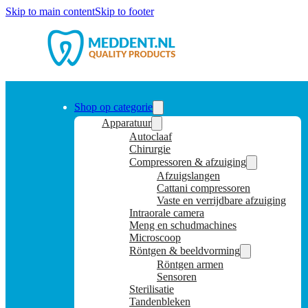
Skip to main content
Skip to footer
Shop op categorie
Apparatuur
Autoclaaf
Chirurgie
Compressoren & afzuiging
Afzuigslangen
Cattani compressoren
Vaste en verrijdbare afzuiging
Intraorale camera
Meng en schudmachines
Microscoop
Röntgen & beeldvorming
Röntgen armen
Sensoren
Sterilisatie
Tandenbleken