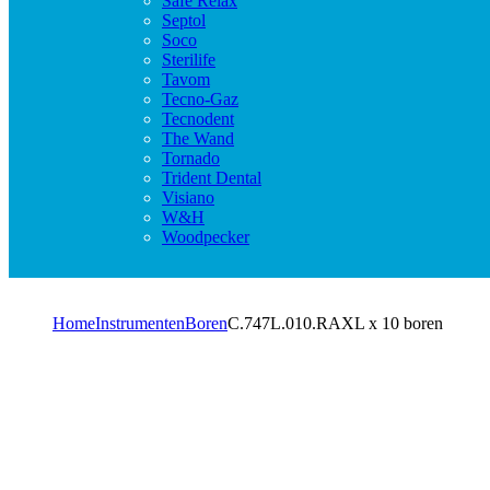
Safe Relax
Septol
Soco
Sterilife
Tavom
Tecno-Gaz
Tecnodent
The Wand
Tornado
Trident Dental
Visiano
W&H
Woodpecker
Home
Instrumenten
Boren
C.747L.010.RAXL x 10 boren