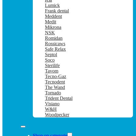
Lumick
Frank dental
Meddent
Medit
Mikrona
NSK
Romidan
Rossicaws
Safe Relax
Septol
Soco
Sterilife
Tavom
Tecno-Gaz
Tecnodent
The Wand
Tornado
Trident Dental
Visiano
W&H
Woodpecker
Shop op categorie