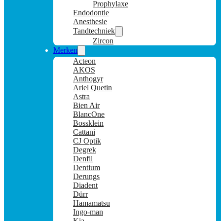
Prophylaxe
Endodontie
Anesthesie
Tandtechniek
Zircon
Merken
Acteon
AKOS
Anthogyr
Ariel Quetin
Astra
Bien Air
BlancOne
Bossklein
Cattani
CJ Optik
Degrek
Denfil
Dentium
Derungs
Diadent
Dürr
Hamamatsu
Ingo-man
Kia