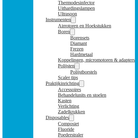
Thermodesinfector
Uithardingslampen
Ultrasoon
Instrumenten
Airrotoren en Hoekstukken
Boren
Borensets
Diamant
Frezen
Hardmetaal
Koppelingen, micromotoren & adapters
Polijsten
Polijstborstels
Scaler tips
Praktijkinrichting
Accessoires
Behandelunits en stoelen
Kasten
Verlichting
Zadelkrukken
Disposables
Composiet
Fluoride
Poederstraler