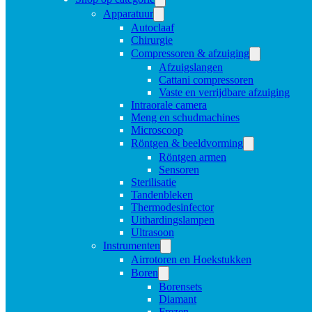
Apparatuur
Autoclaaf
Chirurgie
Compressoren & afzuiging
Afzuigslangen
Cattani compressoren
Vaste en verrijdbare afzuiging
Intraorale camera
Meng en schudmachines
Microscoop
Röntgen & beeldvorming
Röntgen armen
Sensoren
Sterilisatie
Tandenbleken
Thermodesinfector
Uithardingslampen
Ultrasoon
Instrumenten
Airrotoren en Hoekstukken
Boren
Borensets
Diamant
Frezen