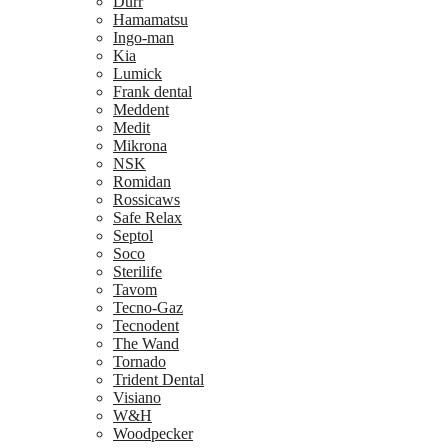
Dürr
Hamamatsu
Ingo-man
Kia
Lumick
Frank dental
Meddent
Medit
Mikrona
NSK
Romidan
Rossicaws
Safe Relax
Septol
Soco
Sterilife
Tavom
Tecno-Gaz
Tecnodent
The Wand
Tornado
Trident Dental
Visiano
W&H
Woodpecker