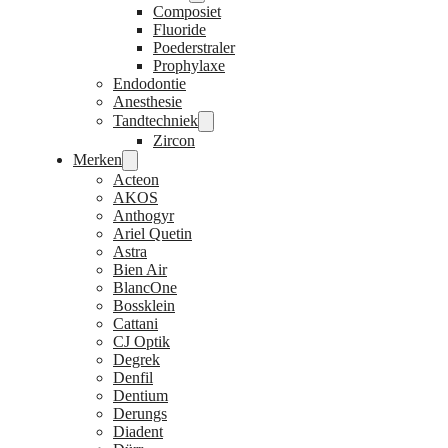
Composiet
Fluoride
Poederstraler
Prophylaxe
Endodontie
Anesthesie
Tandtechniek
Zircon
Merken
Acteon
AKOS
Anthogyr
Ariel Quetin
Astra
Bien Air
BlancOne
Bossklein
Cattani
CJ Optik
Degrek
Denfil
Dentium
Derungs
Diadent