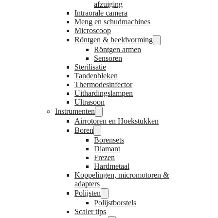
afzuiging
Intraorale camera
Meng en schudmachines
Microscoop
Röntgen & beeldvorming
Röntgen armen
Sensoren
Sterilisatie
Tandenbleken
Thermodesinfector
Uithardingslampen
Ultrasoon
Instrumenten
Airrotoren en Hoekstukken
Boren
Borensets
Diamant
Frezen
Hardmetaal
Koppelingen, micromotoren &
adapters
Polijsten
Polijstborstels
Scaler tips