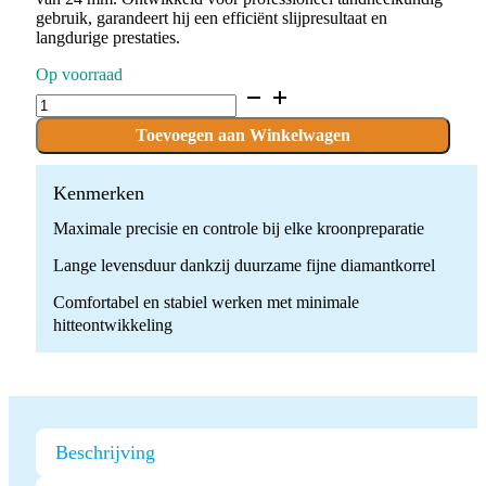
gebruik, garandeert hij een efficiënt slijpresultaat en
langdurige prestaties.
Op voorraad
D.850L.016.F.FG
x
10
Toevoegen aan Winkelwagen
Boren
quantity
Kenmerken
Maximale precisie en controle bij elke kroonpreparatie
Lange levensduur dankzij duurzame fijne diamantkorrel
Comfortabel en stabiel werken met minimale
hitteontwikkeling
Beschrijving