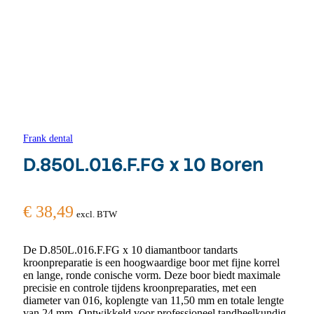
Frank dental
D.850L.016.F.FG x 10 Boren
€
38,49
excl. BTW
De D.850L.016.F.FG x 10 diamantboor tandarts
kroonpreparatie is een hoogwaardige boor met fijne korrel
en lange, ronde conische vorm. Deze boor biedt maximale
precisie en controle tijdens kroonpreparaties, met een
diameter van 016, koplengte van 11,50 mm en totale lengte
van 24 mm. Ontwikkeld voor professioneel tandheelkundig