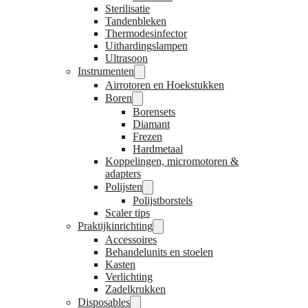
Sterilisatie
Tandenbleken
Thermodesinfector
Uithardingslampen
Ultrasoon
Instrumenten
Airrotoren en Hoekstukken
Boren
Borensets
Diamant
Frezen
Hardmetaal
Koppelingen, micromotoren &
adapters
Polijsten
Polijstborstels
Scaler tips
Praktijkinrichting
Accessoires
Behandelunits en stoelen
Kasten
Verlichting
Zadelkrukken
Disposables