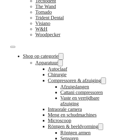
Tecnodent
The Wand
Tornado
Trident Dental
Visiano
W&H
Woodpecker
Shop op categorie
Apparatuur
Autoclaaf
Chirurgie
Compressoren & afzuiging
Afzuigslangen
Cattani compressoren
Vaste en verrijdbare
afzuiging
Intraorale camera
Meng en schudmachines
Microscoop
Röntgen & beeldvorming
Röntgen armen
Sensoren