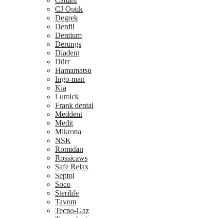
Cattani
CJ Optik
Degrek
Denfil
Dentium
Derungs
Diadent
Dürr
Hamamatsu
Ingo-man
Kia
Lumick
Frank dental
Meddent
Medit
Mikrona
NSK
Romidan
Rossicaws
Safe Relax
Septol
Soco
Sterilife
Tavom
Tecno-Gaz