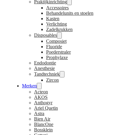
Praktijkinrichting
Accessoires
Behandelunits en stoelen
Kasten
Verlichting
Zadelkrukken
Disposables
Composiet
Fluoride
Poederstraler
Prophylaxe
Endodontie
Anesthesie
Tandtechniek
Zircon
Merken
Acteon
AKOS
Anthogyr
Ariel Quetin
Astra
Bien Air
BlancOne
Bossklein