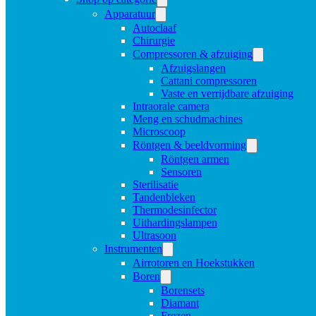
Apparatuur
Autoclaaf
Chirurgie
Compressoren & afzuiging
Afzuigslangen
Cattani compressoren
Vaste en verrijdbare afzuiging
Intraorale camera
Meng en schudmachines
Microscoop
Röntgen & beeldvorming
Röntgen armen
Sensoren
Sterilisatie
Tandenbleken
Thermodesinfector
Uithardingslampen
Ultrasoon
Instrumenten
Airrotoren en Hoekstukken
Boren
Borensets
Diamant
Frezen