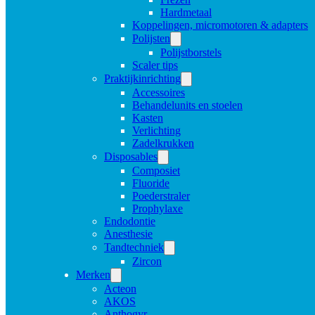
Hardmetaal
Koppelingen, micromotoren & adapters
Polijsten
Polijstborstels
Scaler tips
Praktijkinrichting
Accessoires
Behandelunits en stoelen
Kasten
Verlichting
Zadelkrukken
Disposables
Composiet
Fluoride
Poederstraler
Prophylaxe
Endodontie
Anesthesie
Tandtechniek
Zircon
Merken
Acteon
AKOS
Anthogyr