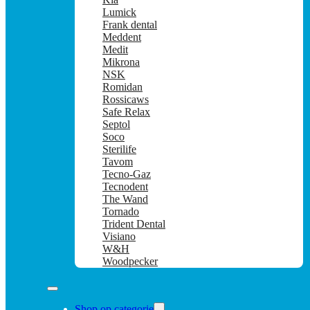
Lumick
Frank dental
Meddent
Medit
Mikrona
NSK
Romidan
Rossicaws
Safe Relax
Septol
Soco
Sterilife
Tavom
Tecno-Gaz
Tecnodent
The Wand
Tornado
Trident Dental
Visiano
W&H
Woodpecker
Shop op categorie