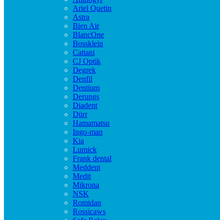
Ariel Quetin
Astra
Bien Air
BlancOne
Bossklein
Cattani
CJ Optik
Degrek
Denfil
Dentium
Derungs
Diadent
Dürr
Hamamatsu
Ingo-man
Kia
Lumick
Frank dental
Meddent
Medit
Mikrona
NSK
Romidan
Rossicaws