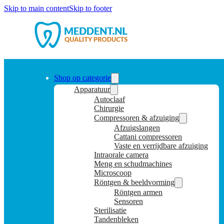
Skip to main content
Skip to footer
Shop op categorie
Apparatuur
Autoclaaf
Chirurgie
Compressoren & afzuiging
Afzuigslangen
Cattani compressoren
Vaste en verrijdbare afzuiging
Intraorale camera
Meng en schudmachines
Microscoop
Röntgen & beeldvorming
Röntgen armen
Sensoren
Sterilisatie
Tandenbleken