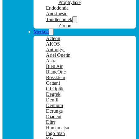
Prophylaxe
Endodontie
Anesthesie
Tandtechniek
Zircon
Merken
Acteon
AKOS
Anthogyr
Ariel Quetin
Astra
Bien Air
BlancOne
Bossklein
Cattani
CJ Optik
Degrek
Denfil
Dentium
Derungs
Diadent
Dürr
Hamamatsu
Ingo-man
Kia