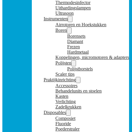
Thermodesinfector
Uithardingslampen
Ultrasoon
Instrumenten
Airrotoren en Hoekstukken
Boren
Borensets
Diamant
Frezen
Hardmetaal
Koppelingen, micromotoren & adapters
Polijsten
Polijstborstels
Scaler tips
Praktijkinrichting
Accessoires
Behandelunits en stoelen
Kasten
Verlichting
Zadelkrukken
Disposables
Composiet
Fluoride
Poederstraler