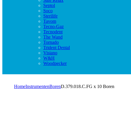
Safe Relax
Septol
Soco
Sterilife
Tavom
Tecno-Gaz
Tecnodent
The Wand
Tornado
Trident Dental
Visiano
W&H
Woodpecker
Home
Instrumenten
Boren
D.379.018.C.FG x 10 Boren