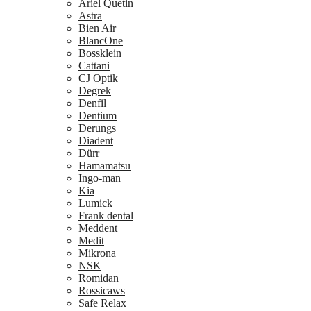
Ariel Quetin
Astra
Bien Air
BlancOne
Bossklein
Cattani
CJ Optik
Degrek
Denfil
Dentium
Derungs
Diadent
Dürr
Hamamatsu
Ingo-man
Kia
Lumick
Frank dental
Meddent
Medit
Mikrona
NSK
Romidan
Rossicaws
Safe Relax