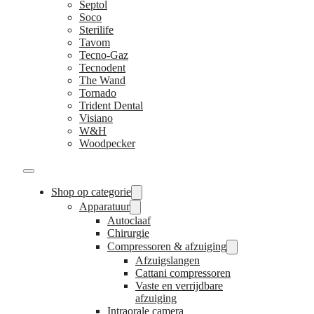
Septol
Soco
Sterilife
Tavom
Tecno-Gaz
Tecnodent
The Wand
Tornado
Trident Dental
Visiano
W&H
Woodpecker
Shop op categorie
Apparatuur
Autoclaaf
Chirurgie
Compressoren & afzuiging
Afzuigslangen
Cattani compressoren
Vaste en verrijdbare
afzuiging
Intraorale camera