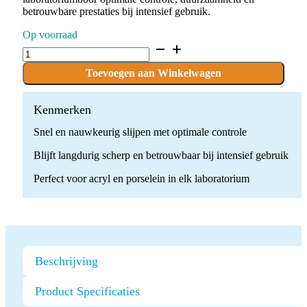
betrouwbare prestaties bij intensief gebruik.
Op voorraad
D.850.014.G.HP
x
10
Toevoegen aan Winkelwagen
boren
quantity
Kenmerken
Snel en nauwkeurig slijpen met optimale controle
Blijft langdurig scherp en betrouwbaar bij intensief gebruik
Perfect voor acryl en porselein in elk laboratorium
Beschrijving
Product Specificaties