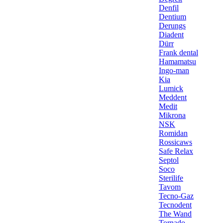
Denfil
Dentium
Derungs
Diadent
Dürr
Frank dental
Hamamatsu
Ingo-man
Kia
Lumick
Meddent
Medit
Mikrona
NSK
Romidan
Rossicaws
Safe Relax
Septol
Soco
Sterilife
Tavom
Tecno-Gaz
Tecnodent
The Wand
Tornado