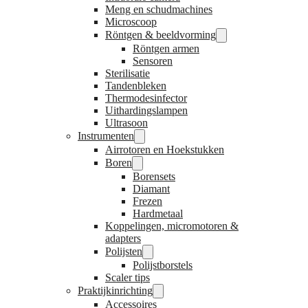
Meng en schudmachines
Microscoop
Röntgen & beeldvorming
Röntgen armen
Sensoren
Sterilisatie
Tandenbleken
Thermodesinfector
Uithardingslampen
Ultrasoon
Instrumenten
Airrotoren en Hoekstukken
Boren
Borensets
Diamant
Frezen
Hardmetaal
Koppelingen, micromotoren &
adapters
Polijsten
Polijstborstels
Scaler tips
Praktijkinrichting
Accessoires