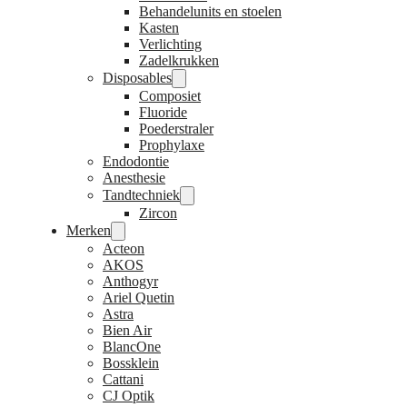
Behandelunits en stoelen
Kasten
Verlichting
Zadelkrukken
Disposables
Composiet
Fluoride
Poederstraler
Prophylaxe
Endodontie
Anesthesie
Tandtechniek
Zircon
Merken
Acteon
AKOS
Anthogyr
Ariel Quetin
Astra
Bien Air
BlancOne
Bossklein
Cattani
CJ Optik