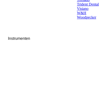
Trident Dental
Visiano
W&H
Woodpecker
Instrumenten