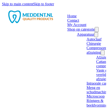
Skip to main content
Skip to footer
Home
Contact
My Account
Shop op categorie
Apparatuur
Autoclaaf
Chirurgie
Compressore
afzuiging
Afzuig
Cattani
compre
Vaste e
verrijd
afzuigi
Intraorale ca
Meng en
schudmachine
Microscoop
Röntgen &
beeldvorming