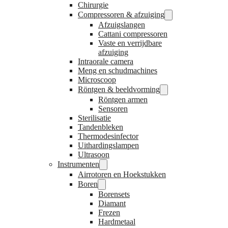
Chirurgie
Compressoren & afzuiging
Afzuigslangen
Cattani compressoren
Vaste en verrijdbare
afzuiging
Intraorale camera
Meng en schudmachines
Microscoop
Röntgen & beeldvorming
Röntgen armen
Sensoren
Sterilisatie
Tandenbleken
Thermodesinfector
Uithardingslampen
Ultrasoon
Instrumenten
Airrotoren en Hoekstukken
Boren
Borensets
Diamant
Frezen
Hardmetaal