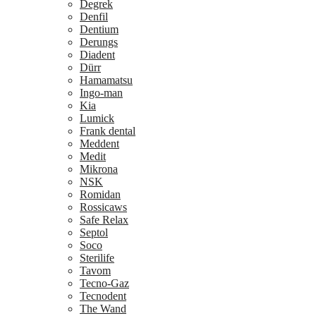
Degrek
Denfil
Dentium
Derungs
Diadent
Dürr
Hamamatsu
Ingo-man
Kia
Lumick
Frank dental
Meddent
Medit
Mikrona
NSK
Romidan
Rossicaws
Safe Relax
Septol
Soco
Sterilife
Tavom
Tecno-Gaz
Tecnodent
The Wand