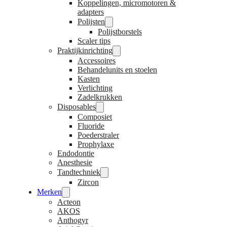
Koppelingen, micromotoren &
adapters
Polijsten
Polijstborstels
Scaler tips
Praktijkinrichting
Accessoires
Behandelunits en stoelen
Kasten
Verlichting
Zadelkrukken
Disposables
Composiet
Fluoride
Poederstraler
Prophylaxe
Endodontie
Anesthesie
Tandtechniek
Zircon
Merken
Acteon
AKOS
Anthogyr