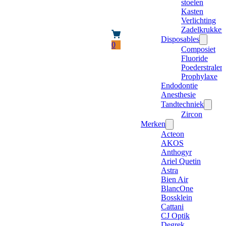
stoelen
Kasten
Verlichting
Zadelkrukken
Disposables
0
Composiet
Fluoride
Poederstraler
Prophylaxe
Endodontie
Anesthesie
Tandtechniek
Zircon
Merken
Acteon
AKOS
Anthogyr
Ariel Quetin
Astra
Bien Air
BlancOne
Bossklein
Cattani
CJ Optik
Degrek