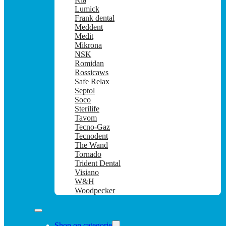
Lumick
Frank dental
Meddent
Medit
Mikrona
NSK
Romidan
Rossicaws
Safe Relax
Septol
Soco
Sterilife
Tavom
Tecno-Gaz
Tecnodent
The Wand
Tornado
Trident Dental
Visiano
W&H
Woodpecker
Shop op categorie