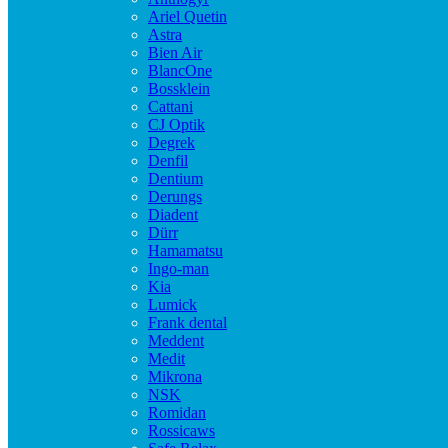
Ariel Quetin
Astra
Bien Air
BlancOne
Bossklein
Cattani
CJ Optik
Degrek
Denfil
Dentium
Derungs
Diadent
Dürr
Hamamatsu
Ingo-man
Kia
Lumick
Frank dental
Meddent
Medit
Mikrona
NSK
Romidan
Rossicaws