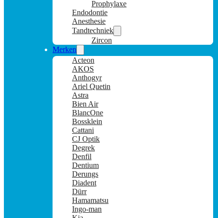
Prophylaxe
Endodontie
Anesthesie
Tandtechniek
Zircon
Merken
Acteon
AKOS
Anthogyr
Ariel Quetin
Astra
Bien Air
BlancOne
Bossklein
Cattani
CJ Optik
Degrek
Denfil
Dentium
Derungs
Diadent
Dürr
Hamamatsu
Ingo-man
Kia