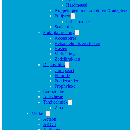
Hardmetaal
Koppelingen, micromotoren & adapters
Polijsten
Polijstborstels
Scaler tips
Praktijkinrichting
Accessoires
Behandelunits en stoelen
Kasten
Verlichting
Zadelkrukken
Disposables
Composiet
Fluoride
Poederstraler
Prophylaxe
Endodontie
Anesthesie
Tandtechniek
Zircon
Merken
Acteon
AKOS
Anthogyr