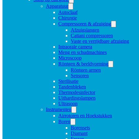
Apparatuur
Autoclaaf
Chirurgie
Compressoren & afzuiging
Afzuigslangen
Cattani compressoren
Vaste en verrijdbare afzuiging
Intraorale camera
Meng en schudmachines
Microscoop
Röntgen & beeldvorming
Röntgen armen
Sensoren
Sterilisatie
Tandenbleken
Thermodesinfector
Uithardingslampen
Ultrasoon
Instrumenten
Airrotoren en Hoekstukken
Boren
Borensets
Diamant
Frezen