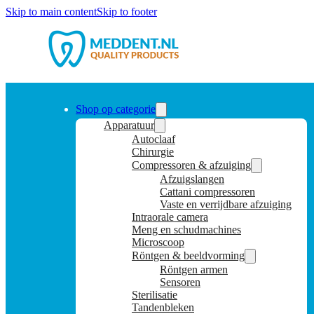
Skip to main content
Skip to footer
Shop op categorie
Apparatuur
Autoclaaf
Chirurgie
Compressoren & afzuiging
Afzuigslangen
Cattani compressoren
Vaste en verrijdbare afzuiging
Intraorale camera
Meng en schudmachines
Microscoop
Röntgen & beeldvorming
Röntgen armen
Sensoren
Sterilisatie
Tandenbleken