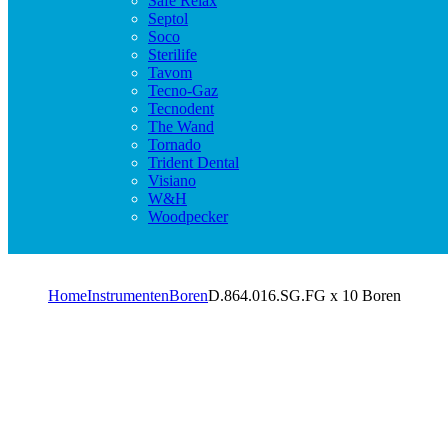
Safe Relax
Septol
Soco
Sterilife
Tavom
Tecno-Gaz
Tecnodent
The Wand
Tornado
Trident Dental
Visiano
W&H
Woodpecker
Home
Instrumenten
Boren
D.864.016.SG.FG x 10 Boren