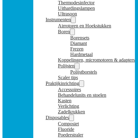
Thermodesinfector
Uithardingslampen
Ultrasoon
Instrumenten
Airrotoren en Hoekstukken
Boren
Borensets
Diamant
Frezen
Hardmetaal
Koppelingen, micromotoren & adapters
Polijsten
Polijstborstels
Scaler tips
Praktijkinrichting
Accessoires
Behandelunits en stoelen
Kasten
Verlichting
Zadelkrukken
Disposables
Composiet
Fluoride
Poederstraler