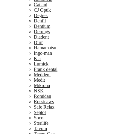
Cattani
CJ Optik
Degrek
Denfil
Dentium
Derungs
Diadent
Dürr
Hamamatsu
Ingo-man
Kia
Lumick
Frank dental
Meddent
Medit
Mikrona
NSK
Romidan
Rossicaws
Safe Relax
Septol
Soco
Sterilife
Tavom
Tecno-Gaz