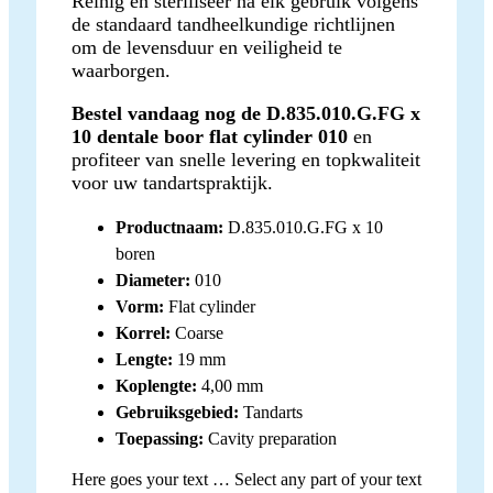
Reinig en steriliseer na elk gebruik volgens
de standaard tandheelkundige richtlijnen
om de levensduur en veiligheid te
waarborgen.
Bestel vandaag nog de D.835.010.G.FG x
10 dentale boor flat cylinder 010
en
profiteer van snelle levering en topkwaliteit
voor uw tandartspraktijk.
Productnaam:
D.835.010.G.FG x 10
boren
Diameter:
010
Vorm:
Flat cylinder
Korrel:
Coarse
Lengte:
19 mm
Koplengte:
4,00 mm
Gebruiksgebied:
Tandarts
Toepassing:
Cavity preparation
Here goes your text … Select any part of your text