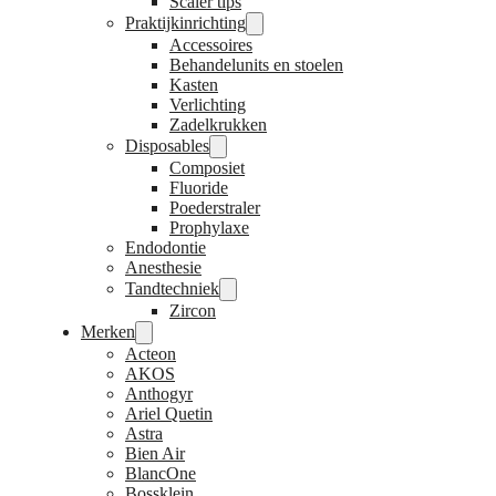
Scaler tips
Praktijkinrichting
Accessoires
Behandelunits en stoelen
Kasten
Verlichting
Zadelkrukken
Disposables
Composiet
Fluoride
Poederstraler
Prophylaxe
Endodontie
Anesthesie
Tandtechniek
Zircon
Merken
Acteon
AKOS
Anthogyr
Ariel Quetin
Astra
Bien Air
BlancOne
Bossklein