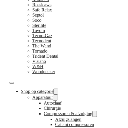
Rossicaws
Safe Relax
Septol
Soco
Sterilife
Tavom
Tecno-Gaz
Tecnodent
The Wand
Tornado
Trident Dental
Visiano
W&H
Woodpecker
Shop op categorie
Apparatuur
Autoclaaf
Chirurgie
Compressoren & afzuiging
Afzuigslangen
Cattani compressoren