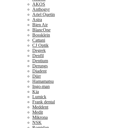
AKOS
Anthogyr
Ariel Quetin
Astra
Bien Air
BlancOne
Bossklein
Cattani
CJ Optik
Degrek
Denfil
Dentium
Derungs
Diadent
Dürr
Hamamatsu
Ingo-man
Kia
Lumick
Frank dental
Meddent
Medit
Mikrona
NSK
Romidan