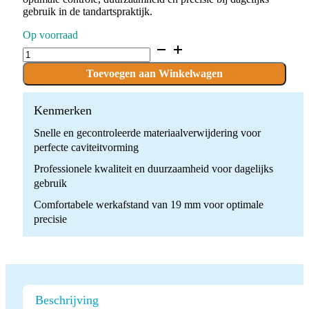
gebruik in de tandartspraktijk.
Op voorraad
D.835.010.G.FG
x
10
Toevoegen aan Winkelwagen
Boren
quantity
Kenmerken
Snelle en gecontroleerde materiaalverwijdering voor
perfecte caviteitvorming
Professionele kwaliteit en duurzaamheid voor dagelijks
gebruik
Comfortabele werkafstand van 19 mm voor optimale
precisie
Beschrijving