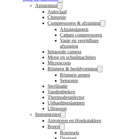
Apparatuur
Autoclaaf
Chirurgie
Compressoren & afzuiging
Afzuigslangen
Cattani compressoren
Vaste en verrijdbare
afzuiging
Intraorale camera
Meng en schudmachines
Microscoop
Röntgen & beeldvorming
Röntgen armen
Sensoren
Sterilisatie
Tandenbleken
Thermodesinfector
Uithardingslampen
Ultrasoon
Instrumenten
Airrotoren en Hoekstukken
Boren
Borensets
Diamant