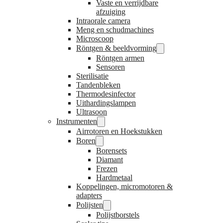
Vaste en verrijdbare
afzuiging
Intraorale camera
Meng en schudmachines
Microscoop
Röntgen & beeldvorming
Röntgen armen
Sensoren
Sterilisatie
Tandenbleken
Thermodesinfector
Uithardingslampen
Ultrasoon
Instrumenten
Airrotoren en Hoekstukken
Boren
Borensets
Diamant
Frezen
Hardmetaal
Koppelingen, micromotoren &
adapters
Polijsten
Polijstborstels