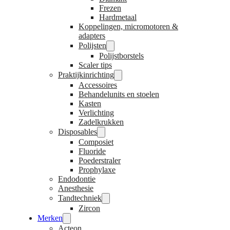
Frezen
Hardmetaal
Koppelingen, micromotoren &
adapters
Polijsten
Polijstborstels
Scaler tips
Praktijkinrichting
Accessoires
Behandelunits en stoelen
Kasten
Verlichting
Zadelkrukken
Disposables
Composiet
Fluoride
Poederstraler
Prophylaxe
Endodontie
Anesthesie
Tandtechniek
Zircon
Merken
Acteon