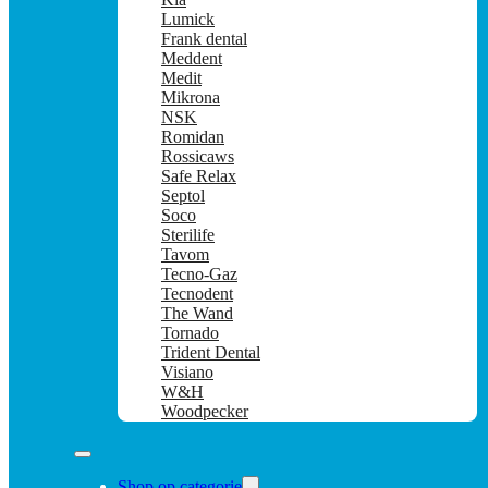
Lumick
Frank dental
Meddent
Medit
Mikrona
NSK
Romidan
Rossicaws
Safe Relax
Septol
Soco
Sterilife
Tavom
Tecno-Gaz
Tecnodent
The Wand
Tornado
Trident Dental
Visiano
W&H
Woodpecker
Shop op categorie