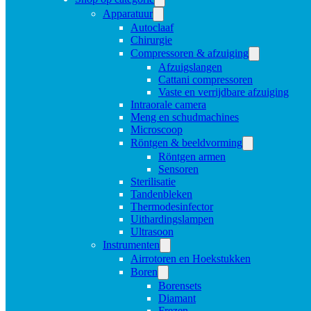
Apparatuur
Autoclaaf
Chirurgie
Compressoren & afzuiging
Afzuigslangen
Cattani compressoren
Vaste en verrijdbare afzuiging
Intraorale camera
Meng en schudmachines
Microscoop
Röntgen & beeldvorming
Röntgen armen
Sensoren
Sterilisatie
Tandenbleken
Thermodesinfector
Uithardingslampen
Ultrasoon
Instrumenten
Airrotoren en Hoekstukken
Boren
Borensets
Diamant
Frezen