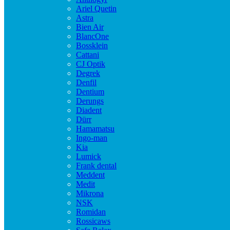
Ariel Quetin
Astra
Bien Air
BlancOne
Bossklein
Cattani
CJ Optik
Degrek
Denfil
Dentium
Derungs
Diadent
Dürr
Hamamatsu
Ingo-man
Kia
Lumick
Frank dental
Meddent
Medit
Mikrona
NSK
Romidan
Rossicaws