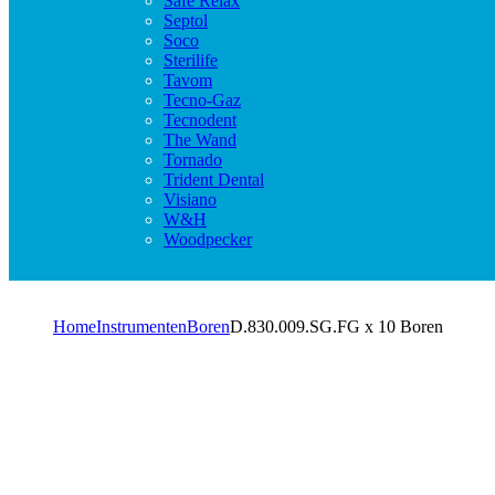
Safe Relax
Septol
Soco
Sterilife
Tavom
Tecno-Gaz
Tecnodent
The Wand
Tornado
Trident Dental
Visiano
W&H
Woodpecker
Home
Instrumenten
Boren
D.830.009.SG.FG x 10 Boren