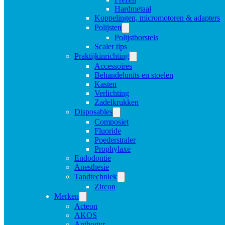
Hardmetaal
Koppelingen, micromotoren & adapters
Polijsten
Polijstborstels
Scaler tips
Praktijkinrichting
Accessoires
Behandelunits en stoelen
Kasten
Verlichting
Zadelkrukken
Disposables
Composiet
Fluoride
Poederstraler
Prophylaxe
Endodontie
Anesthesie
Tandtechniek
Zircon
Merken
Acteon
AKOS
Anthogyr