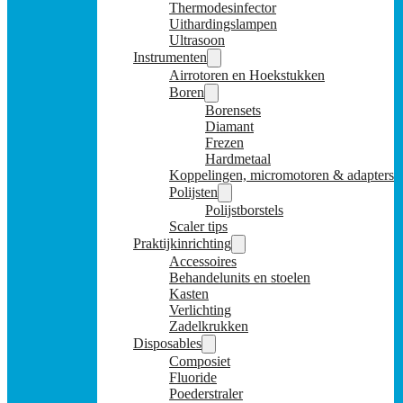
Thermodesinfector
Uithardingslampen
Ultrasoon
Instrumenten
Airrotoren en Hoekstukken
Boren
Borensets
Diamant
Frezen
Hardmetaal
Koppelingen, micromotoren & adapters
Polijsten
Polijstborstels
Scaler tips
Praktijkinrichting
Accessoires
Behandelunits en stoelen
Kasten
Verlichting
Zadelkrukken
Disposables
Composiet
Fluoride
Poederstraler