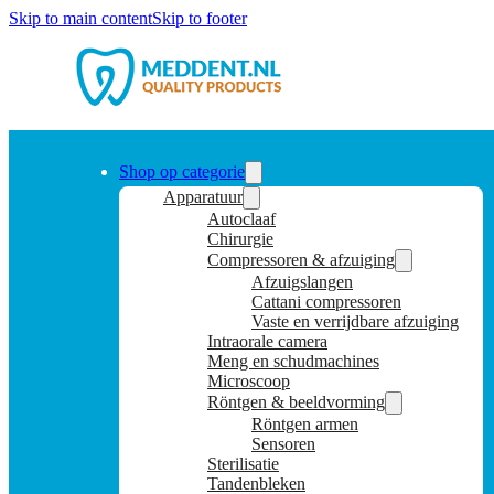
Skip to main content
Skip to footer
Shop op categorie
Apparatuur
Autoclaaf
Chirurgie
Compressoren & afzuiging
Afzuigslangen
Cattani compressoren
Vaste en verrijdbare afzuiging
Intraorale camera
Meng en schudmachines
Microscoop
Röntgen & beeldvorming
Röntgen armen
Sensoren
Sterilisatie
Tandenbleken