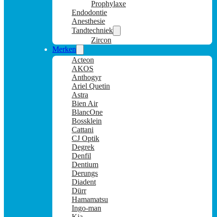
Prophylaxe
Endodontie
Anesthesie
Tandtechniek
Zircon
Merken
Acteon
AKOS
Anthogyr
Ariel Quetin
Astra
Bien Air
BlancOne
Bossklein
Cattani
CJ Optik
Degrek
Denfil
Dentium
Derungs
Diadent
Dürr
Hamamatsu
Ingo-man
Kia