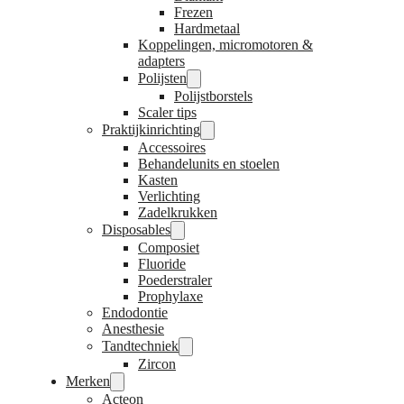
Frezen
Hardmetaal
Koppelingen, micromotoren &
adapters
Polijsten
Polijstborstels
Scaler tips
Praktijkinrichting
Accessoires
Behandelunits en stoelen
Kasten
Verlichting
Zadelkrukken
Disposables
Composiet
Fluoride
Poederstraler
Prophylaxe
Endodontie
Anesthesie
Tandtechniek
Zircon
Merken
Acteon