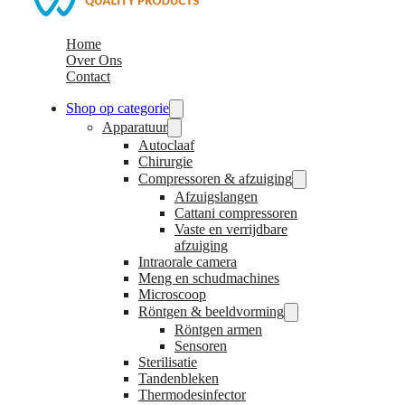
Home
Over Ons
Contact
Shop op categorie
Apparatuur
Autoclaaf
Chirurgie
Compressoren & afzuiging
Afzuigslangen
Cattani compressoren
Vaste en verrijdbare
afzuiging
Intraorale camera
Meng en schudmachines
Microscoop
Röntgen & beeldvorming
Röntgen armen
Sensoren
Sterilisatie
Tandenbleken
Thermodesinfector