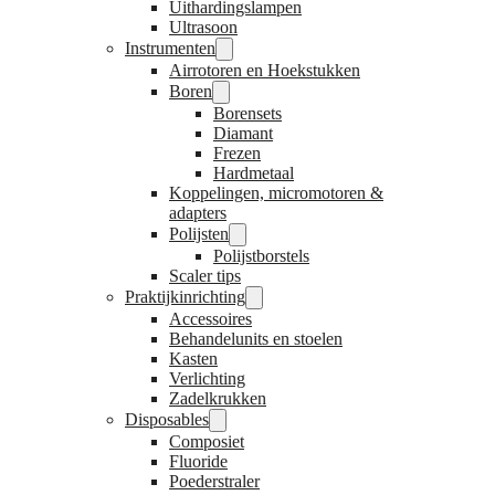
Uithardingslampen
Ultrasoon
Instrumenten
Airrotoren en Hoekstukken
Boren
Borensets
Diamant
Frezen
Hardmetaal
Koppelingen, micromotoren &
adapters
Polijsten
Polijstborstels
Scaler tips
Praktijkinrichting
Accessoires
Behandelunits en stoelen
Kasten
Verlichting
Zadelkrukken
Disposables
Composiet
Fluoride
Poederstraler