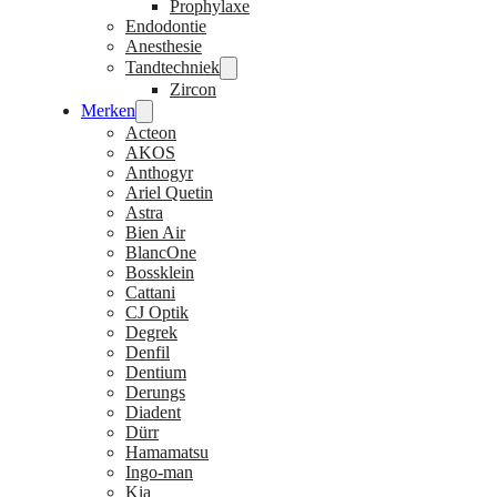
Prophylaxe
Endodontie
Anesthesie
Tandtechniek
Zircon
Merken
Acteon
AKOS
Anthogyr
Ariel Quetin
Astra
Bien Air
BlancOne
Bossklein
Cattani
CJ Optik
Degrek
Denfil
Dentium
Derungs
Diadent
Dürr
Hamamatsu
Ingo-man
Kia