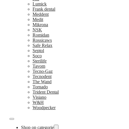
Lumick
Frank dental
Meddent
Medit
Mikrona
NSK
Romidan
Rossicaws
Safe Relax
Septol
Soco
Sterilife
Tavom
Tecno-Gaz
Tecnodent
The Wand
Tornado
Trident Dental
Visiano
W&H
Woodpecker
Shop op categorie