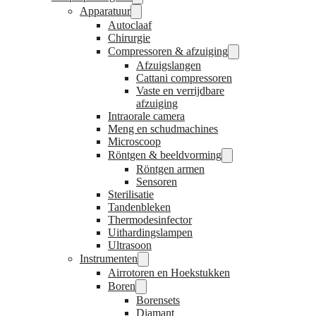
Apparatuur
Autoclaaf
Chirurgie
Compressoren & afzuiging
Afzuigslangen
Cattani compressoren
Vaste en verrijdbare
afzuiging
Intraorale camera
Meng en schudmachines
Microscoop
Röntgen & beeldvorming
Röntgen armen
Sensoren
Sterilisatie
Tandenbleken
Thermodesinfector
Uithardingslampen
Ultrasoon
Instrumenten
Airrotoren en Hoekstukken
Boren
Borensets
Diamant