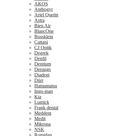
AKOS
Anthogyr
Ariel Quetin
Astra
Bien Air
BlancOne
Bossklein
Cattani
CJ Optik
Degrek
Denfil
Dentium
Derungs
Diadent
Dürr
Hamamatsu
Ingo-man
Kia
Lumick
Frank dental
Meddent
Medit
Mikrona
NSK
Romidan