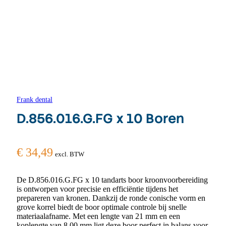
Frank dental
D.856.016.G.FG x 10 Boren
€
34,49
excl. BTW
De D.856.016.G.FG x 10 tandarts boor kroonvoorbereiding
is ontworpen voor precisie en efficiëntie tijdens het
prepareren van kronen. Dankzij de ronde conische vorm en
grove korrel biedt de boor optimale controle bij snelle
materiaalafname. Met een lengte van 21 mm en een
koplengte van 8,00 mm ligt deze boor perfect in balans voor