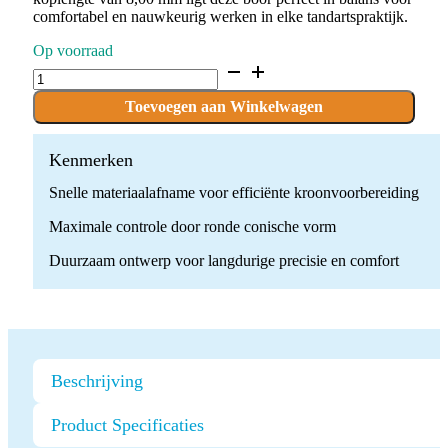
comfortabel en nauwkeurig werken in elke tandartspraktijk.
Op voorraad
D.856.016.G.FG
x
10
Toevoegen aan Winkelwagen
Boren
quantity
Kenmerken
Snelle materiaalafname voor efficiënte kroonvoorbereiding
Maximale controle door ronde conische vorm
Duurzaam ontwerp voor langdurige precisie en comfort
Beschrijving
Product Specificaties