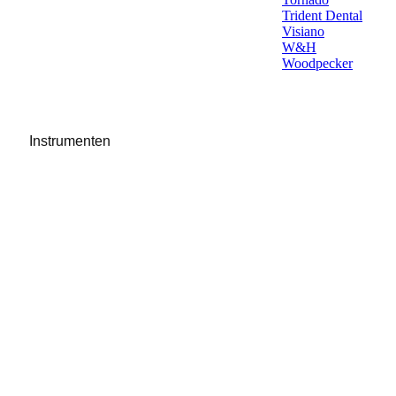
Trident Dental
Visiano
W&H
Woodpecker
Instrumenten