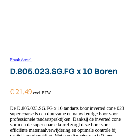
Frank dental
D.805.023.SG.FG x 10 Boren
€
21,49
excl. BTW
De D.805.023.SG.FG x 10 tandarts boor inverted cone 023
super coarse is een duurzame en nauwkeurige boor voor
professionele tandartspraktijken. Dankzij de inverted cone
vorm en de super coarse korrel zorgt deze boor voor
efficiënte materiaalverwijdering en optimale controle bij
caviteitsvoorbereiding. Met een diameter van 023, een