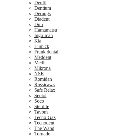
Denfil
Dentium
Derungs
Diadent
Dürr
Hamamatsu
Ingo-man
Kia
Lumick
Frank dental
Meddent
Medit
Mikrona
NSK
Romidan
Rossicaws
Safe Relax
Septol
Soco
Sterilife
Tavom
Tecno-Gaz
Tecnodent
The Wand
Tornado