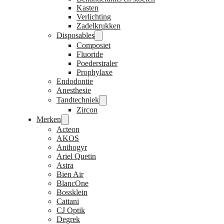
Kasten
Verlichting
Zadelkrukken
Disposables
Composiet
Fluoride
Poederstraler
Prophylaxe
Endodontie
Anesthesie
Tandtechniek
Zircon
Merken
Acteon
AKOS
Anthogyr
Ariel Quetin
Astra
Bien Air
BlancOne
Bossklein
Cattani
CJ Optik
Degrek