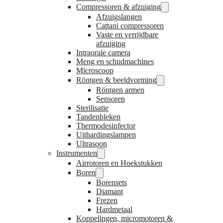
Compressoren & afzuiging
Afzuigslangen
Cattani compressoren
Vaste en verrijdbare
afzuiging
Intraorale camera
Meng en schudmachines
Microscoop
Röntgen & beeldvorming
Röntgen armen
Sensoren
Sterilisatie
Tandenbleken
Thermodesinfector
Uithardingslampen
Ultrasoon
Instrumenten
Airrotoren en Hoekstukken
Boren
Borensets
Diamant
Frezen
Hardmetaal
Koppelingen, micromotoren &