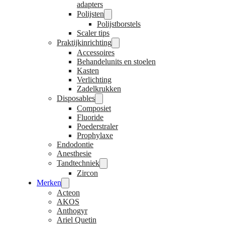
adapters
Polijsten
Polijstborstels
Scaler tips
Praktijkinrichting
Accessoires
Behandelunits en stoelen
Kasten
Verlichting
Zadelkrukken
Disposables
Composiet
Fluoride
Poederstraler
Prophylaxe
Endodontie
Anesthesie
Tandtechniek
Zircon
Merken
Acteon
AKOS
Anthogyr
Ariel Quetin