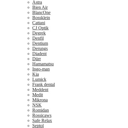
Astra
Bien Air
BlancOne
Bossklein
Cattani
CJ Optik
Degrek
Denfil
Dentium
Derungs
Diadent
Dürr
Hamamatsu
Ingo-man
Kia
Lumick
Frank dental
Meddent
Medit
Mikrona
NSK
Romidan
Rossicaws
Safe Relax
Septol