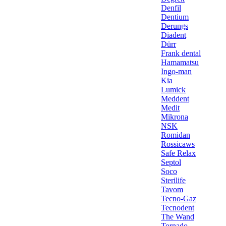
Denfil
Dentium
Derungs
Diadent
Dürr
Frank dental
Hamamatsu
Ingo-man
Kia
Lumick
Meddent
Medit
Mikrona
NSK
Romidan
Rossicaws
Safe Relax
Septol
Soco
Sterilife
Tavom
Tecno-Gaz
Tecnodent
The Wand
Tornado