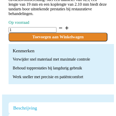
lengte van 19 mm en een koplengte van 2.10 mm biedt deze
tandarts boor uitstekende prestaties bij restauratieve
behandelingen.
Op voorraad
D.805.023.SG.FG
x
10
Toevoegen aan Winkelwagen
Boren
quantity
Kenmerken
Verwijder snel materiaal met maximale controle
Behoud topprestaties bij langdurig gebruik
Werk sneller met precisie en patiëntcomfort
Beschrijving