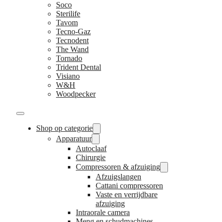
Soco
Sterilife
Tavom
Tecno-Gaz
Tecnodent
The Wand
Tornado
Trident Dental
Visiano
W&H
Woodpecker
Shop op categorie
Apparatuur
Autoclaaf
Chirurgie
Compressoren & afzuiging
Afzuigslangen
Cattani compressoren
Vaste en verrijdbare
afzuiging
Intraorale camera
Meng en schudmachines