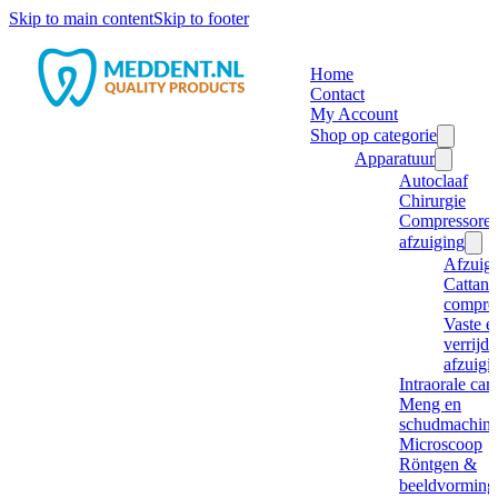
Skip to main content
Skip to footer
Home
Contact
My Account
Shop op categorie
Apparatuur
Autoclaaf
Chirurgie
Compressore
afzuiging
Afzuig
Cattani
compre
Vaste e
verrijd
afzuigi
Intraorale ca
Meng en
schudmachine
Microscoop
Röntgen &
beeldvorming