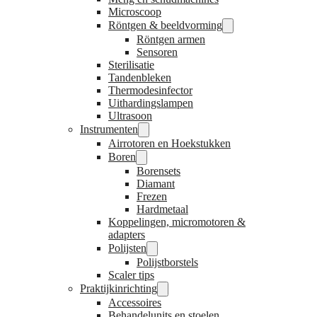
Microscoop
Röntgen & beeldvorming
Röntgen armen
Sensoren
Sterilisatie
Tandenbleken
Thermodesinfector
Uithardingslampen
Ultrasoon
Instrumenten
Airrotoren en Hoekstukken
Boren
Borensets
Diamant
Frezen
Hardmetaal
Koppelingen, micromotoren &
adapters
Polijsten
Polijstborstels
Scaler tips
Praktijkinrichting
Accessoires
Behandelunits en stoelen