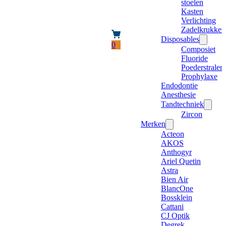
stoelen
Kasten
Verlichting
Zadelkrukken
Disposables
0
Composiet
Fluoride
Poederstraler
Prophylaxe
Endodontie
Anesthesie
Tandtechniek
Zircon
Merken
Acteon
AKOS
Anthogyr
Ariel Quetin
Astra
Bien Air
BlancOne
Bossklein
Cattani
CJ Optik
Degrek