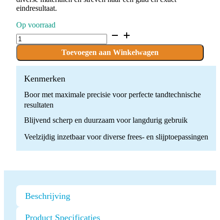
eindresultaat.
Op voorraad
C.364RK.104.023
x
5
Toevoegen aan Winkelwagen
boren
quantity
Kenmerken
Boor met maximale precisie voor perfecte tandtechnische
resultaten
Blijvend scherp en duurzaam voor langdurig gebruik
Veelzijdig inzetbaar voor diverse frees- en slijptoepassingen
Beschrijving
Product Specificaties