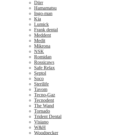
Dürr
Hamamatsu
Ingo-man
Kia
Lumick
Frank dental
Meddent
Medit
Mikrona
NSK
Romidan
Rossicaws
Safe Relax
Septol
Soco
Sterilife
Tavom
Tecno-Gaz
Tecnodent
The Wand
Tornado
Trident Dental
Visiano
W&H
Woodpecker