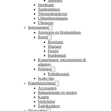
Sensoren
Sterilisatie
Tandenbleken
Thermodesinfector
Uithardingslampen
Ultrasoon
Instrumenten
Airrotoren en Hoekstukken
Boren
Borensets
Diamant
Frezen
Hardmetaal
Koppelingen, micromotoren &
adapters
Polijsten
Polijstborstels
Scaler tips
Praktijkinrichting
Accessoires
Behandelunits en stoelen
Kasten
Verlichting
Zadelkrukken
Disposables