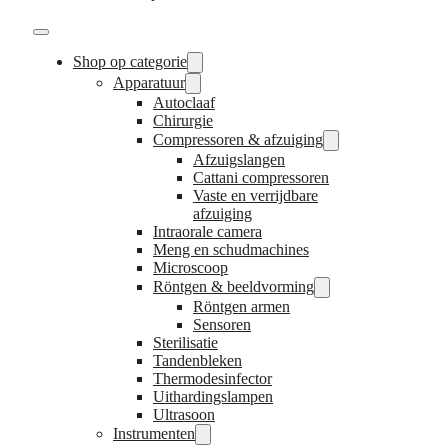
Shop op categorie
Apparatuur
Autoclaaf
Chirurgie
Compressoren & afzuiging
Afzuigslangen
Cattani compressoren
Vaste en verrijdbare
afzuiging
Intraorale camera
Meng en schudmachines
Microscoop
Röntgen & beeldvorming
Röntgen armen
Sensoren
Sterilisatie
Tandenbleken
Thermodesinfector
Uithardingslampen
Ultrasoon
Instrumenten