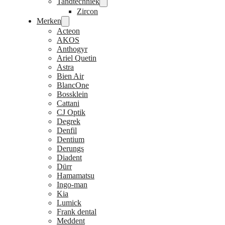
Tandtechniek
Zircon
Merken
Acteon
AKOS
Anthogyr
Ariel Quetin
Astra
Bien Air
BlancOne
Bossklein
Cattani
CJ Optik
Degrek
Denfil
Dentium
Derungs
Diadent
Dürr
Hamamatsu
Ingo-man
Kia
Lumick
Frank dental
Meddent