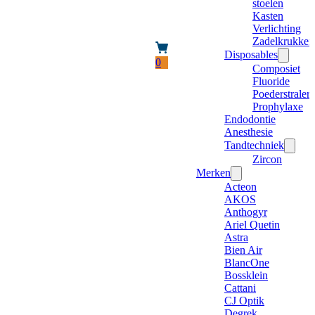
stoelen
Kasten
Verlichting
Zadelkrukken
Disposables
0
Composiet
Fluoride
Poederstraler
Prophylaxe
Endodontie
Anesthesie
Tandtechniek
Zircon
Merken
Acteon
AKOS
Anthogyr
Ariel Quetin
Astra
Bien Air
BlancOne
Bossklein
Cattani
CJ Optik
Degrek