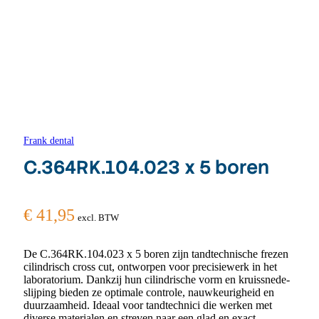
Frank dental
C.364RK.104.023 x 5 boren
€
41,95
excl. BTW
De C.364RK.104.023 x 5 boren zijn tandtechnische frezen
cilindrisch cross cut, ontworpen voor precisiewerk in het
laboratorium. Dankzij hun cilindrische vorm en kruissnede-
slijping bieden ze optimale controle, nauwkeurigheid en
duurzaamheid. Ideaal voor tandtechnici die werken met
diverse materialen en streven naar een glad en exact