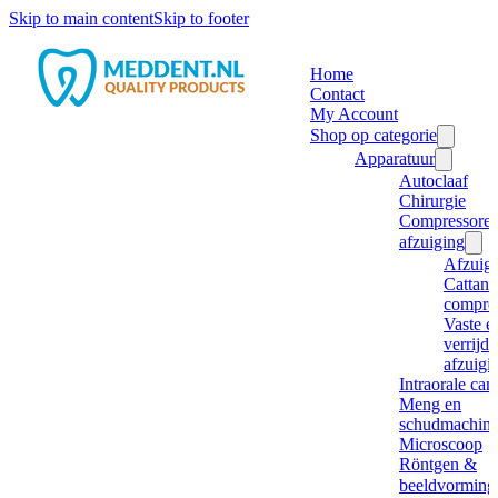
Skip to main content
Skip to footer
Home
Contact
My Account
Shop op categorie
Apparatuur
Autoclaaf
Chirurgie
Compressore
afzuiging
Afzuig
Cattani
compre
Vaste e
verrijd
afzuigi
Intraorale ca
Meng en
schudmachine
Microscoop
Röntgen &
beeldvorming