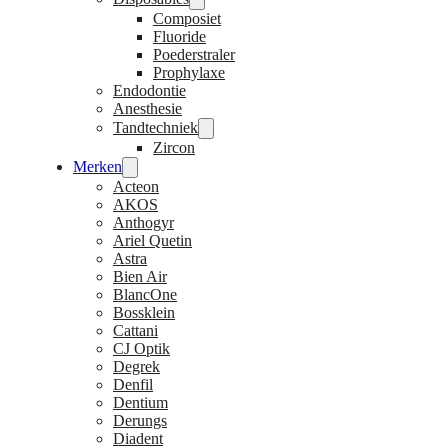
Composiet
Fluoride
Poederstraler
Prophylaxe
Endodontie
Anesthesie
Tandtechniek
Zircon
Merken
Acteon
AKOS
Anthogyr
Ariel Quetin
Astra
Bien Air
BlancOne
Bossklein
Cattani
CJ Optik
Degrek
Denfil
Dentium
Derungs
Diadent