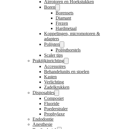
Airrotoren en Hoekstukken
Boren
Borensets
Diamant
Frezen
Hardmetaal
Koppelingen, micromotoren &
adapters
Polijsten
Polijstborstels
Scaler tips
Praktijkinrichting
Accessoires
Behandelunits en stoelen
Kasten
Verlichting
Zadelkrukken
Disposables
Composiet
Fluoride
Poederstraler
Prophylaxe
Endodontie
Anesthesie