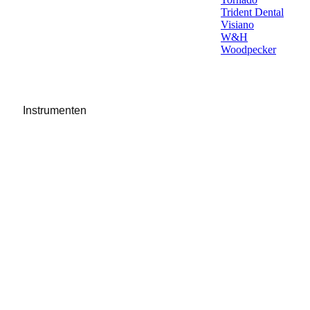
Trident Dental
Visiano
W&H
Woodpecker
Instrumenten