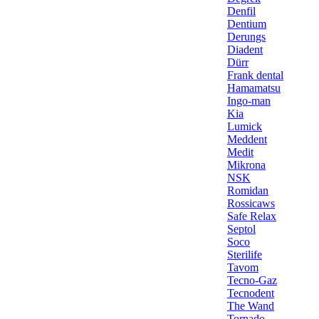
Denfil
Dentium
Derungs
Diadent
Dürr
Frank dental
Hamamatsu
Ingo-man
Kia
Lumick
Meddent
Medit
Mikrona
NSK
Romidan
Rossicaws
Safe Relax
Septol
Soco
Sterilife
Tavom
Tecno-Gaz
Tecnodent
The Wand
Tornado